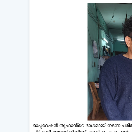
ഡെയ
ഓപ്പറേഷൻ തൂഫാൻ്റെ ഭാഗമായി നടന്ന പരി
പിടികൂടി. ഇയാളിൽനിന്ന് എഡിഎം ഐ എൻ എ - എ