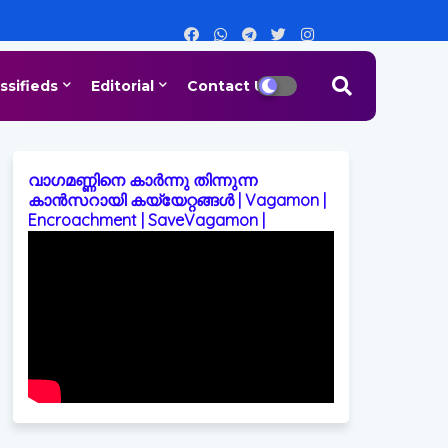
ssifieds
Editorial
Contact Us
വാഗമണ്ണിനെ കാർന്നു തിന്നുന്ന
കാൻസറായി കയ്യേറ്റങ്ങൾ | Vagamon |
Encroachment | SaveVagamon |