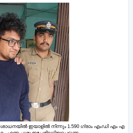
്‌ലി മലയാളി ന്യൂസ്,
വാർത്തകൾ 💬
അയയ്ക
www.dailymalayaly.com
ശോധനയിൽ ഇയാളിൽ നിന്നും 1.590 ഗ്രാം എംഡി എം എ
ന്ന ചുരുക്കപ്പേരിലറിയപ്പെടുന്ന,