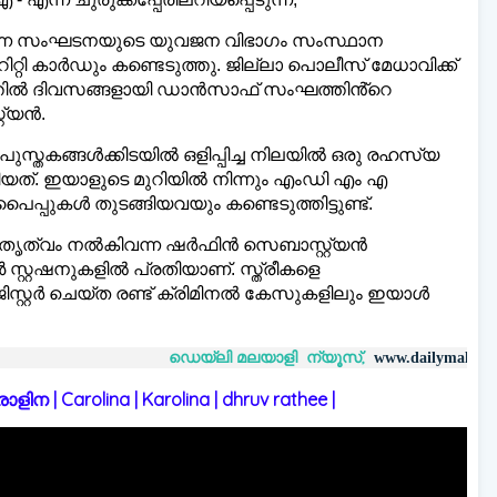
എന്ന സംഘടനയുടെ യുവജന വിഭാഗം സംസ്ഥാന
്റി കാർഡും കണ്ടെടുത്തു. ജില്ലാ പൊലീസ് മേധാവിക്ക്
ത്തിൽ ദിവസങ്ങളായി ഡാൻസാഫ് സംഘത്തിൻ്റെ
റ്യൻ.
സ്തകങ്ങൾക്കിടയിൽ ഒളിപ്പിച്ച നിലയിൽ ഒരു രഹസ്യ
്തിയത്. ഇയാളുടെ മുറിയിൽ നിന്നും എംഡി എം എ
പ്പുകൾ തുടങ്ങിയവയും കണ്ടെടുത്തിട്ടുണ്ട്.
 നേതൃത്വം നൽകിവന്ന ഷർഫിൻ സെബാസ്റ്റ്യൻ
്റ്റഷനുകളിൽ പ്രതിയാണ്. സ്ത്രീകളെ
ജിസ്റ്റർ ചെയ്ത രണ്ട് ക്രിമിനൽ കേസുകളിലും ഇയാൾ
ഡെയ്‌ലി മലയാളി ന്യൂസ്,
വാർത
www.dailymalayaly.com
 | Carolina | Karolina | dhruv rathee |