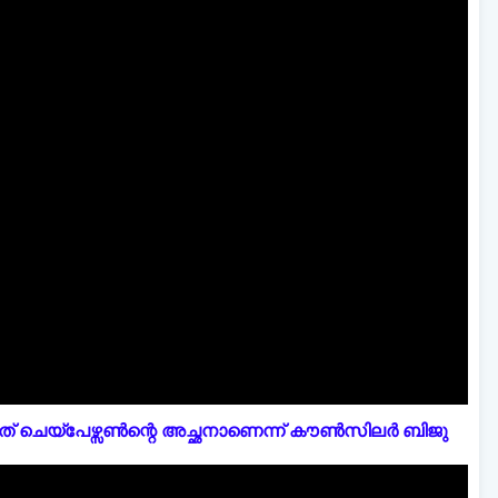
് ചെയ്പേഴ്സൺന്റെ അച്ഛനാണെന്ന് കൗൺസിലർ ബിജു