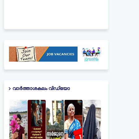
വാർത്താശകലം വിഡിയോ