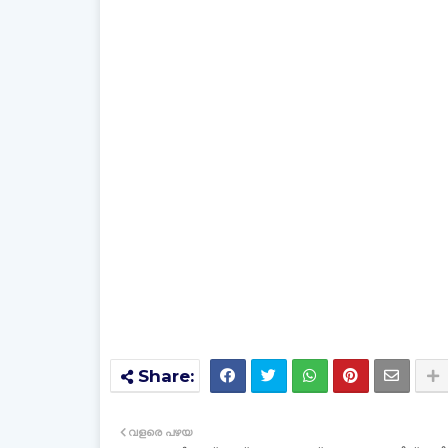
വളരെ പഴയ