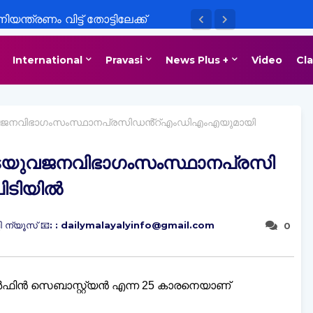
യന്ത്രണം വിട്ട് തോട്ടിലേക്ക്
നന്തപുരം സ്വദേശിയായ യുവാവിന്
International
Pravasi
News Plus +
Video
Cla
വജനവിഭാഗംസംസ്ഥാനപ്രസിഡൻ്റ്എംഡിഎംഎയുമായി
െയുവജനവിഭാഗംസംസ്ഥാനപ്രസി
ിടിയിൽ
 ന്യൂസ് 📧: : dailymalayalyinfo@gmail.com
0
ിൻ സെബാസ്റ്റ്യൻ എന്ന 25 കാരനെയാണ്