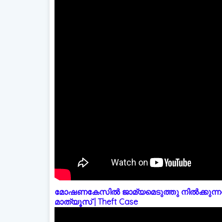
മോഷണകേസിൽ ജാമ്യമെടുത്തു നിൽക്കുന്നത
മാത്യൂസ് | Theft Case