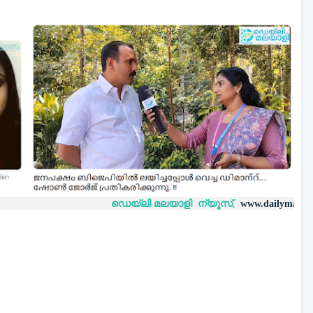
ഡെയ്‌ലി മലയാളി ന്യൂസ്,
വാർത
www.dailymalayaly.com