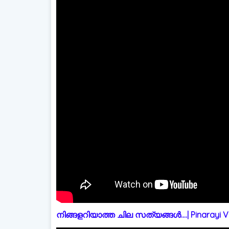
നിങ്ങളറിയാത്ത ചില സത്യങ്ങൾ....| Pinarayi Vi