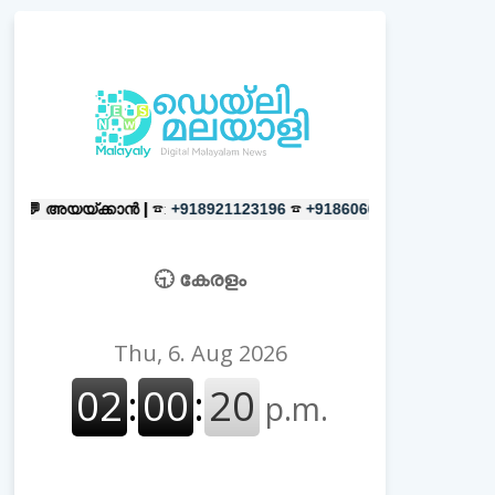
്കാൻ |
☎:
☎
പരസ്യങ്ങൾക്ക്
|
☎:
+918921123196
+918606657037
🕤 കേരളം