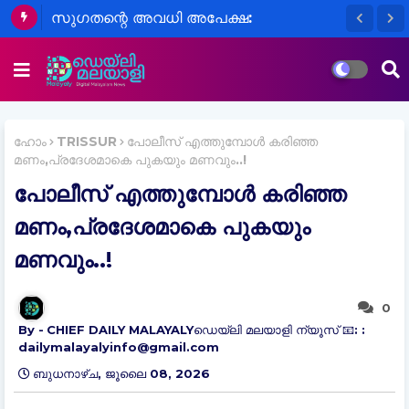
കീർത്തനയുടെ ചോദ്യം ചെയ്യൽ
സുഗതന്റെ അവധി അപേക്ഷ:
പുരോഗമിക്കുന്നു,കുട്ടികളെ
മറുപടിക്കത്ത് ആഭ്യന്തര വകുപ്പും റദ്ദാക്കി
ലഹരിക്കേസിൽ ഉൾപ്പെടുത്തിയെന്ന്
സംശയം
ഹോം
TRISSUR
പോലീസ് എത്തുമ്പോൾ കരിഞ്ഞ
മണം,പ്രദേശമാകെ പുകയും മണവും..!
പോലീസ് എത്തുമ്പോൾ കരിഞ്ഞ
മണം,പ്രദേശമാകെ പുകയും
മണവും..!
0
CHIEF DAILY MALAYALYഡെയ്‌ലി മലയാളി ന്യൂസ് 📧: :
dailymalayalyinfo@gmail.com
ബുധനാഴ്‌ച, ജൂലൈ 08, 2026