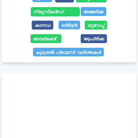
ന്യൂസീലൻഡ്
അമേരിക്ക
കാനഡ
ബ്രിട്ടൻ
യൂറോപ്പ്
അയർലണ്ട്
ആഫ്രിക്ക
കൂടുതൽ പ്രവാസി വാർത്തകൾ