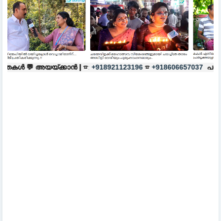
കാൻ |
☎:
☎
പരസ്യങ്ങൾക്ക്
|
☎:
+918921123196
+918606657037
+9