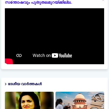
സന്തോഷവും പുതുതലമുറയ്ക്കില്ല..
ദേശീയ വാർത്തകൾ