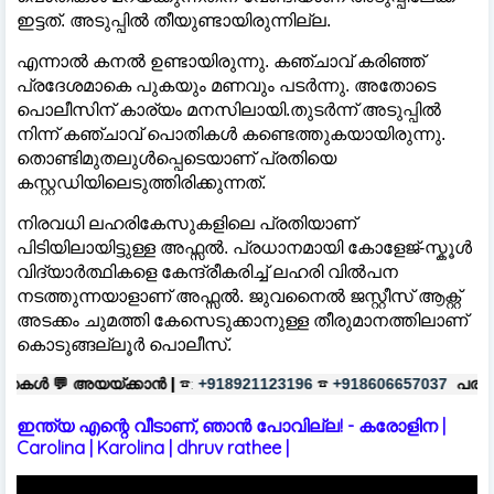
ഇട്ടത്. അടുപ്പിൽ തീയുണ്ടായിരുന്നില്ല.
എന്നാൽ കനൽ ഉണ്ടായിരുന്നു. കഞ്ചാവ് കരിഞ്ഞ്
പ്രദേശമാകെ പുകയും മണവും പടർന്നു. അതോടെ
പൊലീസിന് കാര്യം മനസിലായി.തുടർന്ന് അടുപ്പിൽ
നിന്ന് കഞ്ചാവ് പൊതികൾ കണ്ടെത്തുകയായിരുന്നു.
തൊണ്ടിമുതലുൾപ്പെടെയാണ് പ്രതിയെ
കസ്റ്റഡിയിലെടുത്തിരിക്കുന്നത്.
നിരവധി ലഹരികേസുകളിലെ പ്രതിയാണ്
പിടിയിലായിട്ടുള്ള അഫ്സൽ. പ്രധാനമായി കോളേജ്-സ്കൂൾ
വിദ്യാർത്ഥികളെ കേന്ദ്രീകരിച്ച് ലഹരി വിൽപന
നടത്തുന്നയാളാണ് അഫ്സൽ. ജുവനൈൽ ജസ്റ്റീസ് ആക്റ്റ്
അടക്കം ചുമത്തി കേസെടുക്കാനുള്ള തീരുമാനത്തിലാണ്
കൊടുങ്ങല്ലൂർ പൊലീസ്.
ാൻ |
☎:
☎
പരസ്യങ്ങൾക്ക്
|
☎:
+918921123196
+918606657037
+91
ഇന്ത്യ എന്റെ വീടാണ്, ഞാൻ പോവില്ല! - കരോളിന |
Carolina | Karolina | dhruv rathee |