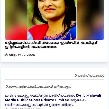
തട്ടിപ്പുകേസിലെ പ്രതി വിശാഖയെ ഇന്ത്യയിൽ എത്തിച്ചത്
ഇന്റർപോളിന്റെ സഹായത്തോടെ
August 07, 2026
0 അഭിപ്രായങ്ങള്‍
🔰അനാവശ്യ പ്രതികരണങ്ങൾ ഒഴിവാക്കുക
ഇവിടെ പോസ്റ്റു ചെയ്യുന്ന അഭിപ്രായങ്ങൾ Deily Malayali
Media Publications Private Limited ന്റെതല്ല.
അഭിപ്രായങ്ങളുടെ പൂർണ ഉത്തരവാദിത്തം