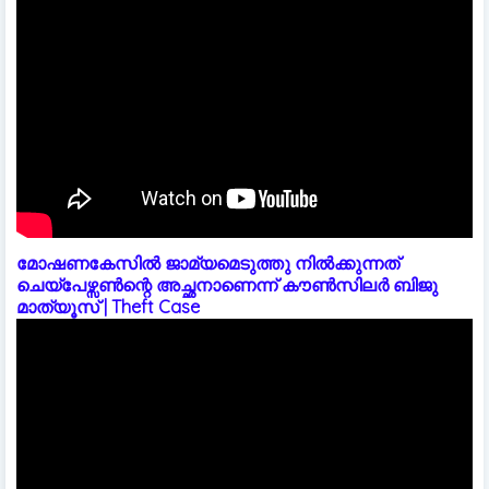
മോഷണകേസിൽ ജാമ്യമെടുത്തു നിൽക്കുന്നത്
ചെയ്പേഴ്സൺന്റെ അച്ഛനാണെന്ന് കൗൺസിലർ ബിജു
മാത്യൂസ് | Theft Case