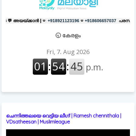
 |
☎:
☎
പരസ്യങ്ങൾക്ക്
|
☎:
+918921123196
+918606657037
+91892
🕤 കേരളം
ചെന്നിത്തലയെ വെട്ടിയ ലീഗ്! | Ramesh chennithala |
VDsatheesan | Muslimleague