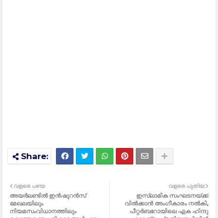
വളരെ പഴയ
വളരെ പുതിയ
അയർലണ്ടിൽ ഇൻഷുറൻസ്
ഇസ്ലാമിക സംഘടനയ്ക്ക്
മേഖലയിലും
വിൽക്കാൻ അംഗീകാരം നൽകി,
നിയമസംവിധാനത്തിലും
പീറ്റർബറോയിലെ ഏക ഹിന്ദു