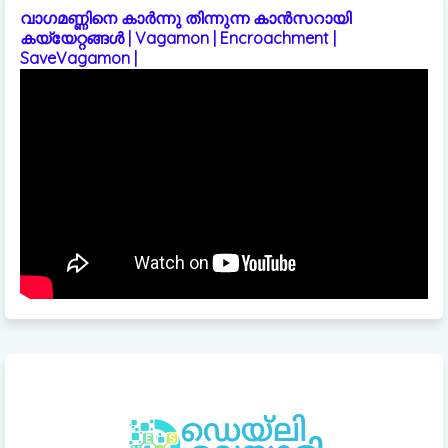
വാഗമണ്ണിനെ കാർന്നു തിന്നുന്ന കാൻസറായി
കയ്യേറ്റങ്ങൾ | Vagamon | Encroachment |
SaveVagamon |