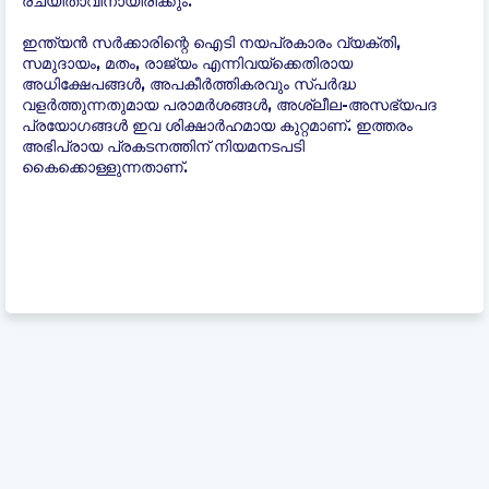
രചയിതാവിനായിരിക്കും.
ഇന്ത്യന്‍ സർക്കാരിന്റെ ഐടി നയപ്രകാരം വ്യക്തി,
സമുദായം, മതം, രാജ്യം എന്നിവയ്ക്കെതിരായ
അധിക്ഷേപങ്ങൾ, അപകീർത്തികരവും സ്പർദ്ധ
വളർത്തുന്നതുമായ പരാമർശങ്ങൾ, അശ്ലീല-അസഭ്യപദ
പ്രയോഗങ്ങൾ ഇവ ശിക്ഷാർഹമായ കുറ്റമാണ്. ഇത്തരം
അഭിപ്രായ പ്രകടനത്തിന് നിയമനടപടി
കൈക്കൊള്ളുന്നതാണ്.