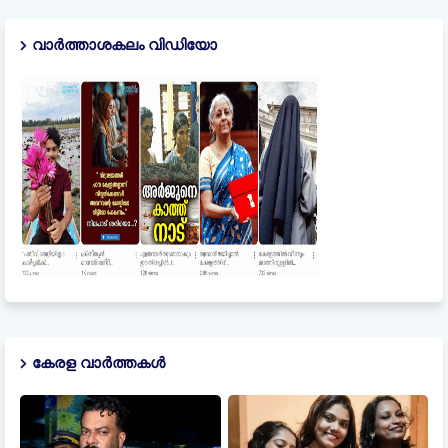
വാർത്താശകലം വിഡിയോ
കേരള വാർത്തകൾ