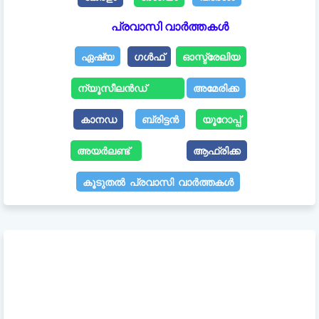
പ്രവാസി വാർത്തകൾ
ഏഷ്യ
ഗൾഫ്
ഓസ്ട്രേലിയ
ന്യൂസീലൻഡ്
അമേരിക്ക
കാനഡ
ബ്രിട്ടൻ
യൂറോപ്പ്
അയർലണ്ട്
ആഫ്രിക്ക
കൂടുതൽ പ്രവാസി വാർത്തകൾ