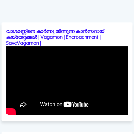
വാഗമണ്ണിനെ കാർന്നു തിന്നുന്ന കാൻസറായി
കയ്യേറ്റങ്ങൾ | Vagamon | Encroachment |
SaveVagamon |