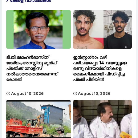
കേരള വാർത്തകൾ
ടി.ജി.മോഹൻദാസിന്
ഇൻസ്റ്റഗ്രാം വഴി
ജാമ്യം,അറസ്റ്റിനു മുൻപ്
പരിചയപ്പെട്ട 14 വയസ്സുള്ള
പ്രതിക്ക് നോട്ടിസ്
രണ്ടു വിദ്യാർഥിനികളെ
നൽകാത്തതെന്താണെന്ന്
ലൈംഗികമായി പീഡിപ്പിച്ച
കോടതി
പ്രതി പിടിയിൽ
August 10, 2026
August 10, 2026