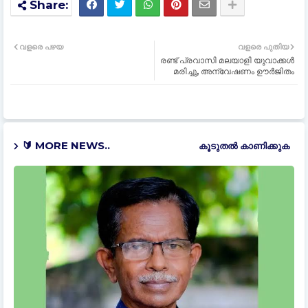
വളരെ പഴയ
വളരെ പുതിയ
രണ്ട് പ്രവാസി മലയാളി യുവാക്കൾ
മരിച്ചു, അന്വേഷണം ഊർജിതം
🔰 MORE NEWS..
കൂടുതൽ‍ കാണിക്കുക