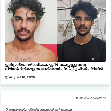
ഇൻസ്റ്റഗ്രാം വഴി പരിചയപ്പെട്ട 14 വയസ്സുള്ള രണ്ടു
വിദ്യാർഥിനികളെ ലൈംഗികമായി പീഡിപ്പിച്ച പ്രതി പിടിയിൽ
August 10, 2026
0 അഭിപ്രായങ്ങള്‍
🔰അനാവശ്യ പ്രതികരണങ്ങൾ ഒഴിവാക്കുക