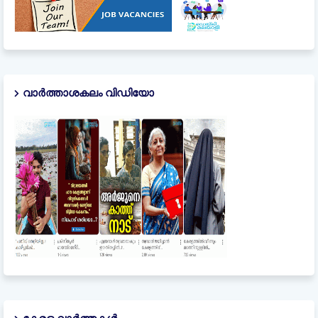
വാർത്താശകലം വിഡിയോ