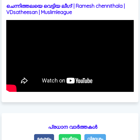
ചെന്നിത്തലയെ വെട്ടിയ ലീഗ്! | Ramesh chennithala |
VDsatheesan | Muslimleague
പ്രധാന വാർത്തകൾ
കേരളം
ദേശീയം
വിദേശം