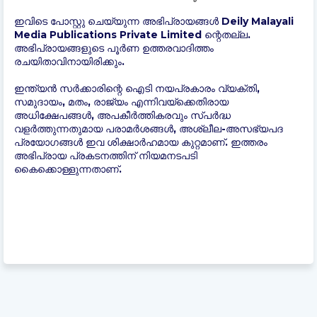
ഇവിടെ പോസ്റ്റു ചെയ്യുന്ന അഭിപ്രായങ്ങൾ Deily Malayali
Media Publications Private Limited ന്റെതല്ല.
അഭിപ്രായങ്ങളുടെ പൂർണ ഉത്തരവാദിത്തം
രചയിതാവിനായിരിക്കും.
ഇന്ത്യന്‍ സർക്കാരിന്റെ ഐടി നയപ്രകാരം വ്യക്തി,
സമുദായം, മതം, രാജ്യം എന്നിവയ്ക്കെതിരായ
അധിക്ഷേപങ്ങൾ, അപകീർത്തികരവും സ്പർദ്ധ
വളർത്തുന്നതുമായ പരാമർശങ്ങൾ, അശ്ലീല-അസഭ്യപദ
പ്രയോഗങ്ങൾ ഇവ ശിക്ഷാർഹമായ കുറ്റമാണ്. ഇത്തരം
അഭിപ്രായ പ്രകടനത്തിന് നിയമനടപടി
കൈക്കൊള്ളുന്നതാണ്.