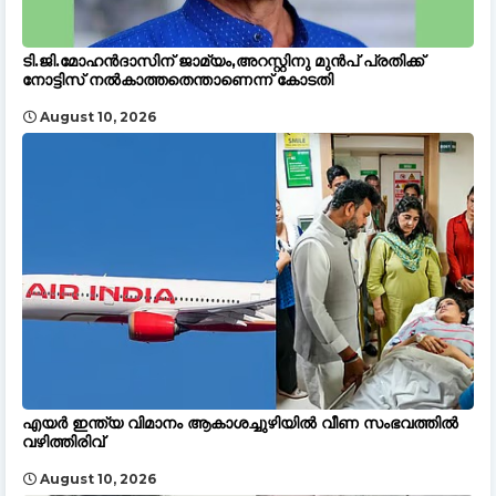
ടി.ജി.മോഹൻദാസിന് ജാമ്യം,അറസ്റ്റിനു മുൻപ് പ്രതിക്ക്
നോട്ടിസ് നൽകാത്തതെന്താണെന്ന് കോടതി
August 10, 2026
എയർ ഇന്ത്യ വിമാനം ആകാശച്ചുഴിയിൽ വീണ സംഭവത്തിൽ
വഴിത്തിരിവ്
August 10, 2026