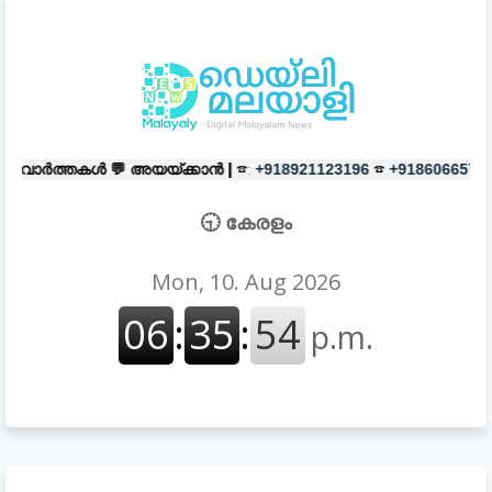
💬
അയയ്ക്കാൻ |
☎:
☎
പരസ്യങ്ങൾക
+918921123196
+918606657037
🕤 കേരളം