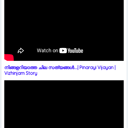
നിങ്ങളറിയാത്ത ചില സത്യങ്ങൾ....| Pinarayi Vijayan |
Vizhinjam Story