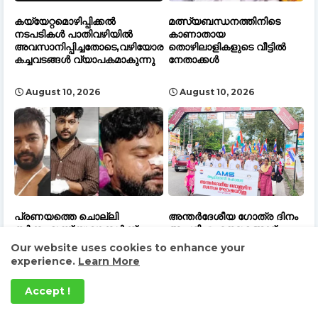
കയ്യേറ്റമൊഴിപ്പിക്കൽ
മത്സ്യബന്ധനത്തിനിടെ
നടപടികൾ പാതിവഴിയിൽ
കാണാതായ
അവസാനിപ്പിച്ചതോടെ,വഴിയോര
തൊഴിലാളികളുടെ വീട്ടിൽ
കച്ചവടങ്ങൾ വ്യാപകമാകുന്നു
നേതാക്കൾ
August 10, 2026
August 10, 2026
പ്രണയത്തെ ചൊല്ലി
അന്തർദേശീയ ഗോത്ര ദിനം
തർക്കം,മൂന്ന് യുവാക്കൾക്ക്
ആചരിച്ചു; നെടുമങ്ങാട്
വെട്ടേറ്റു
നഗരത്തിൽ ഗോത്ര
Our website uses cookies to enhance your
പൈതൃകത്തിന്റെ
experience.
Learn More
കാഴ്ചവിരുന്നൊരുക്കി
August 10, 2026
ആദിവാസി മഹാസഭ
Accept !
August 10, 2026