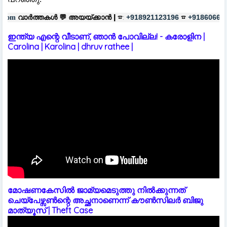
ൾ 💬
അയയ്ക്കാൻ |
☎:
☎
പരസ്യങ്ങ
+918921123196
+918606657037
ഇന്ത്യ എന്റെ വീടാണ്, ഞാൻ പോവില്ല! - കരോളിന |
Carolina | Karolina | dhruv rathee |
മോഷണകേസിൽ ജാമ്യമെടുത്തു നിൽക്കുന്നത്
ചെയ്പേഴ്സൺന്റെ അച്ഛനാണെന്ന് കൗൺസിലർ ബിജു
മാത്യൂസ് | Theft Case