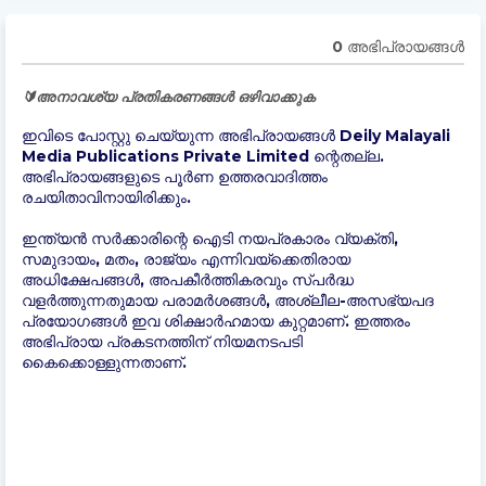
0 അഭിപ്രായങ്ങള്‍
🔰അനാവശ്യ പ്രതികരണങ്ങൾ ഒഴിവാക്കുക
ഇവിടെ പോസ്റ്റു ചെയ്യുന്ന അഭിപ്രായങ്ങൾ Deily Malayali
Media Publications Private Limited ന്റെതല്ല.
അഭിപ്രായങ്ങളുടെ പൂർണ ഉത്തരവാദിത്തം
രചയിതാവിനായിരിക്കും.
ഇന്ത്യന്‍ സർക്കാരിന്റെ ഐടി നയപ്രകാരം വ്യക്തി,
സമുദായം, മതം, രാജ്യം എന്നിവയ്ക്കെതിരായ
അധിക്ഷേപങ്ങൾ, അപകീർത്തികരവും സ്പർദ്ധ
വളർത്തുന്നതുമായ പരാമർശങ്ങൾ, അശ്ലീല-അസഭ്യപദ
പ്രയോഗങ്ങൾ ഇവ ശിക്ഷാർഹമായ കുറ്റമാണ്. ഇത്തരം
അഭിപ്രായ പ്രകടനത്തിന് നിയമനടപടി
കൈക്കൊള്ളുന്നതാണ്.