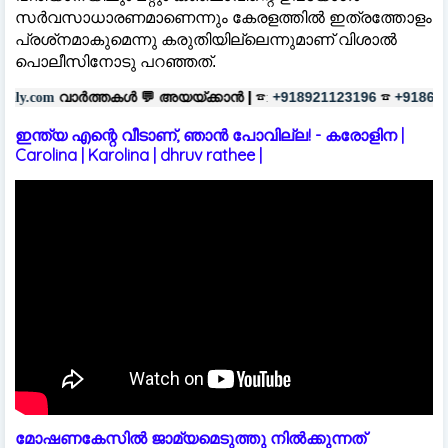
സര്‍വസാധാരണമാണെന്നും കേരളത്തില്‍ ഇത്രത്തോളം
പ്രശ്‌നമാകുമെന്നു കരുതിയില്ലെന്നുമാണ് വിശാല്‍
പൊലീസിനോടു പറഞ്ഞത്.
ൾ 💬
അയയ്ക്കാൻ |
☎:
☎
പരസ്യങ്
+918921123196
+918606657037
ഇന്ത്യ എന്റെ വീടാണ്, ഞാൻ പോവില്ല! - കരോളിന |
Carolina | Karolina | dhruv rathee |
മോഷണകേസിൽ ജാമ്യമെടുത്തു നിൽക്കുന്നത്