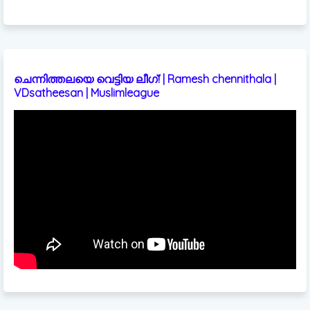
ചെന്നിത്തലയെ വെട്ടിയ ലീഗ്! | Ramesh chennithala |
VDsatheesan | Muslimleague