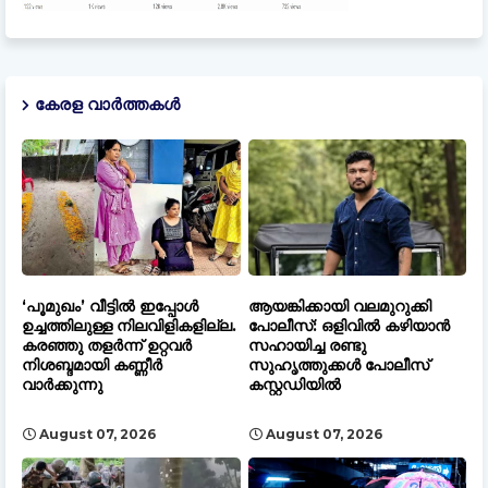
കേരള വാർത്തകൾ
‘പൂമുഖം’ വീട്ടിൽ ഇപ്പോൾ
ആയങ്കിക്കായി വലമുറുക്കി
ഉച്ചത്തിലുള്ള നിലവിളികളില്ല.
പോലീസ്: ഒളിവിൽ കഴിയാൻ
കരഞ്ഞു തളർന്ന് ഉറ്റവർ
സഹായിച്ച രണ്ടു
നിശബ്ദമായി കണ്ണീർ
സുഹൃത്തുക്കൾ പോലീസ്
വാർക്കുന്നു
കസ്റ്റഡിയിൽ
August 07, 2026
August 07, 2026