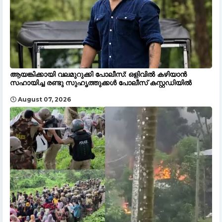
ആയങ്കിക്കായി വലമുറുക്കി പോലീസ്: ഒളിവിൽ കഴിയാൻ
സഹായിച്ച രണ്ടു സുഹൃത്തുക്കൾ പോലീസ് കസ്റ്റഡിയിൽ
August 07, 2026