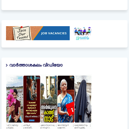
വാർത്താശകലം വിഡിയോ