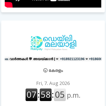
💬
അയയ്ക്കാൻ |
☎:
☎
പരസ്യങ്ങൾക
+918921123196
+918606657037
🕤 കേരളം