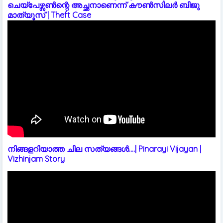
ചെയ്പേഴ്സൺന്റെ അച്ഛനാണെന്ന് കൗൺസിലർ ബിജു
മാത്യൂസ് | Theft Case
നിങ്ങളറിയാത്ത ചില സത്യങ്ങൾ....| Pinarayi Vijayan |
Vizhinjam Story