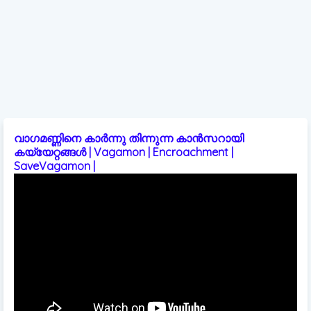
വാഗമണ്ണിനെ കാർന്നു തിന്നുന്ന കാൻസറായി
കയ്യേറ്റങ്ങൾ | Vagamon | Encroachment |
SaveVagamon |