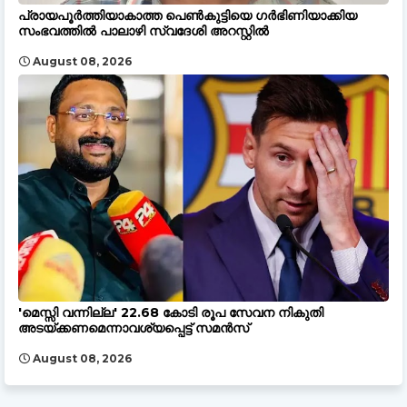
പ്രായപൂർത്തിയാകാത്ത പെൺകുട്ടിയെ ഗർഭിണിയാക്കിയ
സംഭവത്തിൽ പാലാഴി സ്വദേശി അറസ്റ്റിൽ
August 08, 2026
'മെസ്സി വന്നില്ല' 22.68 കോടി രൂപ സേവന നികുതി
അടയ്ക്കണമെന്നാവശ്യപ്പെട്ട് സമൻസ്
August 08, 2026