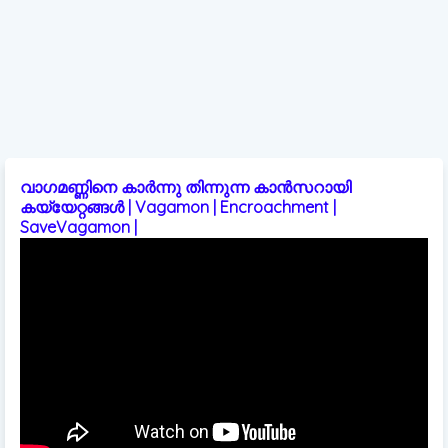
വാഗമണ്ണിനെ കാർന്നു തിന്നുന്ന കാൻസറായി
കയ്യേറ്റങ്ങൾ | Vagamon | Encroachment |
SaveVagamon |