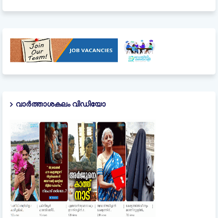
വാർത്താശകലം വിഡിയോ