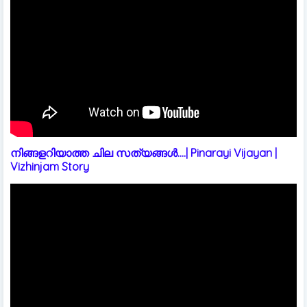
നിങ്ങളറിയാത്ത ചില സത്യങ്ങൾ....| Pinarayi Vijayan |
Vizhinjam Story