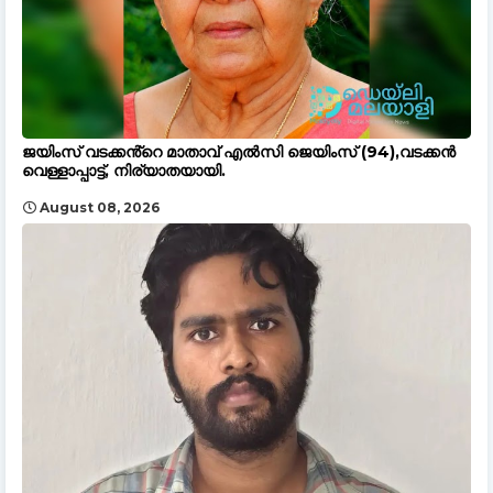
ജയിംസ് വടക്കൻ്റെ മാതാവ് എൽസി ജെയിംസ് (94),വടക്കൻ
വെള്ളാപ്പാട്ട്, നിര്യാതയായി.
August 08, 2026