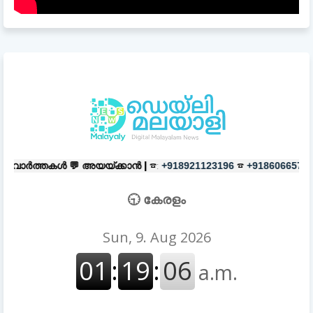
അയയ്ക്കാൻ |
☎:
☎
പരസ്യങ്ങൾക്ക
+918921123196
+918606657037
🕤 കേരളം