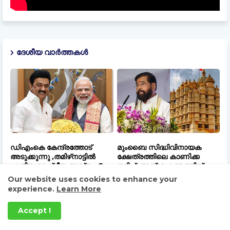
ദേശീയ വാർത്തകൾ
ഡിഎംകെ കേന്ദ്രത്തോട്
മുംബൈ സിദ്ധിവിനായക
അടുക്കുന്നു ,തമിഴ്‌നാട്ടിൽ
ക്ഷേത്രത്തിലെ കാണിക്ക
പുതിയ രാഷ്ട്രീയ സഖ്യം..?
തട്ടിപ്പ്; അന്വേഷണത്തിന്
ഉത്തരവിട്ട് മഹാരാഷ്ട്ര
Our website uses cookies to enhance your
സർക്കാർ
experience.
Learn More
August 08, 2026
August 08, 2026
Accept !