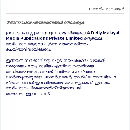
0 അഭിപ്രായങ്ങള്‍
🔰അനാവശ്യ പ്രതികരണങ്ങൾ ഒഴിവാക്കുക
ഇവിടെ പോസ്റ്റു ചെയ്യുന്ന അഭിപ്രായങ്ങൾ Deily Malayali
Media Publications Private Limited ന്റെതല്ല.
അഭിപ്രായങ്ങളുടെ പൂർണ ഉത്തരവാദിത്തം
രചയിതാവിനായിരിക്കും.
ഇന്ത്യന്‍ സർക്കാരിന്റെ ഐടി നയപ്രകാരം വ്യക്തി,
സമുദായം, മതം, രാജ്യം എന്നിവയ്ക്കെതിരായ
അധിക്ഷേപങ്ങൾ, അപകീർത്തികരവും സ്പർദ്ധ
വളർത്തുന്നതുമായ പരാമർശങ്ങൾ, അശ്ലീല-അസഭ്യപദ
പ്രയോഗങ്ങൾ ഇവ ശിക്ഷാർഹമായ കുറ്റമാണ്. ഇത്തരം
അഭിപ്രായ പ്രകടനത്തിന് നിയമനടപടി
കൈക്കൊള്ളുന്നതാണ്.