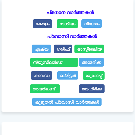
പ്രധാന വാർത്തകൾ
കേരളം
ദേശീയം
വിദേശം
പ്രവാസി വാർത്തകൾ
ഏഷ്യ
ഗൾഫ്
ഓസ്ട്രേലിയ
ന്യൂസീലൻഡ്
അമേരിക്ക
കാനഡ
ബ്രിട്ടൻ
യൂറോപ്പ്
അയർലണ്ട്
ആഫ്രിക്ക
കൂടുതൽ പ്രവാസി വാർത്തകൾ