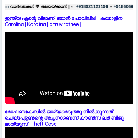
💬
അയയ്ക്കാൻ |
☎:
☎
പരസ്യങ്ങൾക
+918921123196
+918606657037
ഇന്ത്യ എന്റെ വീടാണ്, ഞാൻ പോവില്ല! - കരോളിന |
Carolina | Karolina | dhruv rathee |
മോഷണകേസിൽ ജാമ്യമെടുത്തു നിൽക്കുന്നത്
ചെയ്പേഴ്സൺന്റെ അച്ഛനാണെന്ന് കൗൺസിലർ ബിജു
മാത്യൂസ് | Theft Case