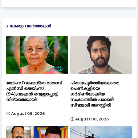
കേരള വാർത്തകൾ
ജയിംസ് വടക്കൻ്റെ മാതാവ്
പ്രായപൂർത്തിയാകാത്ത
എൽസി ജെയിംസ്
പെൺകുട്ടിയെ
(94),വടക്കൻ വെള്ളാപ്പാട്ട്,
ഗർഭിണിയാക്കിയ
നിര്യാതയായി.
സംഭവത്തിൽ പാലാഴി
സ്വദേശി അറസ്റ്റിൽ
August 08, 2026
August 08, 2026