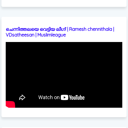
ചെന്നിത്തലയെ വെട്ടിയ ലീഗ്! | Ramesh chennithala |
VDsatheesan | Muslimleague