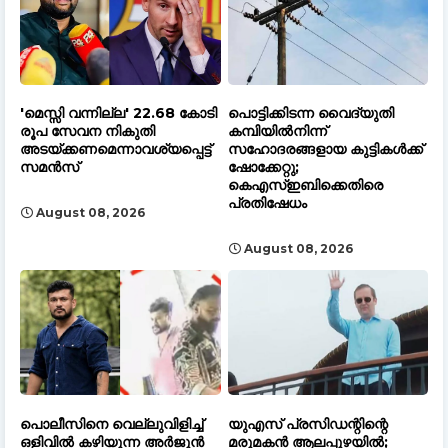
'മെസ്സി വന്നില്ല' 22.68 കോടി
പൊട്ടിക്കിടന്ന വൈദ്യുതി
രൂപ സേവന നികുതി
കമ്പിയിൽനിന്ന്
അടയ്ക്കണമെന്നാവശ്യപ്പെട്ട്
സഹോദരങ്ങളായ കുട്ടികൾക്ക്
സമൻസ്
ഷോക്കേറ്റു;
കെഎസ്ഇബിക്കെതിരെ
പ്രതിഷേധം
August 08, 2026
August 08, 2026
പൊലീസിനെ വെല്ലുവിളിച്ച്
യുഎസ് പ്രസിഡന്റിന്റെ
ഒളിവിൽ കഴിയുന്ന അർജുൻ
മരുമകൻ ആലപ്പുഴയിൽ;