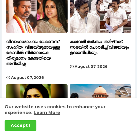
വിവാഹമോചനം വേണ്ടെന്ന്
കാവേരി തർക്കം: തമിഴ്‌നാട്
സംഗീത: വിജയ്‌യുമായുള്ള
സഭയിൽ പോരടിച്ച് വിജയ്‌യും
കേസിൽ നിർണായക
ഉദയനിധിയും
തീരുമാനം കോടതിയെ
അറിയിച്ചു
August 07, 2026
August 07, 2026
Our website uses cookies to enhance your
experience.
Learn More
Accept !
തട്ടിപ്പുകേസിലെ പ്രതി
നീറ്റ് ചോദ്യപ്പേപ്പർ ചോർച്ച:
വിശാഖയെ ഇന്ത്യയിൽ
എൻടിഎയ്ക്ക് ഗുരുതര