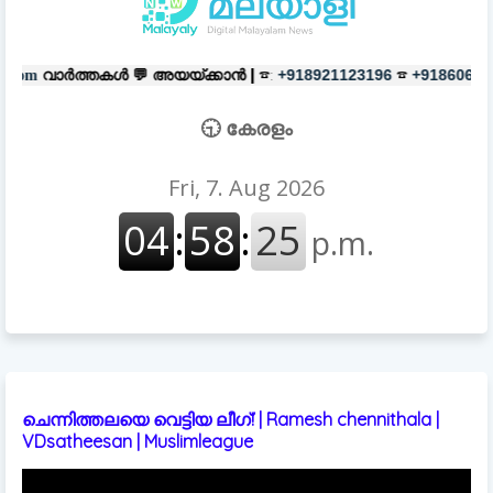
 💬
അയയ്ക്കാൻ |
☎:
☎
പരസ്യങ്ങൾ
+918921123196
+918606657037
🕤 കേരളം
ചെന്നിത്തലയെ വെട്ടിയ ലീഗ്! | Ramesh chennithala |
VDsatheesan | Muslimleague