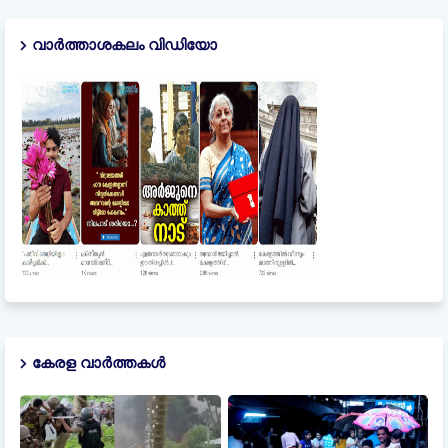
വാർത്താശകലം വിഡിയോ
കേരള വാർത്തകൾ