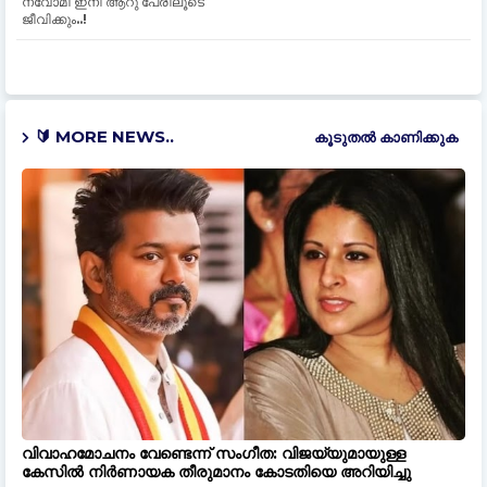
നവോമി ഇനി ആറു പേരിലൂടെ
ജീവിക്കും..!
🔰 MORE NEWS..
കൂടുതൽ‍ കാണിക്കുക
വിവാഹമോചനം വേണ്ടെന്ന് സംഗീത: വിജയ്‌യുമായുള്ള
കേസിൽ നിർണായക തീരുമാനം കോടതിയെ അറിയിച്ചു