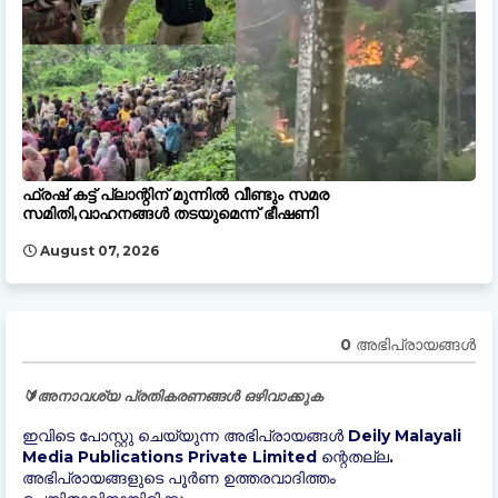
ഫ്രഷ് കട്ട് പ്ലാന്റിന് മുന്നിൽ വീണ്ടും സമര
സമിതി,വാഹനങ്ങൾ തടയുമെന്ന് ഭീഷണി
August 07, 2026
0 അഭിപ്രായങ്ങള്‍
🔰അനാവശ്യ പ്രതികരണങ്ങൾ ഒഴിവാക്കുക
ഇവിടെ പോസ്റ്റു ചെയ്യുന്ന അഭിപ്രായങ്ങൾ Deily Malayali
Media Publications Private Limited ന്റെതല്ല.
അഭിപ്രായങ്ങളുടെ പൂർണ ഉത്തരവാദിത്തം