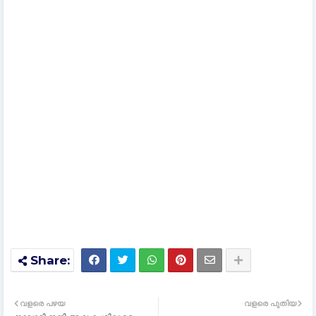
വളരെ പഴയ
വളരെ പുതിയ