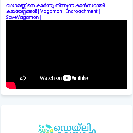
വാഗമണ്ണിനെ കാർന്നു തിന്നുന്ന കാൻസറായി
കയ്യേറ്റങ്ങൾ | Vagamon | Encroachment |
SaveVagamon |