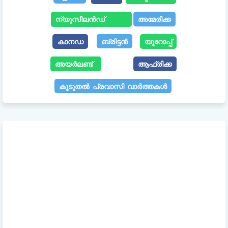
ന്യൂസീലൻഡ്
അമേരിക്ക
കാനഡ
ബ്രിട്ടൻ
യൂറോപ്പ്
അയർലണ്ട്
ആഫ്രിക്ക
കൂടുതൽ പ്രവാസി വാർത്തകൾ