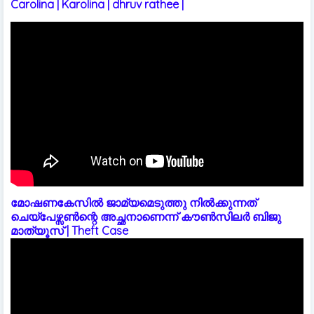
Carolina | Karolina | dhruv rathee |
മോഷണകേസിൽ ജാമ്യമെടുത്തു നിൽക്കുന്നത്
ചെയ്പേഴ്സൺന്റെ അച്ഛനാണെന്ന് കൗൺസിലർ ബിജു
മാത്യൂസ് | Theft Case