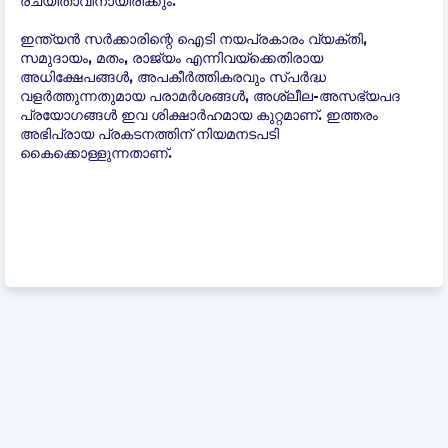
രചയിതാവിനായിരിക്കും.
ഇന്ത്യന്‍ സർക്കാരിന്റെ ഐടി നയപ്രകാരം വ്യക്തി,
സമുദായം, മതം, രാജ്യം എന്നിവയ്ക്കെതിരായ
അധിക്ഷേപങ്ങൾ, അപകീർത്തികരവും സ്പർദ്ധ
വളർത്തുന്നതുമായ പരാമർശങ്ങൾ, അശ്ലീല-അസഭ്യപദ
പ്രയോഗങ്ങൾ ഇവ ശിക്ഷാർഹമായ കുറ്റമാണ്. ഇത്തരം
അഭിപ്രായ പ്രകടനത്തിന് നിയമനടപടി
കൈക്കൊള്ളുന്നതാണ്.