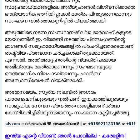
യാതൊരു പദ്ധതിയുമില്ലെന്നും,
സമൂഹമാധ്യമങ്ങളിലെ അഭ്യൂഹങ്ങൾ വിശ്വസിക്കാതെ
ഔദ്യോഗിക അറിയിപ്പുകൾ മാത്രം പിന്തുടരണമെന്നും
സംഘടന വാർത്താക്കുറിപ്പിൽ വ്യക്തമാക്കി.
അടുത്തിടെ നടന്ന സംസ്ഥാന-ജില്ലാ ഭാരവാഹികളുടെ
യോഗത്തിൽ ഇ. വീരമണി നടത്തിയ പ്രസംഗത്തിന്റെ
ഭാഗങ്ങൾ സമൂഹമാധ്യമങ്ങളിൽ പ്രചരിച്ചതോടെയാണ്
രാഷ്ട്രീയ പ്രവേശന ചർച്ചകൾക്ക് തുടക്കമായത്.
എന്നാൽ, അത് അദ്ദേഹത്തിന്റെ വ്യക്തിപരമായ
അഭിപ്രായം മാത്രമാണെന്നും സംഘടനയുടെ
ഔദ്യോഗിക നിലപാടല്ലെന്നും ഫാൻസ്
അസോസിയേഷൻ വ്യക്തമാക്കി.
അതേസമയം, സൂര്യ നിലവിൽ അഗരം
ഫൗണ്ടേഷനിലൂടെയും നൽപണി ഇയക്കത്തിലൂടെയും
സാമൂഹിക സേവന പ്രവർത്തനങ്ങളിലാണ് ശ്രദ്ധ
കേന്ദ്രീകരിച്ചിരിക്കുന്നതെന്നും സംഘടന കൂട്ടിച്ചേർത്തു.
തകൾ 💬
അയയ്ക്കാൻ |
☎:
☎
പരസ്യ
+918921123196
+918606657037
ഇന്ത്യ എന്റെ വീടാണ്, ഞാൻ പോവില്ല! - കരോളിന |