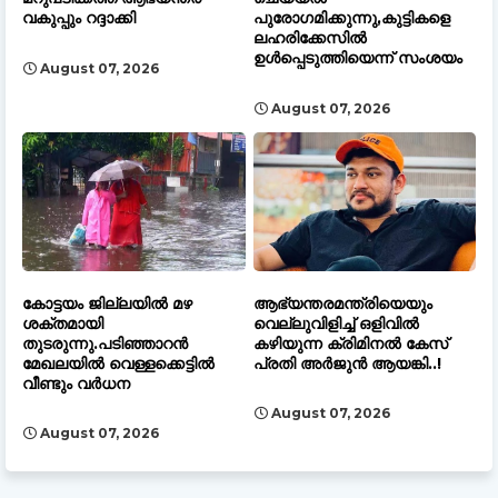
വകുപ്പും റദ്ദാക്കി
പുരോഗമിക്കുന്നു,കുട്ടികളെ
ലഹരിക്കേസിൽ
ഉൾപ്പെടുത്തിയെന്ന് സംശയം
August 07, 2026
August 07, 2026
കോട്ടയം ജില്ലയിൽ മഴ
ആഭ്യന്തരമന്ത്രിയെയും
ശക്തമായി
വെല്ലുവിളിച്ച് ഒളിവില്‍
തുടരുന്നു.പടിഞ്ഞാറൻ
കഴിയുന്ന ക്രിമിനൽ കേസ്
മേഖലയിൽ വെള്ളക്കെട്ടിൽ
പ്രതി അർജുൻ ആയങ്കി..!
വീണ്ടും വർധന
August 07, 2026
August 07, 2026