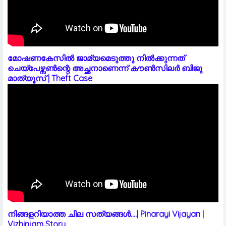
മോഷണകേസിൽ ജാമ്യമെടുത്തു നിൽക്കുന്നത്
ചെയ്പേഴ്സൺന്റെ അച്ഛനാണെന്ന് കൗൺസിലർ ബിജു
മാത്യൂസ് | Theft Case
നിങ്ങളറിയാത്ത ചില സത്യങ്ങൾ....| Pinarayi Vijayan |
Vizhinjam Story