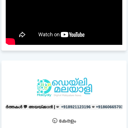
യയ്ക്കാൻ |
☎:
☎
പരസ്യങ്ങൾക്ക്
+918921123196
+918606657037
🕤 കേരളം