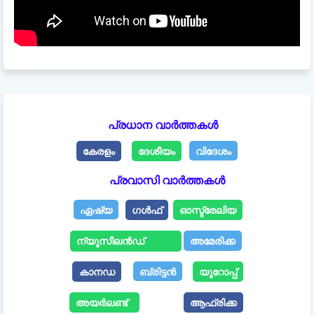
പ്രധാന വാർത്തകൾ
കേരളം
ദേശീയം
വിദേശം
പ്രവാസി വാർത്തകൾ
ഏഷ്യ
ഗൾഫ്
ഓസ്ട്രേലിയ
ന്യൂസീലൻഡ്
അമേരിക്ക
കാനഡ
ബ്രിട്ടൻ
യൂറോപ്പ്
അയർലണ്ട്
ആഫ്രിക്ക