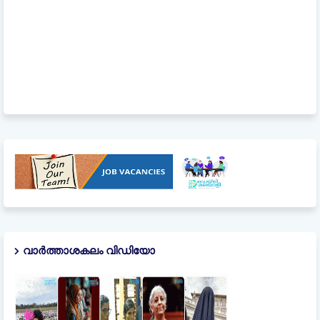
വാർത്താശകലം വിഡിയോ