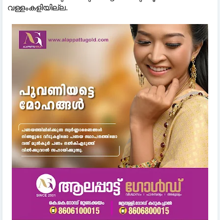
വള്ളംകളിയില്ല.