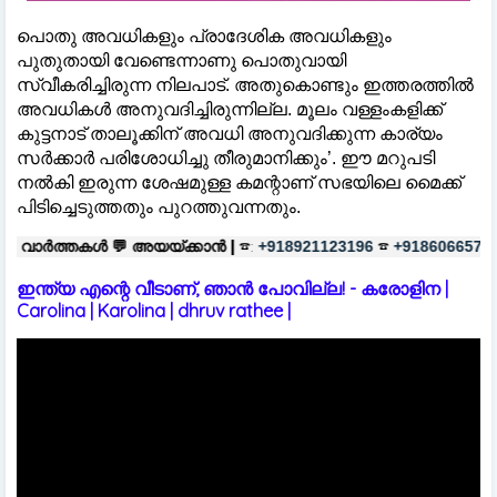
പൊതു അവധികളും പ്രാദേശിക അവധികളും
പുതുതായി വേണ്ടെന്നാണു പൊതുവായി
സ്വീകരിച്ചിരുന്ന നിലപാട്. അതുകൊണ്ടും ഇത്തരത്തിൽ
അവധികൾ അനുവദിച്ചിരുന്നില്ല. മൂലം വള്ളംകളിക്ക്
കുട്ടനാട് താലൂക്കിന് അവധി അനുവദിക്കുന്ന കാര്യം
സർക്കാർ പരിശോധിച്ചു തീരുമാനിക്കും’. ഈ മറുപടി
നൽകി ഇരുന്ന ശേഷമുള്ള കമന്റാണ് സഭയിലെ മൈക്ക്
പിടിച്ചെടുത്തതും പുറത്തുവന്നതും.

അയയ്ക്കാൻ |
☎:
☎
പരസ്യങ്ങൾക
+918921123196
+918606657037
ഇന്ത്യ എന്റെ വീടാണ്, ഞാൻ പോവില്ല! - കരോളിന |
Carolina | Karolina | dhruv rathee |