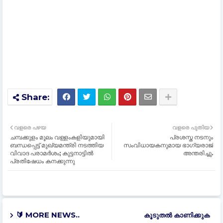
വളരെ പഴയ
വളരെ പുതിയ
ചമ്പക്കുളം മൂലം വള്ളംകളിയുമായി
പ്രശസ്ത നടനും
ബന്ധപ്പെട്ട് മുഖ്യമന്ത്രി നടത്തിയ
സംവിധായകനുമായ ഭാഗ്യരാജ്
വിവാദ പരാമർശം; കുട്ടനാട്ടിൽ
അന്തരിച്ചു.
പ്രതിഷേധം കനക്കുന്നു
🔰 MORE NEWS..
കൂടുതൽ‍ കാണിക്കുക