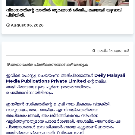
വിമാനത്തിന്റെ വാതിൽ തുറക്കാൻ ശ്രമിച്ച മലയാളി യുവാവ്
പിടിയിൽ.
August 06, 2026
0 അഭിപ്രായങ്ങള്‍
🔰അനാവശ്യ പ്രതികരണങ്ങൾ ഒഴിവാക്കുക
ഇവിടെ പോസ്റ്റു ചെയ്യുന്ന അഭിപ്രായങ്ങൾ Deily Malayali
Media Publications Private Limited ന്റെതല്ല.
അഭിപ്രായങ്ങളുടെ പൂർണ ഉത്തരവാദിത്തം
രചയിതാവിനായിരിക്കും.
ഇന്ത്യന്‍ സർക്കാരിന്റെ ഐടി നയപ്രകാരം വ്യക്തി,
സമുദായം, മതം, രാജ്യം എന്നിവയ്ക്കെതിരായ
അധിക്ഷേപങ്ങൾ, അപകീർത്തികരവും സ്പർദ്ധ
വളർത്തുന്നതുമായ പരാമർശങ്ങൾ, അശ്ലീല-അസഭ്യപദ
പ്രയോഗങ്ങൾ ഇവ ശിക്ഷാർഹമായ കുറ്റമാണ്. ഇത്തരം
അഭിപ്രായ പ്രകടനത്തിന് നിയമനടപടി