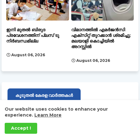
ഇനി മുതല്‍ ബിരുദ
വിമാനത്തിൽ എമർജൻസി
പ്രവേശനത്തിന് പ്ലസ് ടു
എക്സിറ്റ് തുറക്കാൻ ശ്രമിച്ചു;
നിര്‍ബന്ധമില്ല
മലയാളി കൊച്ചിയിൽ
അറസ്റ്റിൽ
August 06, 2026
August 06, 2026
കൂടുതൽ കേരള വാർത്തകൾ
Our website uses cookies to enhance your
experience.
Learn More
BROCHURE DAILY MALAYALY 2024
Accept !