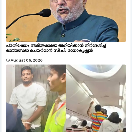
പ്രതിഷേധം അമിത്ഷായെ അറിയിക്കാൻ നിർദേശിച്ച്
രാജ്യസഭാ ചെയർമാൻ സി.പി. രാധാകൃഷ്ണൻ
August 06, 2026