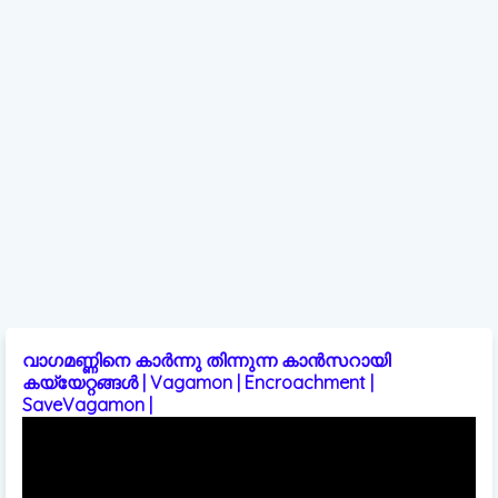
വാഗമണ്ണിനെ കാർന്നു തിന്നുന്ന കാൻസറായി
കയ്യേറ്റങ്ങൾ | Vagamon | Encroachment |
SaveVagamon |