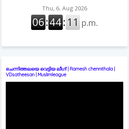
ചെന്നിത്തലയെ വെട്ടിയ ലീഗ്! | Ramesh chennithala |
VDsatheesan | Muslimleague