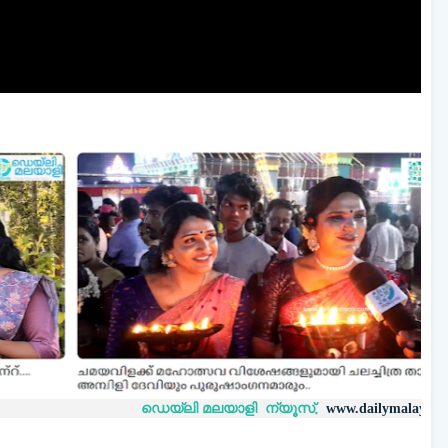
ഡെയ്‌ലി മലയാളി ന്യൂസ്,
വാർത്തക
www.dailymalayaly.com