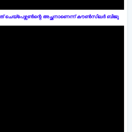
് ചെയ്പേഴ്സൺന്റെ അച്ഛനാണെന്ന് കൗൺസിലർ ബിജു