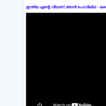
ഇന്ത്യ എന്റെ വീടാണ്, ഞാൻ പോവില്ല! - കരോളിന