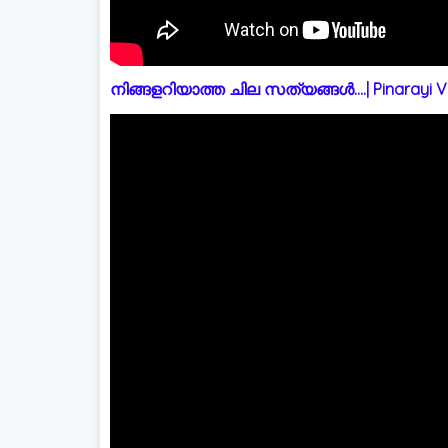
നിങ്ങളറിയാത്ത ചില സത്യങ്ങൾ....| Pinarayi Vi