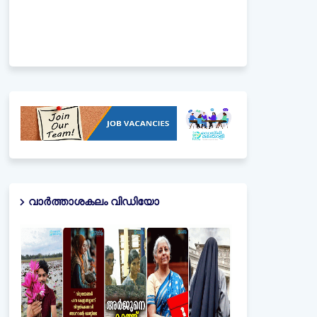
വാർത്താശകലം വിഡിയോ