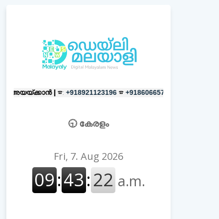
ൻ |
☎:
☎
പരസ്യങ്ങൾക്ക്
|
☎:
+918921123196
+918606657037
+918
🕤 കേരളം