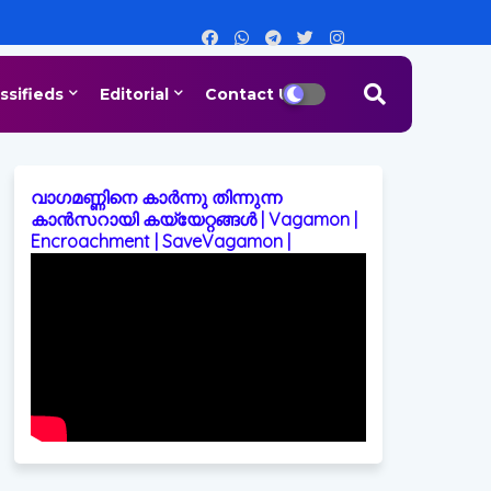
ssifieds
Editorial
Contact Us
വാഗമണ്ണിനെ കാർന്നു തിന്നുന്ന
കാൻസറായി കയ്യേറ്റങ്ങൾ | Vagamon |
Encroachment | SaveVagamon |