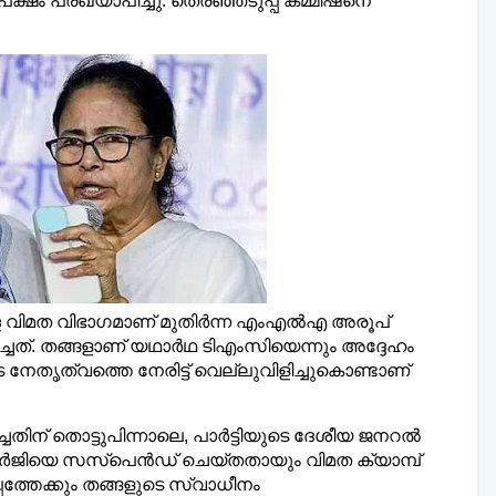
ഷം പ്രഖ്യാപിച്ചു. തെരഞ്ഞടുപ്പ് കമ്മീഷനെ
ി മലയാളി ന്യൂസ്,
വാർത്തകൾ 💬
അയയ്ക്കാ
www.dailymalayaly.com
വിമത വിഭാഗമാണ് മുതിര്‍ന്ന എംഎല്‍എ അരൂപ്
്ചത്. തങ്ങളാണ് യഥാര്‍ഥ ടിഎംസിയെന്നും അദ്ദേഹം
െ നേതൃത്വത്തെ നേരിട്ട് വെല്ലുവിളിച്ചുകൊണ്ടാണ്
് തൊട്ടുപിന്നാലെ, പാര്‍ട്ടിയുടെ ദേശീയ ജനറല്‍
ര്‍ജിയെ സസ്പെന്‍ഡ് ചെയ്തതായും വിമത ക്യാമ്പ്
പ്പത്തേക്കും തങ്ങളുടെ സ്വാധീനം