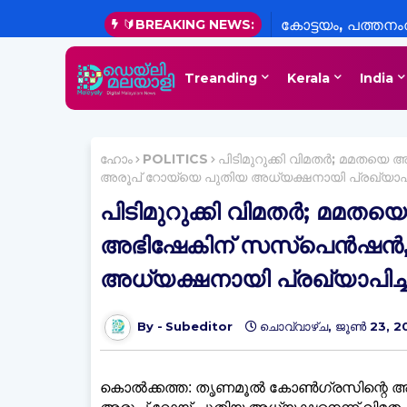
🔰BREAKING NEWS:
കോട്ടയം, പത്തനംത
ജില്ലകളിലെ വിദ്
Treanding
Kerala
India
അവധി
ഹോം
POLITICS
പിടിമുറുക്കി വിമതര്‍; മമതയെ
അരൂപ് റോയ്‍യെ പുതിയ അധ്യക്ഷനായി പ്രഖ്യാപിച
പിടിമുറുക്കി വിമതര്‍; മമതയെ
അഭിഷേകിന് സസ്പെൻഷൻ, 
അധ്യക്ഷനായി പ്രഖ്യാപിച്ച
Subeditor
ചൊവ്വാഴ്ച, ജൂൺ 23, 2
കൊല്‍ക്കത്ത: തൃണമൂല്‍ കോണ്‍ഗ്രസിന്റെ അധ്