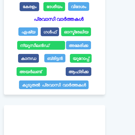
കേരളം
ദേശീയം
വിദേശം
പ്രവാസി വാർത്തകൾ
ഏഷ്യ
ഗൾഫ്
ഓസ്ട്രേലിയ
ന്യൂസീലൻഡ്
അമേരിക്ക
കാനഡ
ബ്രിട്ടൻ
യൂറോപ്പ്
അയർലണ്ട്
ആഫ്രിക്ക
കൂടുതൽ പ്രവാസി വാർത്തകൾ