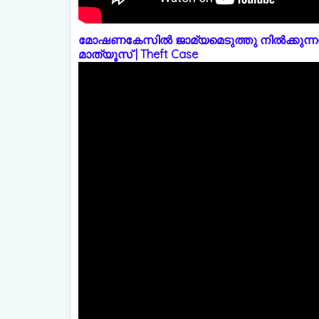
മോഷണകേസിൽ ജാമ്യമെടുത്തു നിൽക്കുന്നത
മാത്യൂസ് | Theft Case