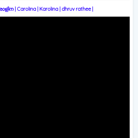
 | Carolina | Karolina | dhruv rathee |