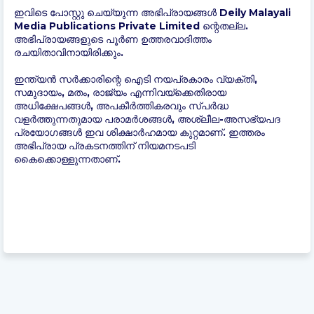
ഇവിടെ പോസ്റ്റു ചെയ്യുന്ന അഭിപ്രായങ്ങൾ Deily Malayali
Media Publications Private Limited ന്റെതല്ല.
അഭിപ്രായങ്ങളുടെ പൂർണ ഉത്തരവാദിത്തം
രചയിതാവിനായിരിക്കും.
ഇന്ത്യന്‍ സർക്കാരിന്റെ ഐടി നയപ്രകാരം വ്യക്തി,
സമുദായം, മതം, രാജ്യം എന്നിവയ്ക്കെതിരായ
അധിക്ഷേപങ്ങൾ, അപകീർത്തികരവും സ്പർദ്ധ
വളർത്തുന്നതുമായ പരാമർശങ്ങൾ, അശ്ലീല-അസഭ്യപദ
പ്രയോഗങ്ങൾ ഇവ ശിക്ഷാർഹമായ കുറ്റമാണ്. ഇത്തരം
അഭിപ്രായ പ്രകടനത്തിന് നിയമനടപടി
കൈക്കൊള്ളുന്നതാണ്.