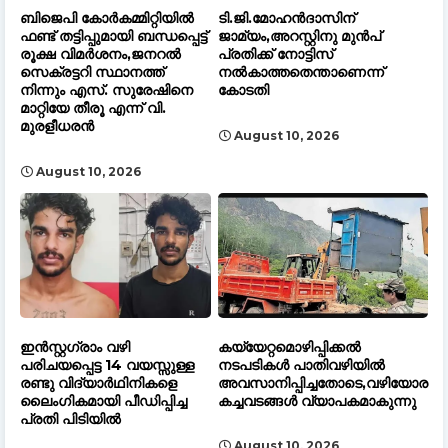
ബിജെപി കോർകമ്മിറ്റിയിൽ
ടി.ജി.മോഹൻദാസിന്
ഫണ്ട് തട്ടിപ്പുമായി ബന്ധപ്പെട്ട്
ജാമ്യം,അറസ്റ്റിനു മുൻപ്
രൂക്ഷ വിമർശനം,ജനറൽ
പ്രതിക്ക് നോട്ടിസ്
സെക്രട്ടറി സ്ഥാനത്ത്
നൽകാത്തതെന്താണെന്ന്
നിന്നും എസ്. സുരേഷിനെ
കോടതി
മാറ്റിയേ തീരൂ എന്ന് വി.
മുരളീധരൻ
August 10, 2026
August 10, 2026
ഇൻസ്റ്റഗ്രാം വഴി
കയ്യേറ്റമൊഴിപ്പിക്കൽ
പരിചയപ്പെട്ട 14 വയസ്സുള്ള
നടപടികൾ പാതിവഴിയിൽ
രണ്ടു വിദ്യാർഥിനികളെ
അവസാനിപ്പിച്ചതോടെ,വഴിയോര
ലൈംഗികമായി പീഡിപ്പിച്ച
കച്ചവടങ്ങൾ വ്യാപകമാകുന്നു
പ്രതി പിടിയിൽ
August 10, 2026