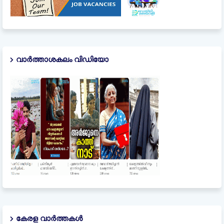
വാർത്താശകലം വിഡിയോ
കേരള വാർത്തകൾ