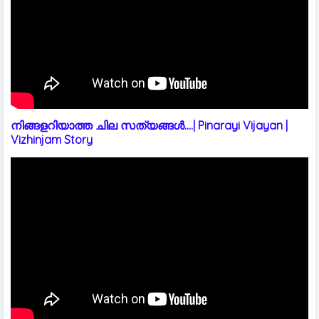
നിങ്ങളറിയാത്ത ചില സത്യങ്ങൾ....| Pinarayi Vijayan |
Vizhinjam Story