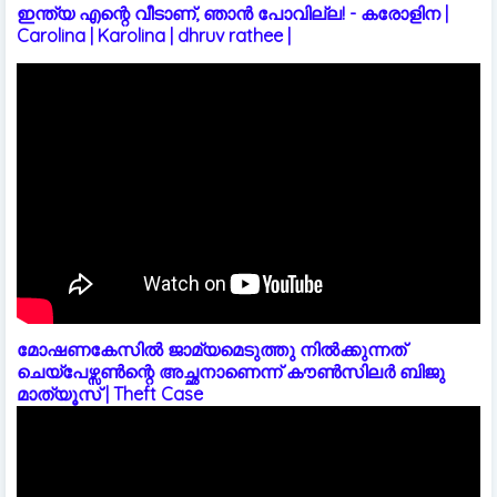
ഇന്ത്യ എന്റെ വീടാണ്, ഞാൻ പോവില്ല! - കരോളിന |
Carolina | Karolina | dhruv rathee |
മോഷണകേസിൽ ജാമ്യമെടുത്തു നിൽക്കുന്നത്
ചെയ്പേഴ്സൺന്റെ അച്ഛനാണെന്ന് കൗൺസിലർ ബിജു
മാത്യൂസ് | Theft Case