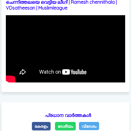
ചെന്നിത്തലയെ വെട്ടിയ ലീഗ്! | Ramesh chennithala |
VDsatheesan | Muslimleague
പ്രധാന വാർത്തകൾ
കേരളം
ദേശീയം
വിദേശം