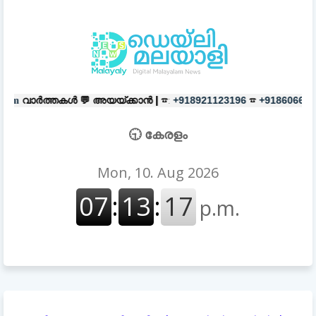
💬
അയയ്ക്കാൻ |
☎:
☎
പരസ്യങ്ങൾ
+918921123196
+918606657037
🕤 കേരളം