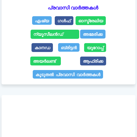
പ്രവാസി വാർത്തകൾ
ഏഷ്യ
ഗൾഫ്
ഓസ്ട്രേലിയ
ന്യൂസീലൻഡ്
അമേരിക്ക
കാനഡ
ബ്രിട്ടൻ
യൂറോപ്പ്
അയർലണ്ട്
ആഫ്രിക്ക
കൂടുതൽ പ്രവാസി വാർത്തകൾ