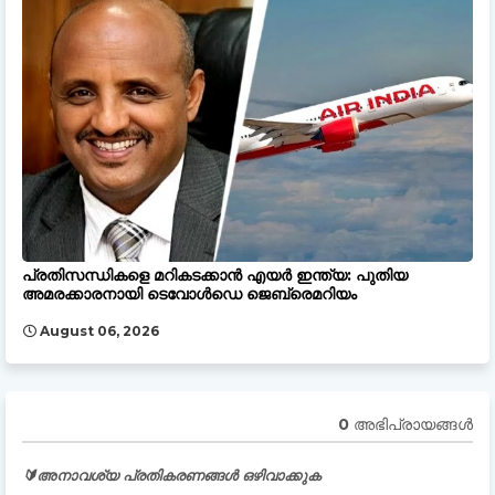
പ്രതിസന്ധികളെ മറികടക്കാൻ എയർ ഇന്ത്യ: പുതിയ
അമരക്കാരനായി ടെവോൾഡെ ജെബ്രെമറിയം
August 06, 2026
0 അഭിപ്രായങ്ങള്‍
🔰അനാവശ്യ പ്രതികരണങ്ങൾ ഒഴിവാക്കുക