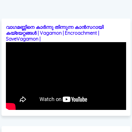
വാഗമണ്ണിനെ കാർന്നു തിന്നുന്ന കാൻസറായി
കയ്യേറ്റങ്ങൾ | Vagamon | Encroachment |
SaveVagamon |