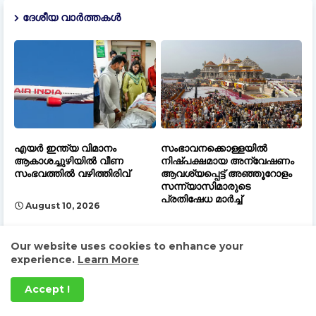
ദേശീയ വാർത്തകൾ
എയർ ഇന്ത്യ വിമാനം
സംഭാവനക്കൊള്ളയിൽ
ആകാശച്ചുഴിയിൽ വീണ
നിഷ്പക്ഷമായ അന്വേഷണം
സംഭവത്തിൽ വഴിത്തിരിവ്
ആവശ്യപ്പെട്ട് അഞ്ഞൂറോളം
സന്ന്യാസിമാരുടെ
പ്രതിഷേധ മാർച്ച്
August 10, 2026
August 10, 2026
Our website uses cookies to enhance your
experience.
Learn More
Accept !