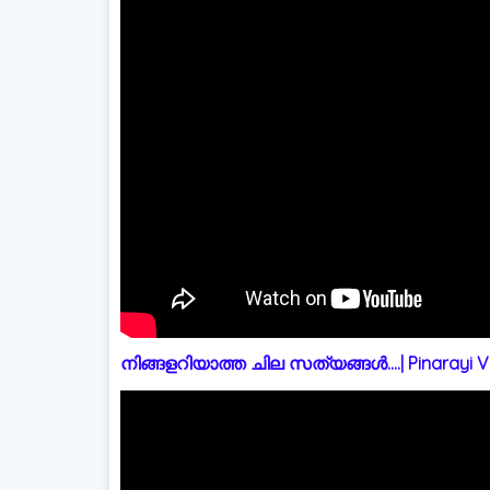
നിങ്ങളറിയാത്ത ചില സത്യങ്ങൾ....| Pinarayi Vi