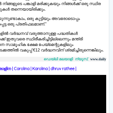
ങളുടെ പങ്കാളി മരിക്കുകയും നിങ്ങൾക്ക് ഒരു സ്ഥിര
ുകൾ തന്നെയായിരിക്കും.
ുന്നുണ്ടാകാം, ഒരു കുട്ടിയും അവരോടൊപ്പം
െട്ട ഒരു പ്രതിഫലമാണ്."
ളിൽ വർദ്ധനവ് വരുത്താനുള്ള പദ്ധതികൾ
തുവരെ സ്ഥിരീകരിച്ചിട്ടില്ലെന്നും മന്ത്രി
ാന സാമൂഹിക ക്ഷേമ പേയ്‌മെന്റുകളിലും
ത്തിൽ വകുപ്പ് €12 വർദ്ധനവിന് ശ്രമിച്ചിരുന്നെങ്കിലും.
ഡെയ്‌ലി മലയാളി ന്യൂസ്,
വാർത
www.dailymalayaly.com
 | Carolina | Karolina | dhruv rathee |