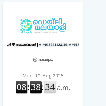
്ക്കാൻ |
☎:
☎
പരസ്യങ്ങൾക്ക്
|
☎
+918921123196
+918606657037
🕤 കേരളം