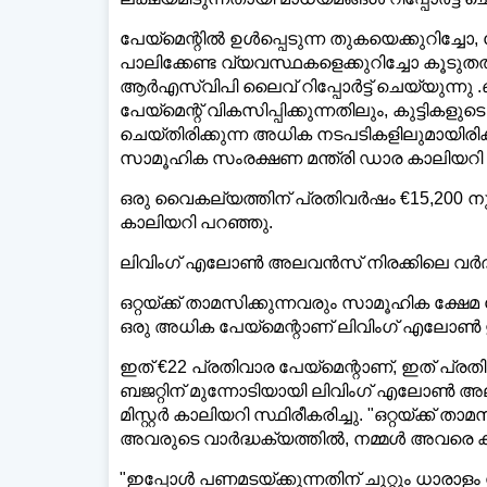
പേയ്‌മെന്റിൽ ഉൾപ്പെടുന്ന തുകയെക്കുറിച്ച
പാലിക്കേണ്ട വ്യവസ്ഥകളെക്കുറിച്ചോ കൂടുതൽ വ
ആർ‌എസ്‌വി‌പി ലൈവ് റിപ്പോർട്ട് ചെയ്യുന്ന
പേയ്‌മെന്റ് വികസിപ്പിക്കുന്നതിലും, കുട്ടികള
ചെയ്‌തിരിക്കുന്ന അധിക നടപടികളിലുമായിരിക
സാമൂഹിക സംരക്ഷണ മന്ത്രി ഡാര കാലിയറി
ഒരു വൈകല്യത്തിന് പ്രതിവർഷം €15,200 നും
കാലിയറി പറഞ്ഞു.
ലിവിംഗ് എലോൺ അലവൻസ് നിരക്കിലെ വർദ്ധന
ഒറ്റയ്ക്ക് താമസിക്കുന്നവരും സാമൂഹിക ക്ഷേമ
ഒരു അധിക പേയ്‌മെന്റാണ് ലിവിംഗ് എലോൺ ഇ
ഇത് €22 പ്രതിവാര പേയ്‌മെന്റാണ്, ഇത് പ
ബജറ്റിന് മുന്നോടിയായി ലിവിംഗ് എലോൺ അല
മിസ്റ്റർ കാലിയറി സ്ഥിരീകരിച്ചു. "ഒറ്റയ്ക്ക് 
അവരുടെ വാർദ്ധക്യത്തിൽ, നമ്മൾ അവരെ കൂട
"ഇപ്പോൾ പണമടയ്ക്കുന്നതിന് ചുറ്റും ധാരാ