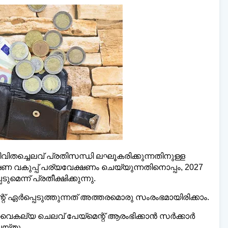
െയ്‌ലി മലയാളി ന്യൂസ്,
വാർത്തകൾ 💬
അയയ
www.dailymalayaly.com
തച്ചെലവ് പ്രതിസന്ധി ലഘൂകരിക്കുന്നതിനുള്ള
വകുപ്പ് പര്യവേക്ഷണം ചെയ്യുന്നതിനൊപ്പം, 2027
െന്ന് പ്രതീക്ഷിക്കുന്നു.
്റ് ഏർപ്പെടുത്തുന്നത് അത്തരമൊരു സംരംഭമായിരിക്കാം.
യ ചെലവ് പേയ്‌മെന്റ് ആരംഭിക്കാൻ സർക്കാർ
െയ്തു.