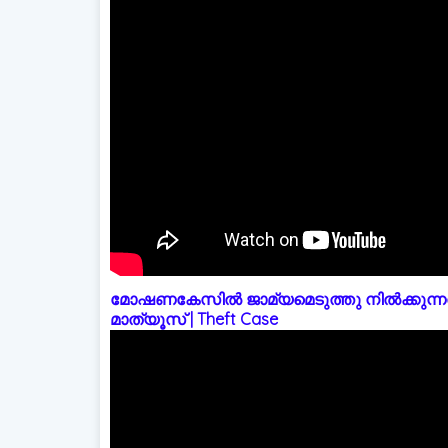
മോഷണകേസിൽ ജാമ്യമെടുത്തു നിൽക്കുന്നത
മാത്യൂസ് | Theft Case