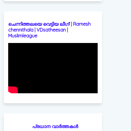
ചെന്നിത്തലയെ വെട്ടിയ ലീഗ്! | Ramesh
chennithala | VDsatheesan |
Muslimleague
പ്രധാന വാർത്തകൾ