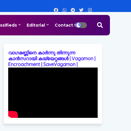
ssifieds
Editorial
Contact Us
വാഗമണ്ണിനെ കാർന്നു തിന്നുന്ന
കാൻസറായി കയ്യേറ്റങ്ങൾ | Vagamon |
Encroachment | SaveVagamon |