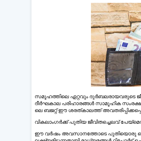
ഡ
സമൂഹത്തിലെ ഏറ്റവും ദുർബലരായവരുടെ ജീവി
ദീർഘകാല പരിഹാരങ്ങൾ സാമൂഹിക സംരക്ഷണ 
ലെ ബജറ്റ് ഈ ശരത്കാലത്ത് അവതരിപ്പിക്കപ്പെടുമ
വികലാംഗർക്ക് പുതിയ ജീവിതച്ചെലവ് പേയ്‌മെന
ഈ വർഷം അവസാനത്തോടെ പുതിയൊരു വൈകല്
ലക്ഷ്യമിടുന്നതായി മാധ്യമങ്ങൾ റിപ്പോർട്ട് ച