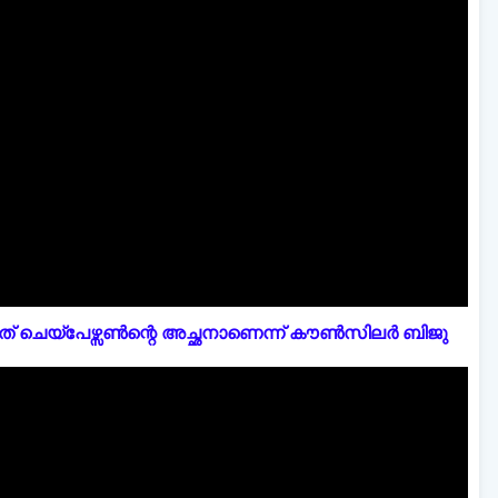
് ചെയ്പേഴ്സൺന്റെ അച്ഛനാണെന്ന് കൗൺസിലർ ബിജു