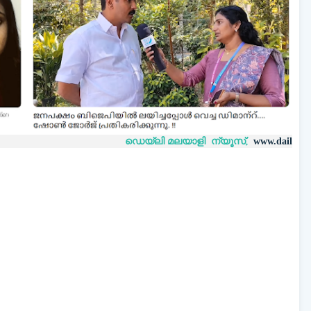
ഡെയ്‌ലി മലയാളി ന്യൂസ്,
വാർ
www.dailymalayaly.com