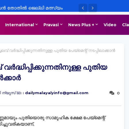
വൻ തോതിൽ ജെല്ലി മത്സ്യം
International
Pravasi
News Plus +
Video
Cla
 വർദ്ധിപ്പിക്കുന്നതിനുള്ള പുതിയ പേയ്‌മെന്റ് നടപ്പിലാക്കാൻ
ർദ്ധിപ്പിക്കുന്നതിനുള്ള പുതിയ
ർക്കാർ
 ന്യൂസ് 📧: : dailymalayalyinfo@gmail.com
0
മായും പുതിയൊരു സാമൂഹിക ക്ഷേമ പേയ്‌മെന്റ്
ിച്ചുവരികയാണ്,