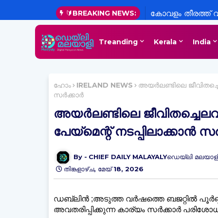
🔰BREAKING NEWS:
കോവളം തീരത്ത് 
അടിയുന്നു
Treanding
Kerala
India
ഹോം
IRELAND NEWS
അയർലണ്ടിലെ ജീവിതച്ചെലവ്
സർക്കാർ
അയർലണ്ടിലെ ജീവിതച്ചെലവ് വ
പേയ്‌മെന്റ് നടപ്പിലാക്കാൻ സ
CHIEF DAILY MALAYALYഡെയ്‌ലി മലയാളി
തിങ്കളാഴ്‌ച, മേയ് 18, 2026
ഡബ്ലിൻ ;അടുത്ത വർഷത്തെ ബജറ്റിൽ പൂർണ്ണ
അവതരിപ്പിക്കുന്ന കാര്യം സർക്കാർ പരിശോധ