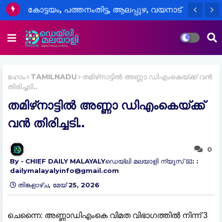
കോട്ടയം, പത്തനംതിട്ട, ആലപ്പുഴ, വയനാട്
ജില്ലകളിലെ വിദ്യാഭ്യാസ
സ്ഥാപനങ്ങൾക്ക് നാളെ അവധി
ഹോം
TAMILNADU
തമിഴ്‌നാട്ടിൽ അണ്ണാ ഡിഎംകെയ്ക്ക് വൻ
തിരിച്ചടി..
തമിഴ്‌നാട്ടിൽ അണ്ണാ ഡിഎംകെയ്ക്ക്
വൻ തിരിച്ചടി..
0
CHIEF DAILY MALAYALYഡെയ്‌ലി മലയാളി ന്യൂസ് 📧: :
dailymalayalyinfo@gmail.com
തിങ്കളാഴ്‌ച, മേയ് 25, 2026
ചെന്നൈ: അണ്ണാഡിഎംകെ വിമത വിഭാഗത്തിൽ നിന്ന് 3