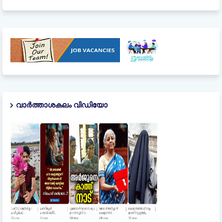
വാർത്താശകലം വിഡിയോ