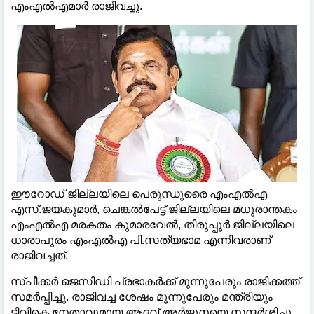
എംഎൽഎമാർ രാജിവച്ചു.
ഈറോഡ് ജില്ലയിലെ പെരുന്ധുരൈ എംഎൽഎ
എസ്.ജയകുമാർ, ചെങ്കൽപേട്ട് ജില്ലയിലെ മധുരാന്തകം
എംഎൽഎ മരകതം കുമാരവേൽ, തിരുപ്പൂർ ജില്ലയിലെ
ധാരാപുരം എംഎൽഎ പി.സത്യഭാമ എന്നിവരാണ്
രാജിവച്ചത്.
സ്പീക്കർ ജെസിഡി പ്രഭാകർക്ക് മൂന്നുപേരും രാജിക്കത്ത്
സമർപ്പിച്ചു. രാജിവച്ച ശേഷം മൂന്നുപേരും മന്ത്രിയും
ടിവികെ നേതാവുമായ ആദവ് അർജുനയെ സന്ദർശിച്ചു.