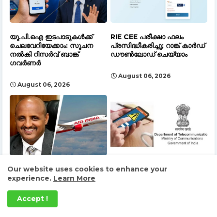
യു.പി.ഐ ഇടപാടുകൾക്ക്
RIE CEE പരീക്ഷാ ഫലം
ചെലവേറിയേക്കാം: സൂചന
പ്രസിദ്ധീകരിച്ചു; റാങ്ക് കാർഡ്
നൽകി റിസർവ് ബാങ്ക്
ഡൗൺലോഡ് ചെയ്യാം
ഗവർണർ
August 06, 2026
August 06, 2026
Our website uses cookies to enhance your
പ്രതിസന്ധികളെ മറികടക്കാൻ
ഇന്റർനെറ്റ് തടസ്സപ്പെട്ടാൽ
എയർ ഇന്ത്യ: പുതിയ
നഷ്ടപരിഹാരം: കടുത്ത
experience.
Learn More
അമരക്കാരനായി ടെവോൾഡെ
നിർദ്ദേശങ്ങളുമായി
ജെബ്രെമറിയം
ട്രായിയുടെ കരടുചട്ടം
Accept !