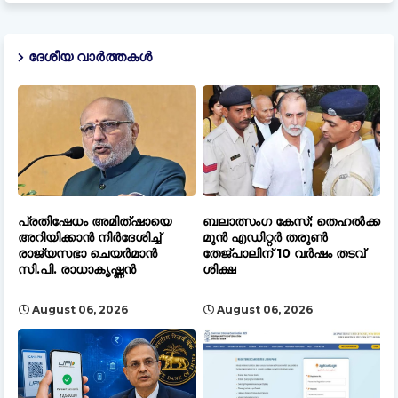
ദേശീയ വാർത്തകൾ
പ്രതിഷേധം അമിത്ഷായെ
ബലാത്സംഗ കേസ്; തെഹൽക്ക
അറിയിക്കാൻ നിർദേശിച്ച്
മുൻ എഡിറ്റർ തരുൺ
രാജ്യസഭാ ചെയർമാൻ
തേജ്പാലിന് 10 വർഷം തടവ്
സി.പി. രാധാകൃഷ്ണൻ
ശിക്ഷ
August 06, 2026
August 06, 2026