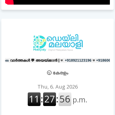
💬
അയയ്ക്കാൻ |
☎:
☎
പരസ്യങ്ങൾ
+918921123196
+918606657037
🕤 കേരളം