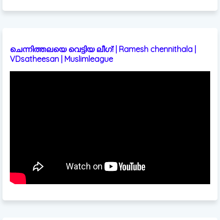
ചെന്നിത്തലയെ വെട്ടിയ ലീഗ്! | Ramesh chennithala |
VDsatheesan | Muslimleague