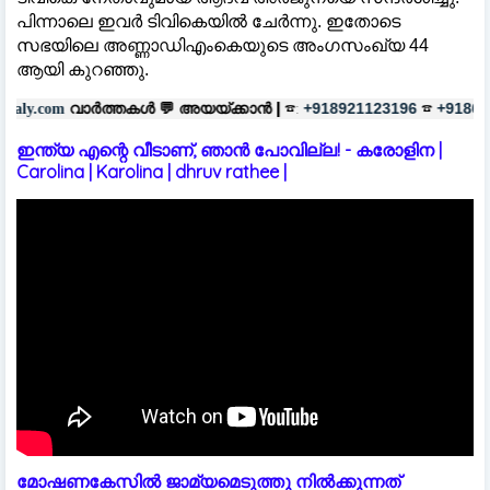
പിന്നാലെ ഇവർ ടിവികെയിൽ ചേർന്നു. ഇതോടെ
സഭയിലെ അണ്ണാഡിഎംകെയുടെ അംഗസംഖ്യ 44
ആയി കുറഞ്ഞു.
കൾ 💬
അയയ്ക്കാൻ |
☎:
☎
പരസ്യങ
+918921123196
+918606657037
ഇന്ത്യ എന്റെ വീടാണ്, ഞാൻ പോവില്ല! - കരോളിന |
Carolina | Karolina | dhruv rathee |
മോഷണകേസിൽ ജാമ്യമെടുത്തു നിൽക്കുന്നത്