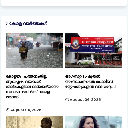
കേരള വാർത്തകൾ
കോട്ടയം, പത്തനംതിട്ട,
ഓഗസറ്റ് 15 മുതല്‍
ആലപ്പുഴ, വയനാട്
സംസ്ഥാനത്തെ പോലീസ്
ജില്ലകളിലെ വിദ്യാഭ്യാസ
സ്റ്റേഷനുകളിൽ വൻ മാറ്റം..!
സ്ഥാപനങ്ങൾക്ക് നാളെ
അവധി
August 06, 2026
August 06, 2026