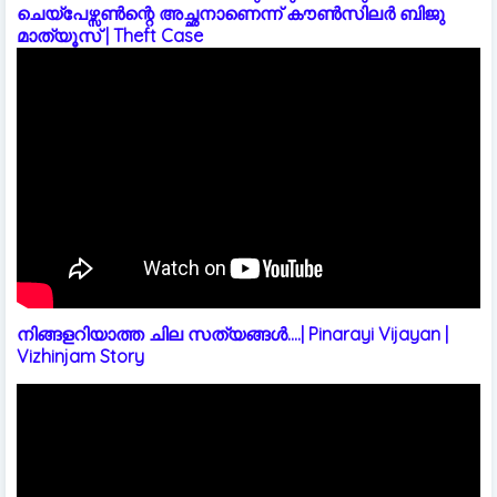
ചെയ്പേഴ്സൺന്റെ അച്ഛനാണെന്ന് കൗൺസിലർ ബിജു
മാത്യൂസ് | Theft Case
നിങ്ങളറിയാത്ത ചില സത്യങ്ങൾ....| Pinarayi Vijayan |
Vizhinjam Story