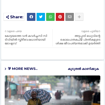
വളരെ പഴയ
വളരെ പുതിയ
കോട്ടയത്തെ വൻ കവർച്ച,സി സി
അട്ടപ്പാടി മധുവിന്റെ
ടിവിയിൽ സ്ത്രീവേഷധാരിയായി
കൊലപാതകം,12 പ്രതികളുടെ
മോഷ്ടാവ്
ശിക്ഷ ജീവപര്യന്തമാക്കി ഉയർത്തി
🔰 MORE NEWS..
കൂടുതൽ‍ കാണിക്കുക