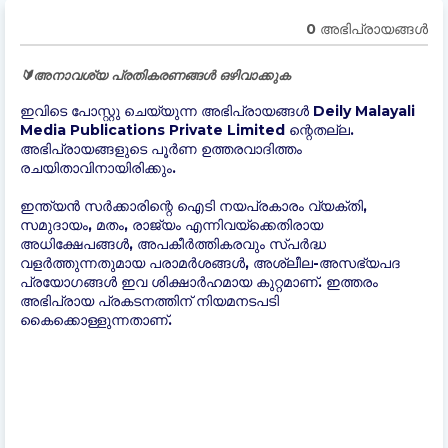
0 അഭിപ്രായങ്ങള്‍
🔰അനാവശ്യ പ്രതികരണങ്ങൾ ഒഴിവാക്കുക
ഇവിടെ പോസ്റ്റു ചെയ്യുന്ന അഭിപ്രായങ്ങൾ Deily Malayali
Media Publications Private Limited ന്റെതല്ല.
അഭിപ്രായങ്ങളുടെ പൂർണ ഉത്തരവാദിത്തം
രചയിതാവിനായിരിക്കും.
ഇന്ത്യന്‍ സർക്കാരിന്റെ ഐടി നയപ്രകാരം വ്യക്തി,
സമുദായം, മതം, രാജ്യം എന്നിവയ്ക്കെതിരായ
അധിക്ഷേപങ്ങൾ, അപകീർത്തികരവും സ്പർദ്ധ
വളർത്തുന്നതുമായ പരാമർശങ്ങൾ, അശ്ലീല-അസഭ്യപദ
പ്രയോഗങ്ങൾ ഇവ ശിക്ഷാർഹമായ കുറ്റമാണ്. ഇത്തരം
അഭിപ്രായ പ്രകടനത്തിന് നിയമനടപടി
കൈക്കൊള്ളുന്നതാണ്.