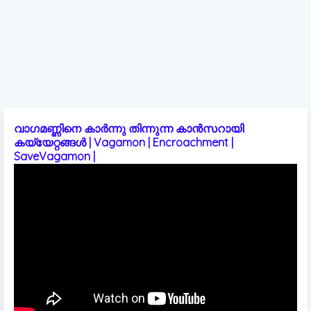
വാഗമണ്ണിനെ കാർന്നു തിന്നുന്ന കാൻസറായി
കയ്യേറ്റങ്ങൾ | Vagamon | Encroachment |
SaveVagamon |