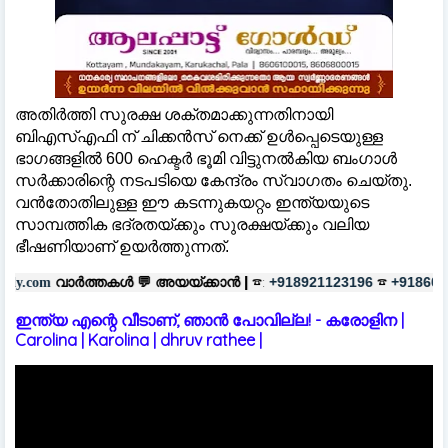
അതിർത്തി സുരക്ഷ ശക്തമാക്കുന്നതിനായി
ബിഎസ്എഫി ന് ചിക്കൻസ് നെക്ക് ഉൾപ്പെടെയുള്ള
ഭാഗങ്ങളിൽ 600 ഹെക്ടർ ഭൂമി വിട്ടുനൽകിയ ബംഗാൾ
സർക്കാരിന്റെ നടപടിയെ കേന്ദ്രം സ്വാഗതം ചെയ്തു.
വൻതോതിലുള്ള ഈ കടന്നുകയറ്റം ഇന്ത്യയുടെ
സാമ്പത്തിക ഭദ്രതയ്ക്കും സുരക്ഷയ്ക്കും വലിയ
ഭീഷണിയാണ് ഉയർത്തുന്നത്.
തകൾ 💬
അയയ്ക്കാൻ |
☎:
☎
പരസ്യ
+918921123196
+918606657037
ഇന്ത്യ എന്റെ വീടാണ്, ഞാൻ പോവില്ല! - കരോളിന |
Carolina | Karolina | dhruv rathee |