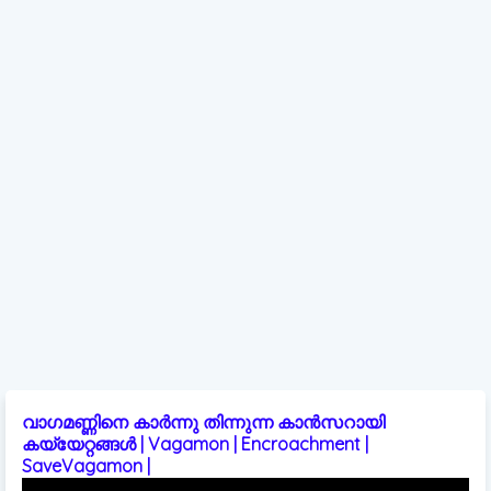
വാഗമണ്ണിനെ കാർന്നു തിന്നുന്ന കാൻസറായി
കയ്യേറ്റങ്ങൾ | Vagamon | Encroachment |
SaveVagamon |