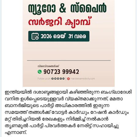
ഇന്ത്യയിൽ ദശാബ്ദങ്ങളായി കഴിഞ്ഞിരുന്ന ബംഗ്ലാദേശി
വനിത ഉൾപ്പെടെയുള്ളവർ വ്യക്തമാക്കുന്നത്, മമതാ
ബാനർജിയുടെ പാർട്ടി അധികാരത്തിൽ ഇരുന്ന
സമയത്ത് തങ്ങൾക്ക് വോട്ടർ കാർഡും റേഷൻ കാർഡും
മറ്റ് തിരിച്ചറിയൽ രേഖകളും നിർമ്മിച്ച് നൽകാൻ
തൃണമൂൽ പാർട്ടി പ്രവർത്തകർ നേരിട്ട് സഹായിച്ചു
എന്നാണ്.