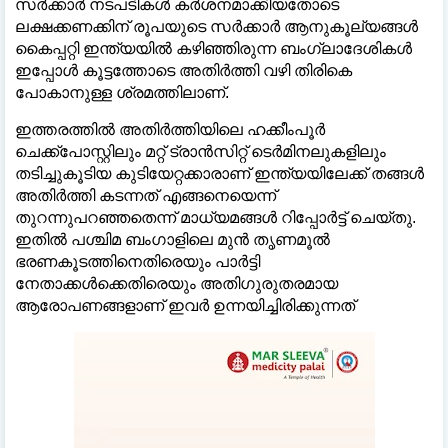
സർക്കാർ നടപടികൾ കർശനമാക്കിയതോടെ
ലക്ഷക്കണക്കിന് രൂപയുടെ സർക്കാർ ആനുകൂല്യങ്ങൾ
കൈപ്പറ്റി ഇന്ത്യയിൽ കഴിഞ്ഞിരുന്ന ബംഗ്ലാദേശികൾ
ഇപ്പോൾ കൂട്ടത്തോടെ അതിർത്തി വഴി തിരികെ
പോകാനുള്ള ശ്രമത്തിലാണ്.
ഇത്തരത്തിൽ അതിർത്തിയിലെ ഹക്കീംപൂർ
ചെക്ക്‌പോസ്റ്റിലും മറ്റ് ട്രാൻസിറ്റ് ടെർമിനലുകളിലും
തടിച്ചുകൂടിയ കുടിയേറ്റക്കാരാണ് ഇന്ത്യയിലേക്ക് തങ്ങൾ
അതിർത്തി കടന്നത് എങ്ങനെയെന്ന്
തുറന്നുപറഞ്ഞതെന്ന് മാധ്യമങ്ങൾ റിപ്പോർട്ട് ചെയ്തു.
ഇതിൽ പശ്ചിമ ബംഗാളിലെ മുൻ തൃണമൂൽ
ഭരണകൂടത്തിനെതിരെയും പാർട്ടി
നേതാക്കൾക്കെതിരെയും അതിഗുരുതരമായ
ആരോപണങ്ങളാണ് ഇവർ ഉന്നയിച്ചിരിക്കുന്നത്