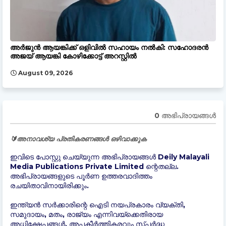
അർജുൻ ആയങ്കിക്ക് ഒളിവിൽ സഹായം നൽകി: സഹോദരൻ
അജയ് ആയങ്കി കോഴിക്കോട്ട് അറസ്റ്റിൽ
August 09, 2026
0 അഭിപ്രായങ്ങള്‍
🔰അനാവശ്യ പ്രതികരണങ്ങൾ ഒഴിവാക്കുക
ഇവിടെ പോസ്റ്റു ചെയ്യുന്ന അഭിപ്രായങ്ങൾ Deily Malayali
Media Publications Private Limited ന്റെതല്ല.
അഭിപ്രായങ്ങളുടെ പൂർണ ഉത്തരവാദിത്തം
രചയിതാവിനായിരിക്കും.
ഇന്ത്യന്‍ സർക്കാരിന്റെ ഐടി നയപ്രകാരം വ്യക്തി,
സമുദായം, മതം, രാജ്യം എന്നിവയ്ക്കെതിരായ
അധിക്ഷേപങ്ങൾ, അപകീർത്തികരവും സ്പർദ്ധ