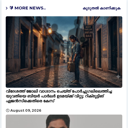
🔰 MORE NEWS..
കൂടുതൽ‍ കാണിക്കുക
വിദേശത്ത് ജോലി വാഗ്ദാനം ചെയ്ത് പോർച്ചുഗലിലെത്തിച്ച
യുവതിയെ ബിയർ പാർലർ ഉടമയ്ക്ക് വിറ്റു; റിക്രൂട്ടിങ്
ഏജൻസിക്കെതിരെ കേസ്
August 09, 2026