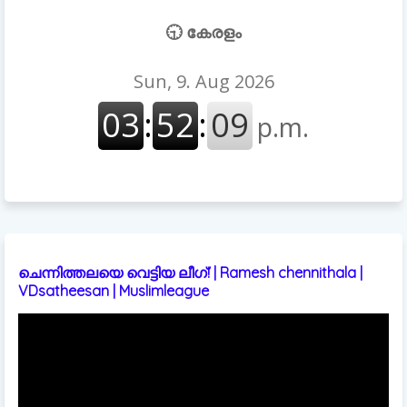
🕤 കേരളം
ചെന്നിത്തലയെ വെട്ടിയ ലീഗ്! | Ramesh chennithala |
VDsatheesan | Muslimleague