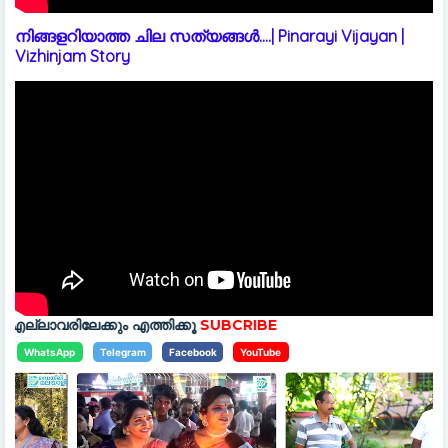
നിങ്ങളറിയാത്ത ചില സത്യങ്ങൾ....| Pinarayi Vijayan |
Vizhinjam Story
കും എത്തിക്കൂ
SUBCRIBE
WhatsApp
Telegram
Facebook
YouTube