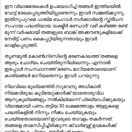
ഈ വ്യാജരേഖകൾ ഉപയോഗിച്ച് തങ്ങൾ ഇന്ത്യയിൽ
വോട്ട് രേഖപ്പെടുത്തിയിട്ടുണ്ടെന്നും ഇവർ സമ്മതിക്കുന്നു.
ഇതിനുപുറമെ പശ്ചിമ ബംഗാൾ സർക്കാരിന്റെ സ്ത്രീധന
സഹായ പദ്ധതിയായ 'ലക്ഷ്മീർ ഭണ്ഡാർ' വഴി കഴിഞ്ഞ രണ്ട്
മൂന്ന് വർഷമായി തങ്ങളുടെ ബാങ്ക് അക്കൗണ്ടുകളിലേക്ക്
നേരിട്ട് പണം കൈപ്പറ്റിയിരുന്നതായും ഇവർ
വെളിപ്പെടുത്തി.
തൃണമൂൽ കോൺഗ്രസിന്റെ ഭരണകാലത്ത് തങ്ങളെ
ആരും ചോദ്യം ചെയ്തിരുന്നില്ലെന്നും എന്നാൽ
ഇപ്പോൾ സംസ്ഥാനത്ത് ഭരണം മാറിയതോടെയാണ്
കാര്യങ്ങൾ മാറിയതെന്നും ഇവർ പറയുന്നു.
നിലവിലെ മുഖ്യമന്ത്രി സുവേന്ദു അധികാരി
നിയമവിരുദ്ധ കുടിയേറ്റക്കാർക്ക് യാതൊരുവിധ
ആനുകൂല്യങ്ങളും നൽകില്ലെന്ന് പ്രഖ്യാപിക്കുകയും
വ്യാജമായി പണം തട്ടിയ 30 ലക്ഷത്തോളം ആളുകളെ
പദ്ധതികളിൽ നിന്നും നീക്കം ചെയ്യുകയും
ചെയ്തതോടെയാണ് ഇവരുടെ താവളം തകർന്നത്.
തങ്ങളെ താമസിപ്പിച്ചിരിക്കുന്ന ക്വാർട്ടേഴ്സ് ഉടമകൾക്ക്
വലിയ തുക പിഴയും ജയിൽ ശിക്ഷയും