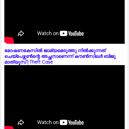
മോഷണകേസിൽ ജാമ്യമെടുത്തു നിൽക്കുന്നത്
ചെയ്പേഴ്സൺന്റെ അച്ഛനാണെന്ന് കൗൺസിലർ ബിജു
മാത്യൂസ് | Theft Case