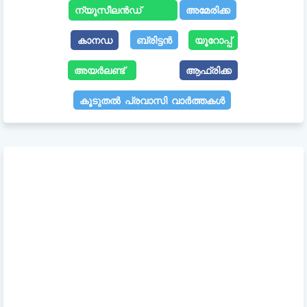
ന്യൂസീലൻഡ്
അമേരിക്ക
കാനഡ
ബ്രിട്ടൻ
യൂറോപ്പ്
അയർലണ്ട്
ആഫ്രിക്ക
കൂടുതൽ പ്രവാസി വാർത്തകൾ