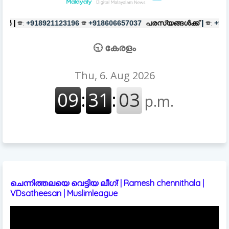
☎
പരസ്യങ്ങൾക്ക്
|
☎:
☎
96
+918606657037
+918921123196
+91860
🕤 കേരളം
ചെന്നിത്തലയെ വെട്ടിയ ലീഗ്! | Ramesh chennithala |
VDsatheesan | Muslimleague