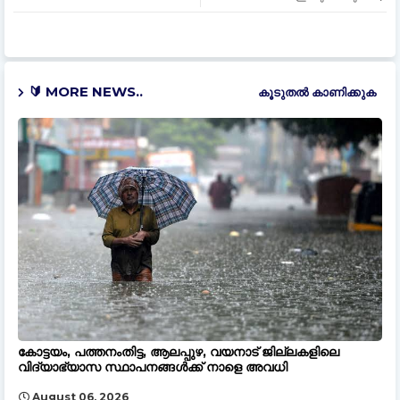
🔰 MORE NEWS..
കൂടുതൽ‍ കാണിക്കുക
കോട്ടയം, പത്തനംതിട്ട, ആലപ്പുഴ, വയനാട് ജില്ലകളിലെ
വിദ്യാഭ്യാസ സ്ഥാപനങ്ങൾക്ക് നാളെ അവധി
August 06, 2026