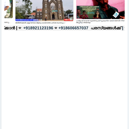
☎
പരസ്യങ്ങൾക്ക്
|
☎:
☎
123196
+918606657037
+918921123196
+9