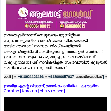
ഇതേതുടർന്നാണ് നെടുങ്കണ്ടം യൂണിറ്റിലെ
സുനിൽകുമാറിനെ അന്വേഷണവിധേയമായി
അടിയന്തരമായി സസ്പെൻഡ് ചെയ്യാൻ
കെഎസ്ആർടിസി അധികൃതർ ഉത്തരവിട്ടത്. സർക്കാർ
ഉദ്യോഗസ്ഥരുടെ പെരുമാറ്റച്ചട്ട ലംഘനത്തിലാണ്
വകുപ്പുതല നടപടി സ്വീകരിച്ചത്. സംഭവത്തിൽ കൂടുതൽ
അന്വേഷണം നടന്നു വരികയാണ്
☎
പരസ്യങ്ങൾക്ക്
|
☎:
☎
23196
+918606657037
+918921123196
+91
ഇന്ത്യ എന്റെ വീടാണ്, ഞാൻ പോവില്ല! - കരോളിന |
Carolina | Karolina | dhruv rathee |