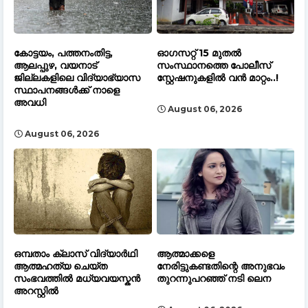
കോട്ടയം, പത്തനംതിട്ട,
ഓഗസറ്റ് 15 മുതല്‍
ആലപ്പുഴ, വയനാട്
സംസ്ഥാനത്തെ പോലീസ്
ജില്ലകളിലെ വിദ്യാഭ്യാസ
സ്റ്റേഷനുകളിൽ വൻ മാറ്റം..!
സ്ഥാപനങ്ങൾക്ക് നാളെ
അവധി
August 06, 2026
August 06, 2026
ഒമ്പതാം ക്ലാസ് വിദ്യാർഥി
ആത്മാക്കളെ
ആത്മഹത്യ ചെയ്ത
നേരിട്ടുകണ്ടതിന്റെ അനുഭവം
സംഭവത്തിൽ മധ്യവയസ്കൻ
തുറന്നുപറഞ്ഞ് നടി ലെന
അറസ്റ്റിൽ