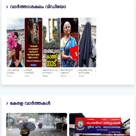
വാർത്താശകലം വിഡിയോ
കേരള വാർത്തകൾ