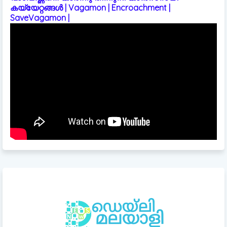
കയ്യേറ്റങ്ങൾ | Vagamon | Encroachment |
SaveVagamon |