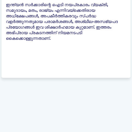
ഇന്ത്യന്‍ സർക്കാരിന്റെ ഐടി നയപ്രകാരം വ്യക്തി,
സമുദായം, മതം, രാജ്യം എന്നിവയ്ക്കെതിരായ
അധിക്ഷേപങ്ങൾ, അപകീർത്തികരവും സ്പർദ്ധ
വളർത്തുന്നതുമായ പരാമർശങ്ങൾ, അശ്ലീല-അസഭ്യപദ
പ്രയോഗങ്ങൾ ഇവ ശിക്ഷാർഹമായ കുറ്റമാണ്. ഇത്തരം
അഭിപ്രായ പ്രകടനത്തിന് നിയമനടപടി
കൈക്കൊള്ളുന്നതാണ്.