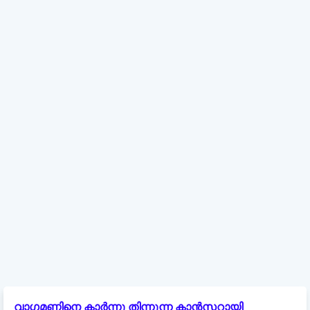
വാഗമണ്ണിനെ കാർന്നു തിന്നുന്ന കാൻസറായി