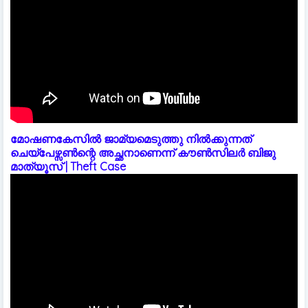
മോഷണകേസിൽ ജാമ്യമെടുത്തു നിൽക്കുന്നത്
ചെയ്പേഴ്സൺന്റെ അച്ഛനാണെന്ന് കൗൺസിലർ ബിജു
മാത്യൂസ് | Theft Case