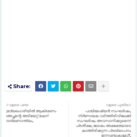
വളരെ പഴയ
വളരെ പുതിയ
;മദ്യലഹരിയില്‍ ആക്രമണം
പശ്ചിമേഷ്യൻ സംഘർഷം,
:അച്ഛന്റെ അടിയേറ്റ് മകന്
നിര്‍ണായക വഴിത്തിരിവിലേക്ക്:
ദാദ്യണാന്ത്യം,
സംഘര്‍ഷം അവസാനിക്കുമെന്ന്
പ്രതീക്ഷ, ലോകം അക്ഷമയോടെ
കാത്തിരിക്കുന്ന പ്രഖ്യാപനം
ഇന്നുണ്ടാകുമോ?,