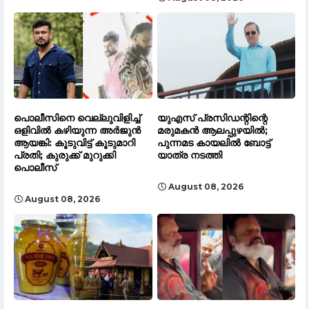
പൊലീസിനെ വെല്ലുവിളിച്ച്
യുഎസ് പ്രസിഡന്റിന്റെ
ഒളിവിൽ കഴിയുന്ന അർജുൻ
മരുമകൻ ആലപ്പുഴയിൽ;
ആയങ്കി: കൂടുവിട്ട് കൂടുമാറി
പുന്നമട കായലിൽ ബോട്ട്
പ്രതി; കുരുക്ക് മുറുക്കി
യാത്ര നടത്തി
പൊലീസ്
August 08, 2026
August 08, 2026