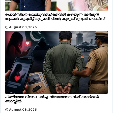
പൊലീസിനെ വെല്ലുവിളിച്ച് ഒളിവിൽ കഴിയുന്ന അർജുൻ
ആയങ്കി: കൂടുവിട്ട് കൂടുമാറി പ്രതി; കുരുക്ക് മുറുക്കി പൊലീസ്
August 08, 2026
പ്രതിരോധ വിവര ചോർച്ച: വ്യോമസേന വിങ് കമാൻഡർ
അറസ്റ്റിൽ
August 08, 2026