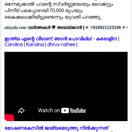
ഒന്നേമുക്കാല്‍ പവന്റെ സ്വര്‍ണ്ണമാലയും ലോക്കറ്റും
പിന്നീട് പലപ്പോഴായി 70,000 രൂപയും
കൈക്കലാക്കിയിട്ടുണ്ടെന്നും യുവതി പറഞ്ഞു.
ർത്തകൾ 💬
അയയ്ക്കാൻ |
☎:
☎
പര
+918921123196
+918606657037
ഇന്ത്യ എന്റെ വീടാണ്, ഞാൻ പോവില്ല! - കരോളിന |
Carolina | Karolina | dhruv rathee |
മോഷണകേസിൽ ജാമ്യമെടുത്തു നിൽക്കുന്നത്