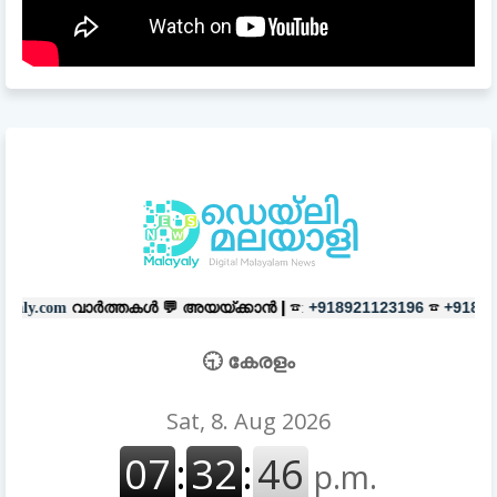
തകൾ 💬
അയയ്ക്കാൻ |
☎:
☎
പരസ്യങ
+918921123196
+918606657037
🕤 കേരളം