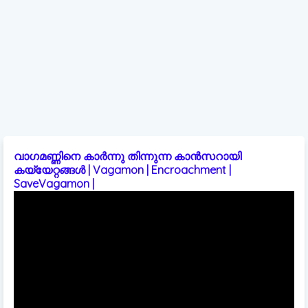
വാഗമണ്ണിനെ കാർന്നു തിന്നുന്ന കാൻസറായി
കയ്യേറ്റങ്ങൾ | Vagamon | Encroachment |
SaveVagamon |