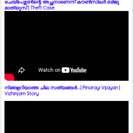
ചെയ്പേഴ്സൺന്റെ അച്ഛനാണെന്ന് കൗൺസിലർ ബിജു
മാത്യൂസ് | Theft Case
നിങ്ങളറിയാത്ത ചില സത്യങ്ങൾ....| Pinarayi Vijayan |
Vizhinjam Story