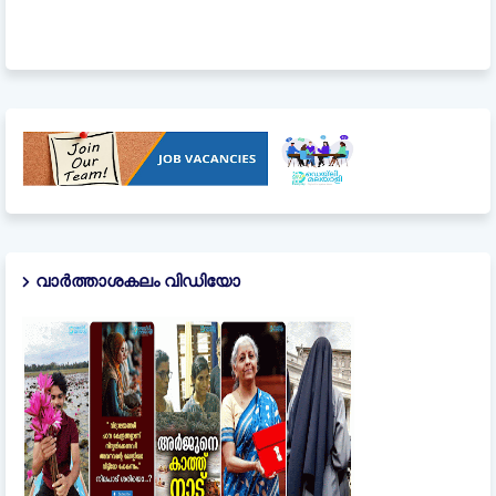
വാർത്താശകലം വിഡിയോ