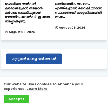
ശബരിമല ടെൻഡർ
ഔദ്യോഗിക വാഹനം
ക്രമക്കേടുകൾ തടയാൻ
എത്തിച്ചേരാൻ വൈകി,താമസ
കർശന നടപടിയുമായി
സ്ഥലത്തേക്ക് ഓട്ടോറിക്ഷയിൽ
ദേവസ്വം ബോർഡ്; ഇ-ലേലം
മടക്കം
നടപ്പാക്കുന്നു
August 08, 2026
August 08, 2026
കൂടുതൽ കേരള വാർത്തകൾ
BROCHURE DAILY MALAYALY 2024
Our website uses cookies to enhance your
experience.
Learn More
Accept !