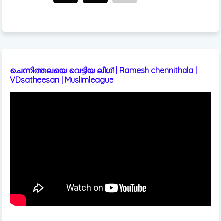
ചെന്നിത്തലയെ വെട്ടിയ ലീഗ്! | Ramesh chennithala |
VDsatheesan | Muslimleague