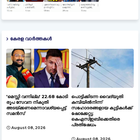
കേരള വാർത്തകൾ
'മെസ്സി വന്നില്ല' 22.68 കോടി
പൊട്ടിക്കിടന്ന വൈദ്യുതി
രൂപ സേവന നികുതി
കമ്പിയിൽനിന്ന്
അടയ്ക്കണമെന്നാവശ്യപ്പെട്ട്
സഹോദരങ്ങളായ കുട്ടികൾക്ക്
സമൻസ്
ഷോക്കേറ്റു;
കെഎസ്ഇബിക്കെതിരെ
പ്രതിഷേധം
August 08, 2026
August 08, 2026