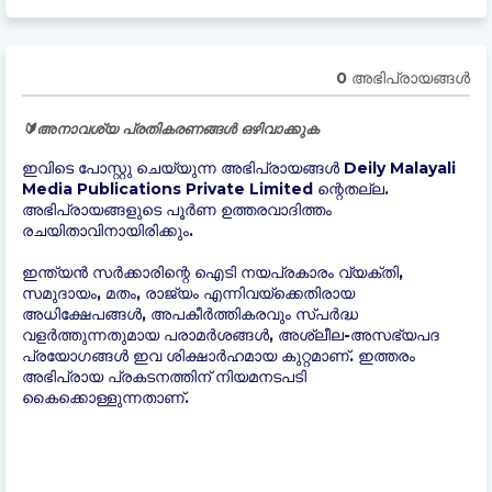
0 അഭിപ്രായങ്ങള്‍
🔰അനാവശ്യ പ്രതികരണങ്ങൾ ഒഴിവാക്കുക
ഇവിടെ പോസ്റ്റു ചെയ്യുന്ന അഭിപ്രായങ്ങൾ Deily Malayali
Media Publications Private Limited ന്റെതല്ല.
അഭിപ്രായങ്ങളുടെ പൂർണ ഉത്തരവാദിത്തം
രചയിതാവിനായിരിക്കും.
ഇന്ത്യന്‍ സർക്കാരിന്റെ ഐടി നയപ്രകാരം വ്യക്തി,
സമുദായം, മതം, രാജ്യം എന്നിവയ്ക്കെതിരായ
അധിക്ഷേപങ്ങൾ, അപകീർത്തികരവും സ്പർദ്ധ
വളർത്തുന്നതുമായ പരാമർശങ്ങൾ, അശ്ലീല-അസഭ്യപദ
പ്രയോഗങ്ങൾ ഇവ ശിക്ഷാർഹമായ കുറ്റമാണ്. ഇത്തരം
അഭിപ്രായ പ്രകടനത്തിന് നിയമനടപടി
കൈക്കൊള്ളുന്നതാണ്.