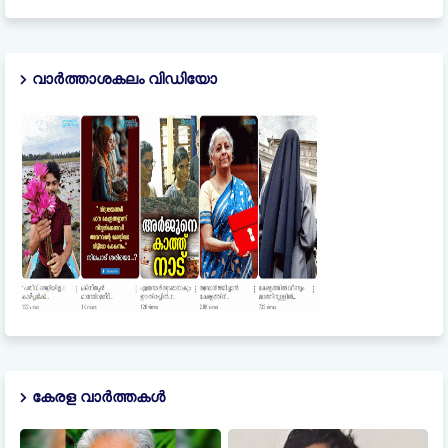
വാർത്താശകലം വിഡിയോ
കേരള വാർത്തകൾ