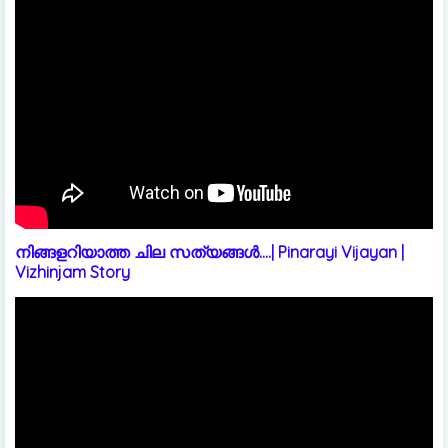
നിങ്ങളറിയാത്ത ചില സത്യങ്ങൾ....| Pinarayi Vijayan |
Vizhinjam Story