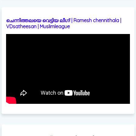
ചെന്നിത്തലയെ വെട്ടിയ ലീഗ്! | Ramesh chennithala |
VDsatheesan | Muslimleague