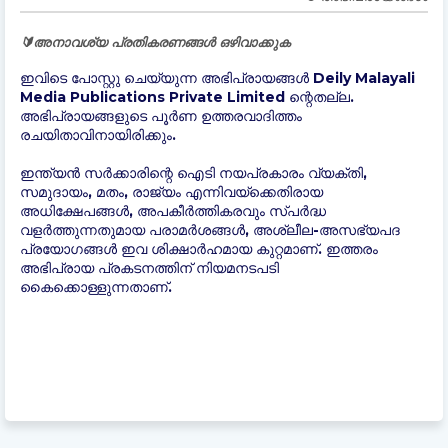
🔰അനാവശ്യ പ്രതികരണങ്ങൾ ഒഴിവാക്കുക
ഇവിടെ പോസ്റ്റു ചെയ്യുന്ന അഭിപ്രായങ്ങൾ Deily Malayali
Media Publications Private Limited ന്റെതല്ല.
അഭിപ്രായങ്ങളുടെ പൂർണ ഉത്തരവാദിത്തം
രചയിതാവിനായിരിക്കും.
ഇന്ത്യന്‍ സർക്കാരിന്റെ ഐടി നയപ്രകാരം വ്യക്തി,
സമുദായം, മതം, രാജ്യം എന്നിവയ്ക്കെതിരായ
അധിക്ഷേപങ്ങൾ, അപകീർത്തികരവും സ്പർദ്ധ
വളർത്തുന്നതുമായ പരാമർശങ്ങൾ, അശ്ലീല-അസഭ്യപദ
പ്രയോഗങ്ങൾ ഇവ ശിക്ഷാർഹമായ കുറ്റമാണ്. ഇത്തരം
അഭിപ്രായ പ്രകടനത്തിന് നിയമനടപടി
കൈക്കൊള്ളുന്നതാണ്.