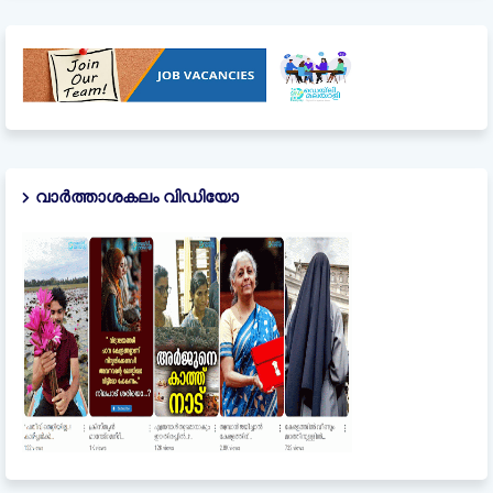
വാർത്താശകലം വിഡിയോ