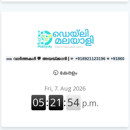
ൾ 💬
അയയ്ക്കാൻ |
☎:
☎
പരസ്യങ്ങ
+918921123196
+918606657037
🕤 കേരളം