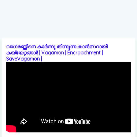
വാഗമണ്ണിനെ കാർന്നു തിന്നുന്ന കാൻസറായി
കയ്യേറ്റങ്ങൾ | Vagamon | Encroachment |
SaveVagamon |