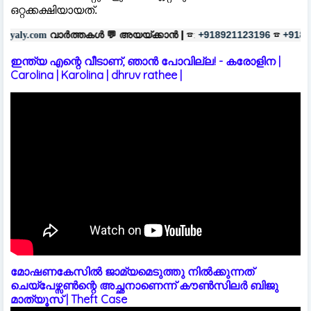
ഒറ്റക്കക്ഷിയായത്.
്തകൾ 💬
അയയ്ക്കാൻ |
☎:
☎
പരസ്യ
+918921123196
+918606657037
ഇന്ത്യ എന്റെ വീടാണ്, ഞാൻ പോവില്ല! - കരോളിന |
Carolina | Karolina | dhruv rathee |
മോഷണകേസിൽ ജാമ്യമെടുത്തു നിൽക്കുന്നത്
ചെയ്പേഴ്സൺന്റെ അച്ഛനാണെന്ന് കൗൺസിലർ ബിജു
മാത്യൂസ് | Theft Case