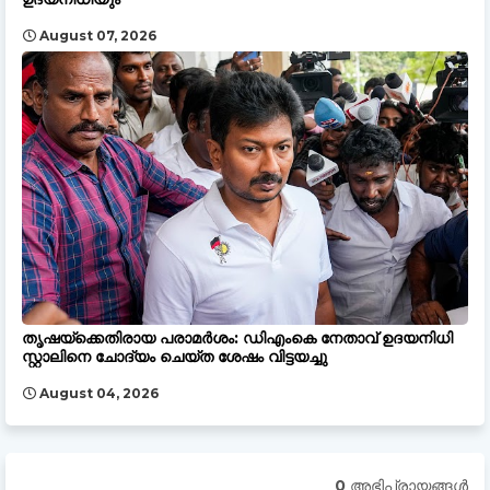
August 07, 2026
തൃഷയ്‌ക്കെതിരായ പരാമർശം: ഡിഎംകെ നേതാവ് ഉദയനിധി
സ്റ്റാലിനെ ചോദ്യം ചെയ്ത ശേഷം വിട്ടയച്ചു
August 04, 2026
0 അഭിപ്രായങ്ങള്‍