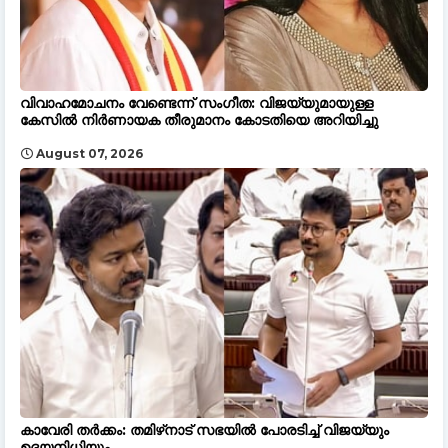
വിവാഹമോചനം വേണ്ടെന്ന് സംഗീത: വിജയ്‌യുമായുള്ള
കേസിൽ നിർണായക തീരുമാനം കോടതിയെ അറിയിച്ചു
August 07, 2026
കാവേരി തർക്കം: തമിഴ്‌നാട് സഭയിൽ പോരടിച്ച് വിജയ്‌യും
ഉദയനിധിയും