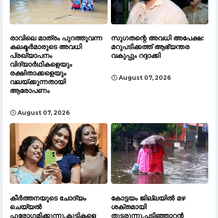
രാവിലെ മാത്രം പുറത്തുവന്ന
സുഗതന്റെ അവധി അപേക്ഷ:
കലക്ടർമാരുടെ അവധി
മറുപടിക്കത്ത് ആഭ്യന്തര
പ്രഖ്യാപനം
വകുപ്പും റദ്ദാക്കി
വിദ്യാർഥികളെയും
രക്ഷിതാക്കളെയും
August 07, 2026
വലയ്ക്കുന്നതായി
ആരോപണം
August 07, 2026
കീർത്തനയുടെ ചോദ്യം
കോട്ടയം ജില്ലയിൽ മഴ
ചെയ്യൽ
ശക്തമായി
പുരോഗമിക്കുന്നു,കുട്ടികളെ
തുടരുന്നു.പടിഞ്ഞാറൻ