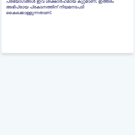
പ്രയോഗങ്ങൾ ഇവ ശിക്ഷാർഹമായ കുറ്റമാണ്. ഇത്തരം
അഭിപ്രായ പ്രകടനത്തിന് നിയമനടപടി
കൈക്കൊള്ളുന്നതാണ്.