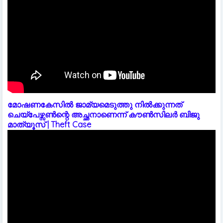
മോഷണകേസിൽ ജാമ്യമെടുത്തു നിൽക്കുന്നത്
ചെയ്പേഴ്സൺന്റെ അച്ഛനാണെന്ന് കൗൺസിലർ ബിജു
മാത്യൂസ് | Theft Case