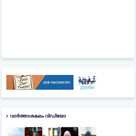
വാർത്താശകലം വിഡിയോ