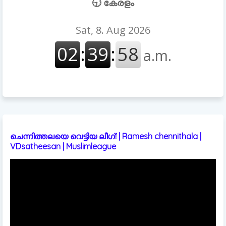
🕤 കേരളം
ചെന്നിത്തലയെ വെട്ടിയ ലീഗ്! | Ramesh chennithala |
VDsatheesan | Muslimleague