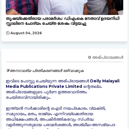
തൃഷയ്‌ക്കെതിരായ പരാമർശം: ഡിഎംകെ നേതാവ് ഉദയനിധി
സ്റ്റാലിനെ ചോദ്യം ചെയ്ത ശേഷം വിട്ടയച്ചു
August 04, 2026
0 അഭിപ്രായങ്ങള്‍
🔰അനാവശ്യ പ്രതികരണങ്ങൾ ഒഴിവാക്കുക
ഇവിടെ പോസ്റ്റു ചെയ്യുന്ന അഭിപ്രായങ്ങൾ Deily Malayali
Media Publications Private Limited ന്റെതല്ല.
അഭിപ്രായങ്ങളുടെ പൂർണ ഉത്തരവാദിത്തം
രചയിതാവിനായിരിക്കും.
ഇന്ത്യന്‍ സർക്കാരിന്റെ ഐടി നയപ്രകാരം വ്യക്തി,
സമുദായം, മതം, രാജ്യം എന്നിവയ്ക്കെതിരായ
അധിക്ഷേപങ്ങൾ, അപകീർത്തികരവും സ്പർദ്ധ
വളർത്തുന്നതുമായ പരാമർശങ്ങൾ, അശ്ലീല-അസഭ്യപദ