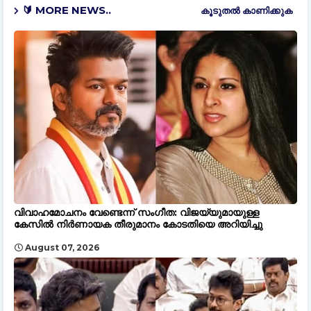
🔰 MORE NEWS..
കൂടുതൽ‍ കാണിക്കുക
വിവാഹമോചനം വേണ്ടെന്ന് സംഗീത: വിജയ്‌യുമായുള്ള
കേസിൽ നിർണായക തീരുമാനം കോടതിയെ അറിയിച്ചു
August 07, 2026