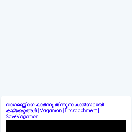
വാഗമണ്ണിനെ കാർന്നു തിന്നുന്ന കാൻസറായി
കയ്യേറ്റങ്ങൾ | Vagamon | Encroachment |
SaveVagamon |