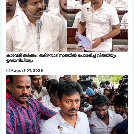
കാവേരി തർക്കം: തമിഴ്‌നാട് സഭയിൽ പോരടിച്ച് വിജയ്‌യും
ഉദയനിധിയും
August 07, 2026