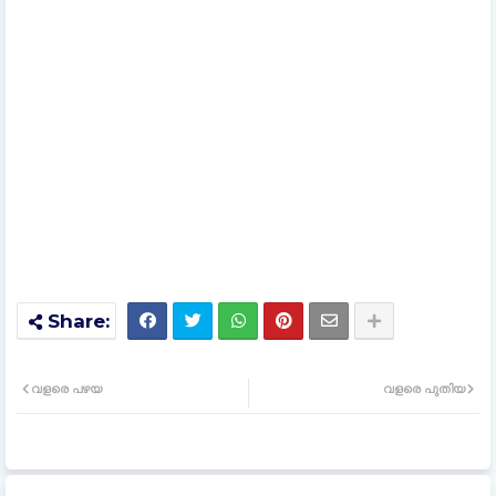
വളരെ പഴയ
വളരെ പുതിയ