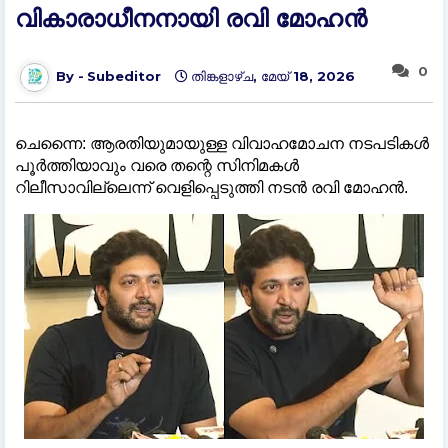
വികാരാധീനനായി രവി മോഹൻ
0
Subeditor
തിങ്കളാഴ്‌ച, മേയ് 18, 2026
ചെന്നൈ: ആരതിയുമായുള്ള വിവാഹമോചന നടപടികള്‍
പൂർത്തിയാവും വരെ തന്റെ സിനിമകള്‍
റിലീസാവില്ലെന്ന് വെളിപ്പെടുത്തി നടൻ രവി മോഹൻ.