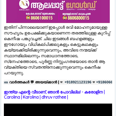
ഇതിന് പിന്നാലെയാണ് ഇപ്പോള്‍ രവി മോഹനുമായുള്ള
സൗഹൃദം ഉപേക്ഷിക്കുകയാണെന്ന തരത്തിലുള്ള കുറിപ്പ്
കെനീഷ പങ്കുവച്ചത്. ചില ഇടങ്ങള്‍ ബഹളങ്ങളും
ഈഗോയും വിധികല്പിക്കലുകളും കെട്ടുകഥകളും
കയ്യടക്കിയിരിക്കുന്നുവെന്നും, അവിടെ നന്മയ്ക്ക്
സ്ഥാനമില്ലെന്നും സമാധാനത്തോടെ,
സ്‌നേഹത്തോടെ, പൂർണ്ണ നിസ്സംഗതയോടെ താൻ ആ
വ്യക്തിയെ സ്വതന്ത്രനാക്കുന്നുവെന്നും കെനീഷ
പറയുന്നു.
 💬
അയയ്ക്കാൻ |
☎:
☎
പരസ്യങ്ങൾ
+918921123196
+918606657037
ഇന്ത്യ എന്റെ വീടാണ്, ഞാൻ പോവില്ല! - കരോളിന |
Carolina | Karolina | dhruv rathee |