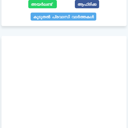
അയർലണ്ട്
ആഫ്രിക്ക
കൂടുതൽ പ്രവാസി വാർത്തകൾ