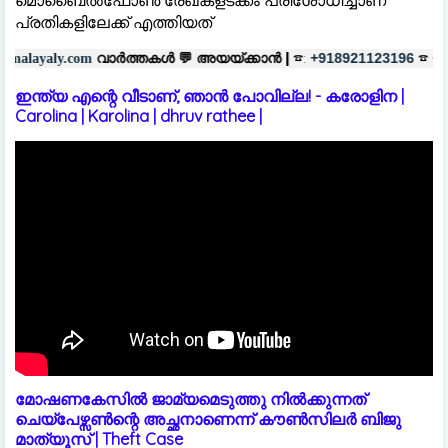
മൊബൈല്‍ഫോണ്‍ രേഖകളടക്കം പരിശോധിച്ചാണ്
പ്രതികളിലേക്ക് എത്തിയത്
ാർത്തകൾ 💬
അയയ്ക്കാൻ |
☎:
☎
പ
+918921123196
+918606657037
ഇന്ത്യ എന്റെ വീടാണ്, ഞാൻ പോവില്ല! - കരോളിന |
Carolina | Karolina | dhruv rathee |
മോഷണകേസിൽ ജാമ്യമെടുത്തു നിൽക്കുന്നത്
ചെയ്പേഴ്സൺന്റെ അച്ഛനാണെന്ന് കൗൺസിലർ ബിജു
മാത്യൂസ് | Theft Case