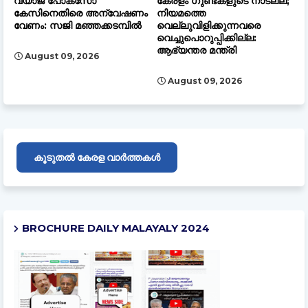
വ്യാജ പോക്സോ
കേരളം ഗുണ്ടകളുടെ നാടല്ല;
കേസിനെതിരെ അന്വേഷണം
നിയമത്തെ
വേണം: സജി മഞ്ഞക്കടമ്പിൽ
വെല്ലുവിളിക്കുന്നവരെ
വെച്ചുപൊറുപ്പിക്കില്ല:
ആഭ്യന്തര മന്ത്രി
August 09, 2026
August 09, 2026
കൂടുതൽ കേരള വാർത്തകൾ
BROCHURE DAILY MALAYALY 2024