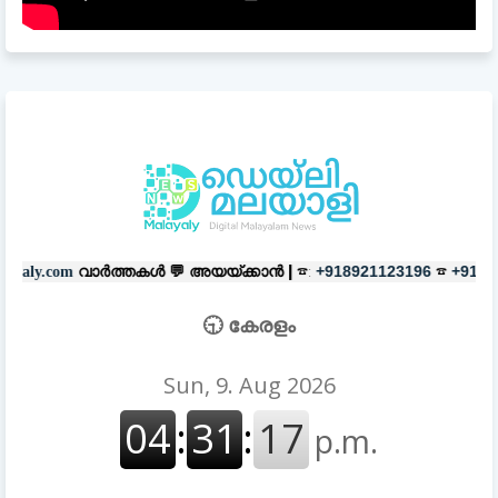
്തകൾ 💬
അയയ്ക്കാൻ |
☎:
☎
പരസ്
+918921123196
+918606657037
🕤 കേരളം