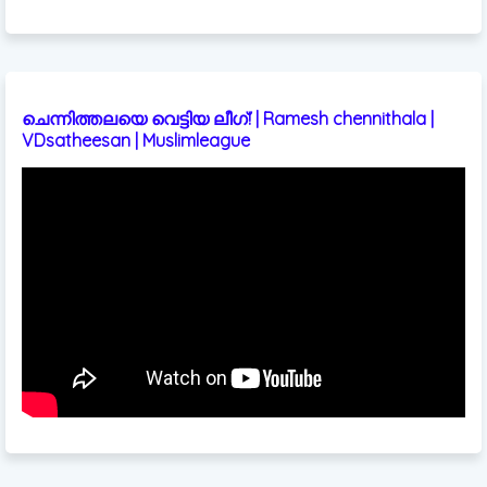
ചെന്നിത്തലയെ വെട്ടിയ ലീഗ്! | Ramesh chennithala |
VDsatheesan | Muslimleague