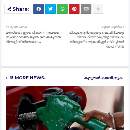
വളരെ പഴയ
വളരെ പുതിയ
മത്സ്യങ്ങളുടെ പ്രജനനസമയം:
പി.എം.ആര്‍ഷോയും കെ.വിദ്യയും
സംസ്ഥാനത്ത് ജൂണ്‍ ഒമ്പത് മുതല്‍
വിവാഹിതരാകുന്നു; വിവാഹം
ട്രോളിങ് നിരോധനം,
തിങ്കളാഴ്ച തൃക്കരിപ്പൂര്‍ റജിസ്ട്രാര്‍
ഓഫിസില്‍
🔰 MORE NEWS..
കൂടുതൽ‍ കാണിക്കുക