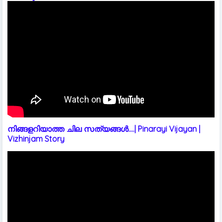
നിങ്ങളറിയാത്ത ചില സത്യങ്ങൾ....| Pinarayi Vijayan |
Vizhinjam Story