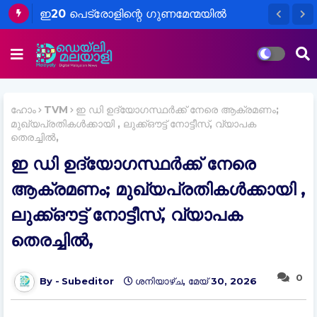
ഇ20 പെട്രോളിന്റെ ഗുണമേന്മയിൽ
ആശങ്ക വേണ്ടെന്ന് എണ്ണക്കമ്പനികൾ;
ചട്ടങ്ങൾ പാലിക്കുന്നുണ്ടെന്ന് വ്യക്തമാക്കി
സംയുക്ത പ്രസ്താവന
ഹോം
TVM
ഇ ഡി ഉദ്യോഗസ്ഥര്‍ക്ക് നേരെ ആക്രമണം;
മുഖ്യപ്രതികള്‍ക്കായി , ലുക്ക്ഔട്ട് നോട്ടീസ്, വ്യാപക
തെരച്ചിൽ,
ഇ ഡി ഉദ്യോഗസ്ഥര്‍ക്ക് നേരെ
ആക്രമണം; മുഖ്യപ്രതികള്‍ക്കായി ,
ലുക്ക്ഔട്ട് നോട്ടീസ്, വ്യാപക
തെരച്ചിൽ,
0
Subeditor
ശനിയാഴ്‌ച, മേയ് 30, 2026