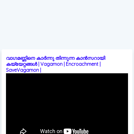
വാഗമണ്ണിനെ കാർന്നു തിന്നുന്ന കാൻസറായി
കയ്യേറ്റങ്ങൾ | Vagamon | Encroachment |
SaveVagamon |