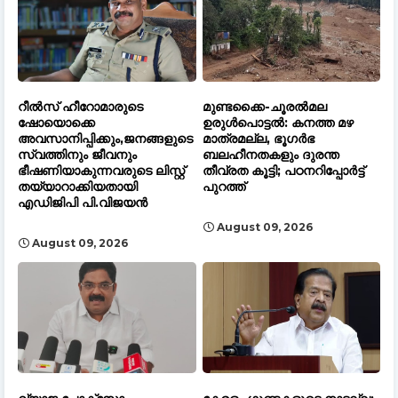
റീൽസ് ഹീറോമാരുടെ
മുണ്ടക്കൈ-ചൂരൽമല
ഷോയൊക്കെ
ഉരുൾപൊട്ടൽ: കനത്ത മഴ
അവസാനിപ്പിക്കും,ജനങ്ങളുടെ
മാത്രമല്ല, ഭൂഗർഭ
സ്വത്തിനും ജീവനും
ബലഹീനതകളും ദുരന്ത
ഭീഷണിയാകുന്നവരുടെ ലിസ്റ്റ്
തീവ്രത കൂട്ടി; പഠനറിപ്പോർട്ട്
തയ്യാറാക്കിയതായി
പുറത്ത്
എഡിജിപി പി.വിജയൻ
August 09, 2026
August 09, 2026