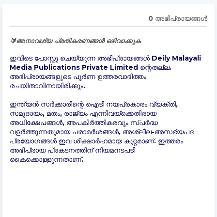
0 അഭിപ്രായങ്ങള്‍
🔰അനാവശ്യ പ്രതികരണങ്ങൾ ഒഴിവാക്കുക
ഇവിടെ പോസ്റ്റു ചെയ്യുന്ന അഭിപ്രായങ്ങൾ Deily Malayali
Media Publications Private Limited ന്റെതല്ല.
അഭിപ്രായങ്ങളുടെ പൂർണ ഉത്തരവാദിത്തം
രചയിതാവിനായിരിക്കും.
ഇന്ത്യന്‍ സർക്കാരിന്റെ ഐടി നയപ്രകാരം വ്യക്തി,
സമുദായം, മതം, രാജ്യം എന്നിവയ്ക്കെതിരായ
അധിക്ഷേപങ്ങൾ, അപകീർത്തികരവും സ്പർദ്ധ
വളർത്തുന്നതുമായ പരാമർശങ്ങൾ, അശ്ലീല-അസഭ്യപദ
പ്രയോഗങ്ങൾ ഇവ ശിക്ഷാർഹമായ കുറ്റമാണ്. ഇത്തരം
അഭിപ്രായ പ്രകടനത്തിന് നിയമനടപടി
കൈക്കൊള്ളുന്നതാണ്.