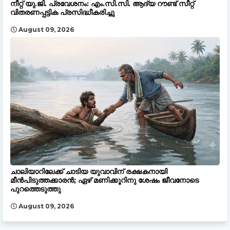
നീറ്റ് യു.ജി. പ്രവേശനം: എം.സി.സി. ആദ്യ റൗണ്ട് സീറ്റ്
വിതരണപ്പട്ടിക പ്രസിദ്ധീകരിച്ചു
August 09, 2026
ചാലിയാറിലേക്ക് ചാടിയ യുവാവിന് രക്ഷകനായി
മീൻപിടുത്തക്കാരൻ; ഏഴ് മണിക്കൂറിനു ശേഷം ജീവനോടെ
പുറത്തെടുത്തു
August 09, 2026