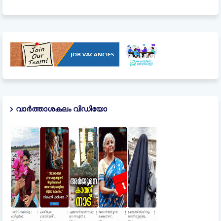
വാർത്താശകലം വിഡിയോ