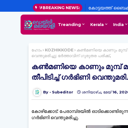
🔰BREAKING NEWS:
കോട്ടയത്ത് ബൈക
കൂട്ടിയിടിച്ചുണ്ട
Treanding
Kerala
India
ദാരുണാന്ത്യം
ഹോം
KOZHIKKODE
കൺമണിയെ കാണും മുമ്പ് മടക്
വെന്തുമരിച്ചു; ഭര്‍ത്താവിന് ഗുരുതര പരിക്ക്,
കൺമണിയെ കാണും മുമ്പ് മടക്
തീപിടിച്ച്‌ ഗര്‍ഭിണി വെന്തുമരി
Subeditor
ശനിയാഴ്‌ച, മേയ് 16, 202
കോഴിക്കോട്: പേരാമ്പ്രയില്‍ ഓടിക്കൊണ്ടിരുന്
ഗര്‍ഭിണി വെന്തുമരിച്ചു.