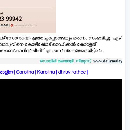
ക് സോനയെ എത്തിച്ചപ്പോഴേക്കും മരണം സംഭവിച്ചു. ഏഴ്
ലാലുവിനെ കോഴിക്കോട് മെഡിക്കല്‍ കോളേജ്
 കാറിന് തീപിടിച്ചതെന്ന് വ്യക്തമായിട്ടില്ല.
ഡെയ്‌ലി മലയാളി ന്യൂസ്,
വാർത്തക
www.dailymalayaly.com
 | Carolina | Karolina | dhruv rathee |