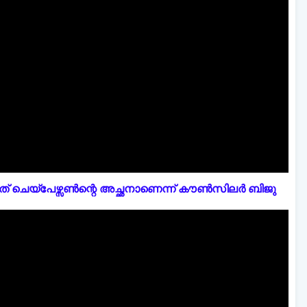
് ചെയ്പേഴ്സൺന്റെ അച്ഛനാണെന്ന് കൗൺസിലർ ബിജു