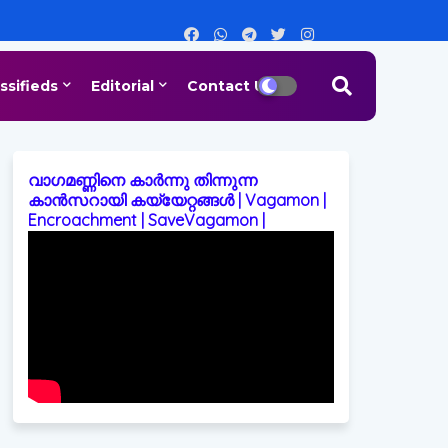
ssifieds
Editorial
Contact Us
വാഗമണ്ണിനെ കാർന്നു തിന്നുന്ന
കാൻസറായി കയ്യേറ്റങ്ങൾ | Vagamon |
Encroachment | SaveVagamon |