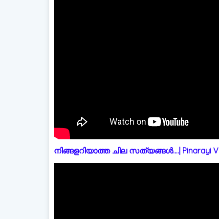
നിങ്ങളറിയാത്ത ചില സത്യങ്ങൾ....| Pinarayi Vi