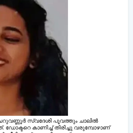
ലി മലയാളി ന്യൂസ്,
വാർത്തകൾ 💬
അയയ്ക്
www.dailymalayaly.com
 ചെറുവണ്ണൂർ സ്വദേശി പൂവത്തും ചാലില്‍
 ഡോക്ടറെ കാണിച്ച്‌ തിരിച്ചു വരുമ്പോഴാണ്