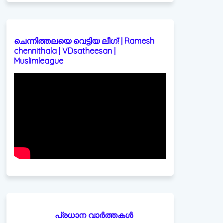
ചെന്നിത്തലയെ വെട്ടിയ ലീഗ്! | Ramesh
chennithala | VDsatheesan |
Muslimleague
പ്രധാന വാർത്തകൾ