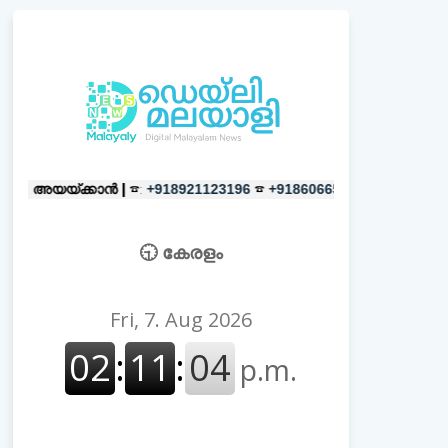
കാൻ |
☎:
☎
പരസ്യങ്ങൾക്ക്
|
☎:
+918921123196
+918606657037
+9
🕤 കേരളം