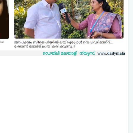
ഡെയ്‌ലി മലയാളി ന്യൂസ്,
വാർത്ത
www.dailymalayaly.com