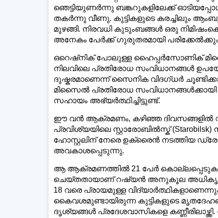
ഞെട്ടിയുണർന്നു ബങ്കറുകളിലേക്ക് ഓടിയപ്പോ
തകർന്നു വീണു. കുട്ടികളുടെ കരച്ചിലും
മുഴങ്ങി. നിരവധി കുടുംബങ്ങൾ ഒരു നിമിഷംക
അനേകം പേർക്ക് ഗുരുതരമായി പരിക്കേൽക്കു
ഒറെഷ്നിക് പോലുള്ള ഹൈപ്പർസോണിക് മിസൈ
നിലവിലെ പ്രതിരോധ സംവിധാനങ്ങൾ ഉപയോഗിച
ദുഷ്കരമാണെന്ന് സൈനിക വിദഗ്ധർ ചൂണ്ടി
മിസൈൽ പ്രതിരോധ സംവിധാനങ്ങൾക്കായി ഉ
സഹായം അഭ്യർത്ഥിച്ചിട്ടുണ്ട്.
ഈ വൻ ആക്രമണം, കഴിഞ്ഞ ദിവസങ്ങളിൽ റഷ്
പ്രവിശ്യയിലെ സ്റ്റാരോബിൽസ്ക് (Starobil
ഹോസ്റ്റലിന് നേരെ ഉക്രൈൻ നടത്തിയ ഡ്ര
അവകാശപ്പെടുന്നു.
ആ ആക്രമണത്തിൽ 21 പേർ കൊല്ലപ്പെടുകയും
ചെയ്തതായാണ് റഷ്യൻ അനുകൂല അധികൃതർ വ്
18 വരെ പ്രായമുള്ള വിദ്യാർത്ഥികളാണെന്നും
കൈവശമുണ്ടായിരുന്ന കുട്ടികളുടെ മൃതദേഹങ്
ദൃശ്യങ്ങൾ പ്രദേശവാസികളെ കണ്ണീരിലാഴ്ത്തി