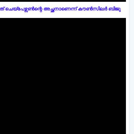
് ചെയ്പേഴ്സൺന്റെ അച്ഛനാണെന്ന് കൗൺസിലർ ബിജു