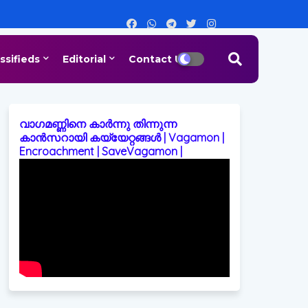
ssifieds
Editorial
Contact Us
വാഗമണ്ണിനെ കാർന്നു തിന്നുന്ന
കാൻസറായി കയ്യേറ്റങ്ങൾ | Vagamon |
Encroachment | SaveVagamon |