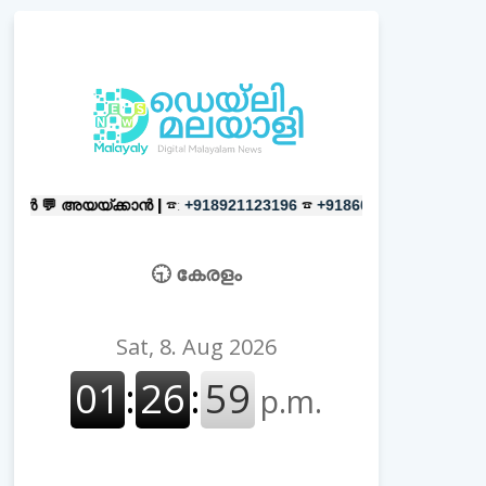
്ക്കാൻ |
☎:
☎
പരസ്യങ്ങൾക്ക്
|
☎:
+918921123196
+918606657037
🕤 കേരളം