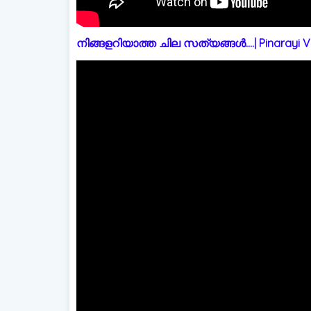
നിങ്ങളറിയാത്ത ചില സത്യങ്ങൾ....| Pinarayi Vi