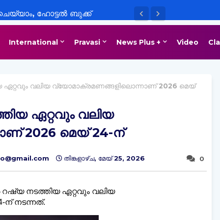
യ്യാം, ഹോട്ടൽ ബുക്ക്
ളുപ്പമാക്കാൻ പുതിയ
International
Pravasi
News Plus +
Video
Cla
ൂഗിൾ മാപ്‌സ്
ഏറ്റവും വലിയ വ്യോമാക്രമണങ്ങളിലൊന്നാണ് 2026 മെയ്
തിയ ഏറ്റവും വലിയ
ണ് 2026 മെയ് 24-ന്
nfo@gmail.com
തിങ്കളാഴ്‌ച, മേയ് 25, 2026
0
 റഷ്യ നടത്തിയ ഏറ്റവും വലിയ
ന് നടന്നത്.