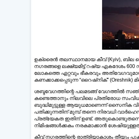
ഡെ
ഉക്രൈൻ തലസ്ഥാനമായ കീവ് (Kyiv), ബില സെ
നഗരങ്ങളെ ലക്ഷ്യമിട്ട് റഷ്യ ഏകദേശം 60
ലോകത്തെ ഏറ്റവും ഭീകരവും അതിവേഗവുമ
കണക്കാക്കപ്പെടുന്ന “ഒറെഷ്നിക്” (Oreshnik) മ
ശബ്ദവേഗത്തിന്റെ പലമടങ്ങ് വേഗത്തിൽ സഞ്
കണ്ടെത്താനും നിലവിലെ പ്രതിരോധ സംവിധ
ബുദ്ധിമുട്ടുള്ള ആയുധമാണെന്ന് സൈനിക വി
പതിക്കുന്നതിന് മുമ്പ് തന്നെ നിരവധി വാർഹെഡു
പ്രത്യേകത ഇതിന് ഉണ്ട്. അതുകൊണ്ടുതന്
നിമിഷങ്ങൾക്കകം നരകമാക്കാൻ ശേഷിയുള്ളത
കീവ് നഗരത്തിന്റെ രാത്രിയാകാശം തീയും പു