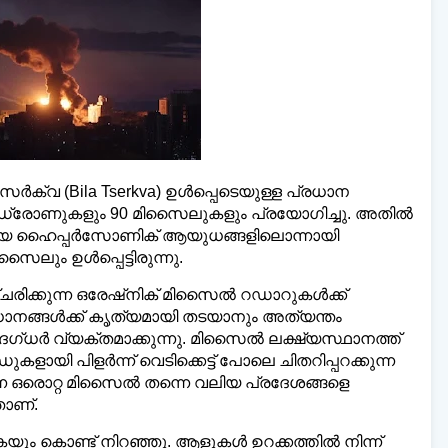
യ്‌ലി മലയാളി ന്യൂസ്,
വാർത്തകൾ 💬
അയയ
www.dailymalayaly.com
ർക്വ (Bila Tserkva) ഉൾപ്പെടെയുള്ള പ്രധാന
0 ഡ്രോണുകളും 90 മിസൈലുകളും പ്രയോഗിച്ചു. അതിൽ
ായ ഹൈപ്പർസോണിക് ആയുധങ്ങളിലൊന്നായി
ിസൈലും ഉൾപ്പെട്ടിരുന്നു.
ചരിക്കുന്ന ഒരേഷ്നിക് മിസൈൽ റഡാറുകൾക്ക്
ാനങ്ങൾക്ക് കൃത്യമായി തടയാനും അത്യന്തം
ദഗ്ധർ വ്യക്തമാക്കുന്നു. മിസൈൽ ലക്ഷ്യസ്ഥാനത്ത്
കളായി പിളർന്ന് വെടിക്കെട്ട് പോലെ ചിതറിപ്പറക്കുന്ന
നെ ഒരൊറ്റ മിസൈൽ തന്നെ വലിയ പ്രദേശങ്ങളെ
ാണ്.
കയും കൊണ്ട് നിറഞ്ഞു. ആളുകൾ ഉറക്കത്തിൽ നിന്ന്