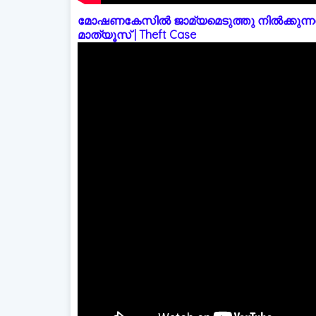
മോഷണകേസിൽ ജാമ്യമെടുത്തു നിൽക്കുന്നത
മാത്യൂസ് | Theft Case