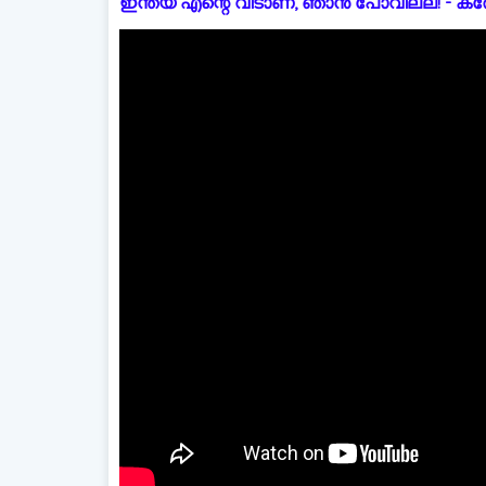
ഇന്ത്യ എന്റെ വീടാണ്, ഞാൻ പോവില്ല! - കരോളിന