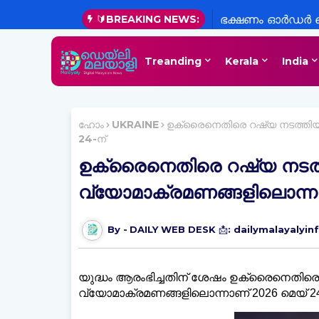
🔰BREAKING NEWS:
ഭക്ഷണം ഓർഡർ ചെ
ചെയ്യാം;യാത്ര എ
Treanding
Kerala
India
ഫീച്ചറുകളുമായി ഗ
ഹോം
UKRAINE
ഉക്രൈനെതിരെ റഷ്യ നടത്തിയ 
24-ന്
ഉക്രൈനെതിരെ റഷ്യ നടത്
വ്യോമാക്രമണങ്ങളിലൊന്നാ
DAILY WEB DESK 📩: dailymalayalyi
യുദ്ധം ആരംഭിച്ചതിന് ശേഷം ഉക്രൈനെതിരെ
വ്യോമാക്രമണങ്ങളിലൊന്നാണ് 2026 മെയ് 24-