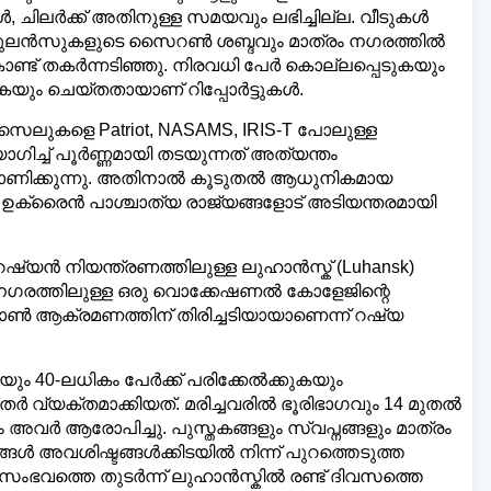
ൾ, ചിലർക്ക് അതിനുള്ള സമയവും ലഭിച്ചില്ല. വീടുകൾ
 ആംബുലൻസുകളുടെ സൈറൺ ശബ്ദവും മാത്രം നഗരത്തിൽ
ൊണ്ട് തകർന്നടിഞ്ഞു. നിരവധി പേർ കൊല്ലപ്പെടുകയും
കയും ചെയ്തതായാണ് റിപ്പോർട്ടുകൾ.
ലുകളെ Patriot, NASAMS, IRIS-T പോലുള്ള
്ച് പൂർണ്ണമായി തടയുന്നത് അത്യന്തം
ക്കാണിക്കുന്നു. അതിനാൽ കൂടുതൽ ആധുനികമായ
ക്രൈൻ പാശ്ചാത്യ രാജ്യങ്ങളോട് അടിയന്തരമായി
യൻ നിയന്ത്രണത്തിലുള്ള ലുഹാൻസ്ക് (Luhansk)
sk) നഗരത്തിലുള്ള ഒരു വൊക്കേഷണൽ കോളേജിന്റെ
ോൺ ആക്രമണത്തിന് തിരിച്ചടിയായാണെന്ന് റഷ്യ
 40-ലധികം പേർക്ക് പരിക്കേൽക്കുകയും
യക്തമാക്കിയത്. മരിച്ചവരിൽ ഭൂരിഭാഗവും 14 മുതൽ
 അവർ ആരോപിച്ചു. പുസ്തകങ്ങളും സ്വപ്നങ്ങളും മാത്രം
ങൾ അവശിഷ്ടങ്ങൾക്കിടയിൽ നിന്ന് പുറത്തെടുത്ത
. സംഭവത്തെ തുടർന്ന് ലുഹാൻസ്കിൽ രണ്ട് ദിവസത്തെ