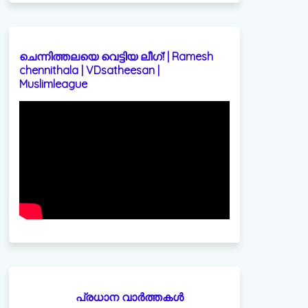
ചെന്നിത്തലയെ വെട്ടിയ ലീഗ്! | Ramesh
chennithala | VDsatheesan |
Muslimleague
പ്രധാന വാർത്തകൾ