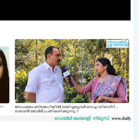
ഡെയ്‌ലി മലയാളി ന്യൂസ്,
വാ
www.dailymalayaly.com