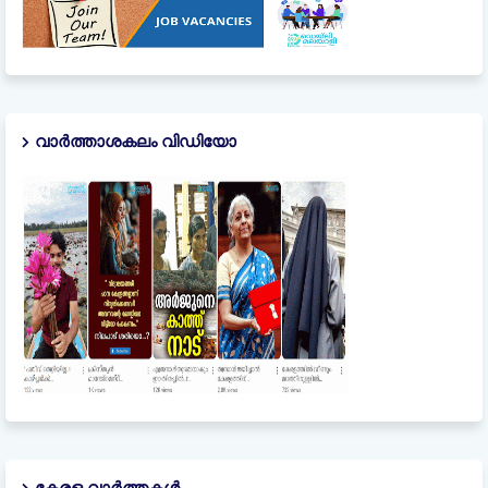
വാർത്താശകലം വിഡിയോ
കേരള വാർത്തകൾ