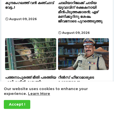
കുന്ദമംഗലത്ത് വൻ കഞ്ചാവ്‌
ചാലിയാറിലേക്ക് ചാടിയ
വേട്ട..!
യുവാവിന് രക്ഷകനായി
മീൻപിടുത്തക്കാരൻ; ഏഴ്
മണിക്കൂറിനു ശേഷം
August 09, 2026
ജീവനോടെ പുറത്തെടുത്തു
August 09, 2026
പത്തനാപുരത്ത് ഭീതി പരത്തിയ
റീൽസ് ഹീറോമാരുടെ
പുലി കൂട്ടിൽ കുടുങ്ങി;
ഷോയൊക്കെ
ആശ്വാസത്തിൽ നാട്ടുകാർ
അവസാനിപ്പിക്കും,ജനങ്ങളുടെ
Our website uses cookies to enhance your
സ്വത്തിനും ജീവനും
experience.
Learn More
ഭീഷണിയാകുന്നവരുടെ ലിസ്റ്റ്
August 09, 2026
തയ്യാറാക്കിയതായി
Accept !
എഡിജിപി പി.വിജയൻ