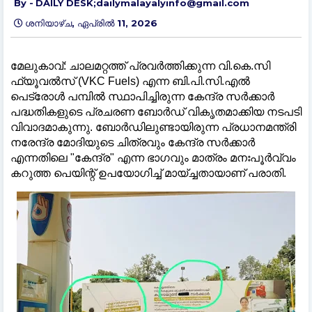
DAILY DESK;dailymalayalyinfo@gmail.com
ശനിയാഴ്‌ച, ഏപ്രിൽ 11, 2026
മേലുകാവ്: ചാലമറ്റത്ത് പ്രവർത്തിക്കുന്ന വി.കെ.സി
ഫ്യൂവൽസ് (VKC Fuels) എന്ന ബി.പി.സി.എൽ
പെട്രോൾ പമ്പിൽ സ്ഥാപിച്ചിരുന്ന കേന്ദ്ര സർക്കാർ
പദ്ധതികളുടെ പ്രചരണ ബോർഡ് വികൃതമാക്കിയ നടപടി
വിവാദമാകുന്നു. ബോർഡിലുണ്ടായിരുന്ന പ്രധാനമന്ത്രി
നരേന്ദ്ര മോദിയുടെ ചിത്രവും കേന്ദ്ര സർക്കാർ
എന്നതിലെ "കേന്ദ്ര" എന്ന ഭാഗവും മാത്രം മനഃപൂർവ്വം
കറുത്ത പെയിന്റ് ഉപയോഗിച്ച് മായ്ച്ചതായാണ് പരാതി.