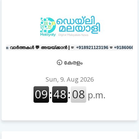
💬
അയയ്ക്കാൻ |
☎:
☎
പരസ്യങ്ങൾക
+918921123196
+918606657037
🕤 കേരളം