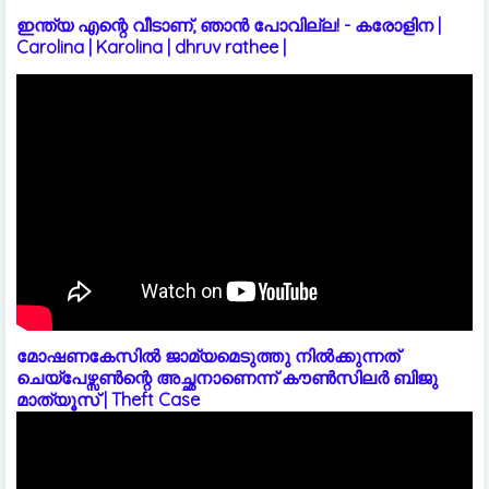
ഇന്ത്യ എന്റെ വീടാണ്, ഞാൻ പോവില്ല! - കരോളിന |
Carolina | Karolina | dhruv rathee |
മോഷണകേസിൽ ജാമ്യമെടുത്തു നിൽക്കുന്നത്
ചെയ്പേഴ്സൺന്റെ അച്ഛനാണെന്ന് കൗൺസിലർ ബിജു
മാത്യൂസ് | Theft Case