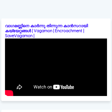
വാഗമണ്ണിനെ കാർന്നു തിന്നുന്ന കാൻസറായി
കയ്യേറ്റങ്ങൾ | Vagamon | Encroachment |
SaveVagamon |