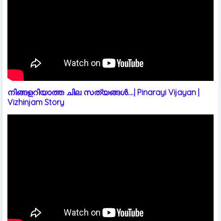
നിങ്ങളറിയാത്ത ചില സത്യങ്ങൾ....| Pinarayi Vijayan |
Vizhinjam Story