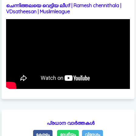
ചെന്നിത്തലയെ വെട്ടിയ ലീഗ്! | Ramesh chennithala |
VDsatheesan | Muslimleague
പ്രധാന വാർത്തകൾ
കേരളം
ദേശീയം
വിദേശം