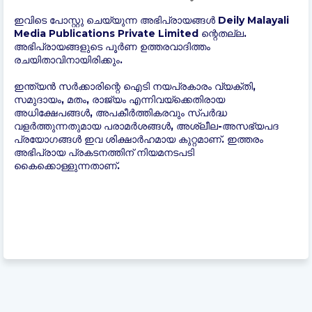
ഇവിടെ പോസ്റ്റു ചെയ്യുന്ന അഭിപ്രായങ്ങൾ Deily Malayali
Media Publications Private Limited ന്റെതല്ല.
അഭിപ്രായങ്ങളുടെ പൂർണ ഉത്തരവാദിത്തം
രചയിതാവിനായിരിക്കും.
ഇന്ത്യന്‍ സർക്കാരിന്റെ ഐടി നയപ്രകാരം വ്യക്തി,
സമുദായം, മതം, രാജ്യം എന്നിവയ്ക്കെതിരായ
അധിക്ഷേപങ്ങൾ, അപകീർത്തികരവും സ്പർദ്ധ
വളർത്തുന്നതുമായ പരാമർശങ്ങൾ, അശ്ലീല-അസഭ്യപദ
പ്രയോഗങ്ങൾ ഇവ ശിക്ഷാർഹമായ കുറ്റമാണ്. ഇത്തരം
അഭിപ്രായ പ്രകടനത്തിന് നിയമനടപടി
കൈക്കൊള്ളുന്നതാണ്.