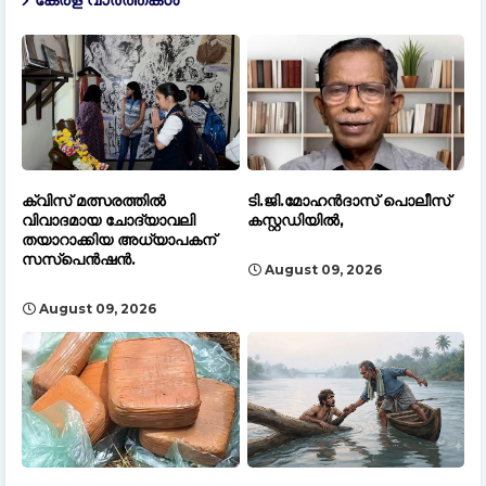
ക്വിസ് മത്സരത്തിൽ
ടി.ജി.മോഹൻദാസ് പൊലീസ്
വിവാദമായ ചോദ്യാവലി
കസ്റ്റഡിയിൽ,
തയാറാക്കിയ അധ്യാപകന്
സസ്പെൻഷൻ.
August 09, 2026
August 09, 2026