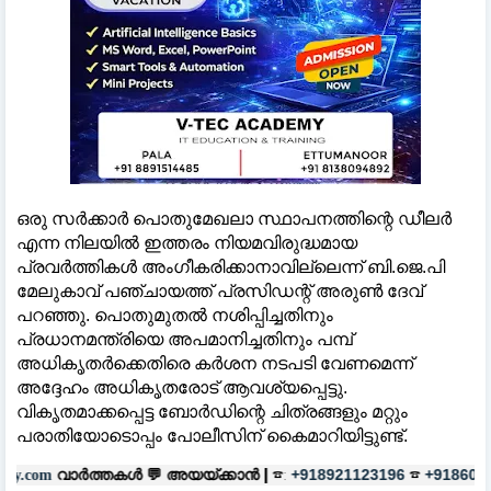
ഒരു സർക്കാർ പൊതുമേഖലാ സ്ഥാപനത്തിന്റെ ഡീലർ
എന്ന നിലയിൽ ഇത്തരം നിയമവിരുദ്ധമായ
പ്രവർത്തികൾ അംഗീകരിക്കാനാവില്ലെന്ന് ബി.ജെ.പി
മേലുകാവ് പഞ്ചായത്ത് പ്രസിഡന്റ് അരുൺ ദേവ്
പറഞ്ഞു. പൊതുമുതൽ നശിപ്പിച്ചതിനും
പ്രധാനമന്ത്രിയെ അപമാനിച്ചതിനും പമ്പ്
അധികൃതർക്കെതിരെ കർശന നടപടി വേണമെന്ന്
അദ്ദേഹം അധികൃതരോട് ആവശ്യപ്പെട്ടു.
വികൃതമാക്കപ്പെട്ട ബോർഡിന്റെ ചിത്രങ്ങളും മറ്റും
പരാതിയോടൊപ്പം പോലീസിന് കൈമാറിയിട്ടുണ്ട്.
ൾ 💬
അയയ്ക്കാൻ |
☎:
☎
പരസ്യങ്ങ
+918921123196
+918606657037