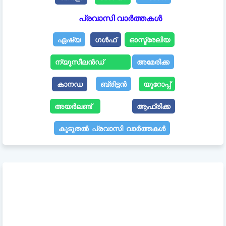
പ്രവാസി വാർത്തകൾ
ഏഷ്യ
ഗൾഫ്
ഓസ്ട്രേലിയ
ന്യൂസീലൻഡ്
അമേരിക്ക
കാനഡ
ബ്രിട്ടൻ
യൂറോപ്പ്
അയർലണ്ട്
ആഫ്രിക്ക
കൂടുതൽ പ്രവാസി വാർത്തകൾ