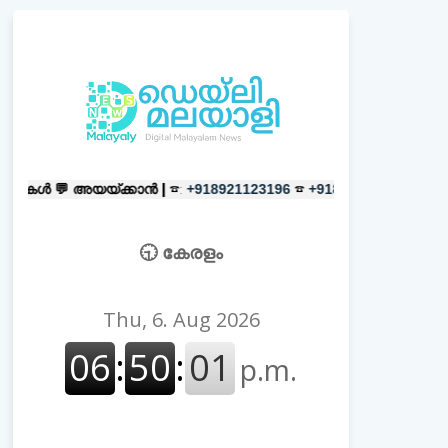
യ്ക്കാൻ |
☎:
☎
പരസ്യങ്ങൾക്ക്
|
+918921123196
+918606657037
🕤 കേരളം