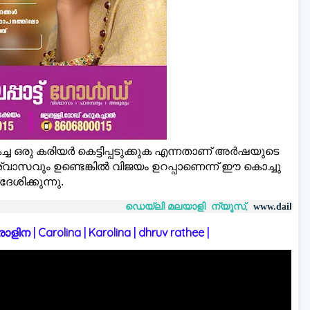
്ച ഒരു കരിയർ കെട്ടിപ്പടുക്കുക എന്നതാണ് അർഷയുടെ
വാസവും ഉണ്ടെങ്കില്‍ വിജയം ഉറപ്പാണെന്ന് ഈ കൊച്ചു
ശിക്കുന്നു.
ഡെയ്‌ലി മലയാളി ന്യൂസ്,
വാ
www.dailymalayaly.com
 | Carolina | Karolina | dhruv rathee |