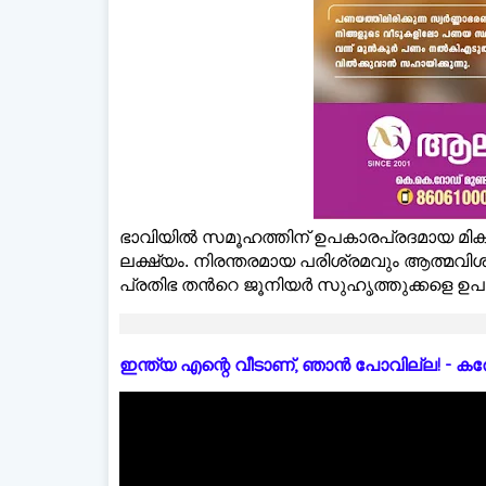
ഭാവിയില്‍ സമൂഹത്തിന് ഉപകാരപ്രദമായ മികച
ലക്ഷ്യം. നിരന്തരമായ പരിശ്രമവും ആത്മവിശ്
പ്രതിഭ തന്‍റെ ജൂനിയർ സുഹൃത്തുക്കളെ ഉപദേ
ഇന്ത്യ എന്റെ വീടാണ്, ഞാൻ പോവില്ല! - കരോളിന