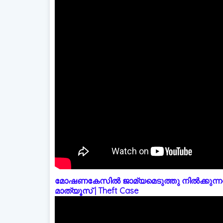
മോഷണകേസിൽ ജാമ്യമെടുത്തു നിൽക്കുന്നത
മാത്യൂസ് | Theft Case