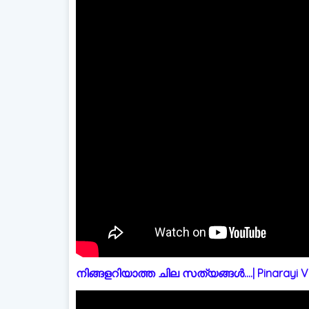
നിങ്ങളറിയാത്ത ചില സത്യങ്ങൾ....| Pinarayi Vi