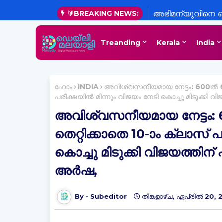
🔰BREAKING NEWS:
അഭിമന്യുവിനെ 
പ്രതികൾ കോടതി
Treanding
Kerala
India
അതൃപ്തി
ഹോം
INDIA
അവിശ്വസനീയമായ നേട്ടം: 600ല്‍ 60
പരീക്ഷയില്‍ മിന്നും വിജയം നേടി കൊച്ചു മിടുക്കി വ
അവിശ്വസനീയമായ നേട്ടം: 6
തെറ്റിക്കാതെ 10-ാം ക്ലാസ് പ
കൊച്ചു മിടുക്കി വിജയത്തിന് പ
അർഷ,
Subeditor
തിങ്കളാഴ്‌ച, ഏപ്രിൽ 20,