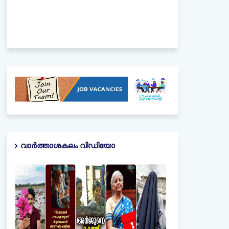
വാർത്താശകലം വിഡിയോ