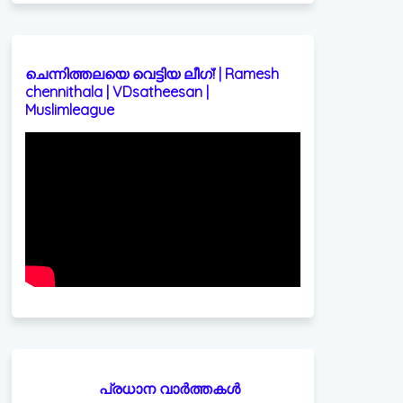
ചെന്നിത്തലയെ വെട്ടിയ ലീഗ്! | Ramesh
chennithala | VDsatheesan |
Muslimleague
പ്രധാന വാർത്തകൾ