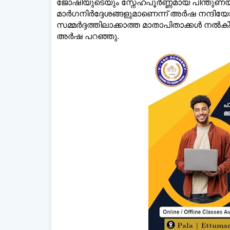
ജോഷിയുടെയും സ്നേഹപൂർണ്ണമായ പിന്തു
മാർഗനിർദ്ദേശങ്ങളുമാണെന്ന് അർഷ നന്ദിയോടെ
സമ്മർദ്ദത്തിലാക്കാത്ത മാതാപിതാക്കള്‍ നല
അർഷ പറഞ്ഞു.