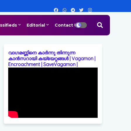
ssifieds
Editorial
Contact Us
വാഗമണ്ണിനെ കാർന്നു തിന്നുന്ന
കാൻസറായി കയ്യേറ്റങ്ങൾ | Vagamon |
Encroachment | SaveVagamon |