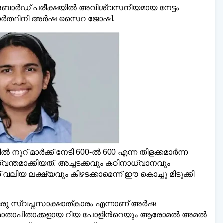
ബോർഡ് പരീക്ഷയില്‍ അവിശ്വസനീയമായ നേട്ടം
ിദ്യാർത്ഥിനി അർഷ സൈറ ജോഷി.
ഡെയ്‌ലി മലയാളി ന്യൂസ്,
വാർത്തകൾ 💬
അയ
www.dailymalayaly.com
നൂറ് മാർക്ക് നേടി 600-ല്‍ 600 എന്ന തിളക്കമാർന്ന
്തമാക്കിയത്. അച്ചടക്കവും കഠിനാധ്വാനവും
ിയ ലക്ഷ്യവും കീഴടക്കാമെന്ന് ഈ കൊച്ചു മിടുക്കി
 സ്വപ്നസാക്ഷാത്കാരം എന്നാണ് അർഷ
ില്‍ മാതാപിതാക്കളായ റിയ പോളിന്‍റെയും ആരോമല്‍ അമല്‍