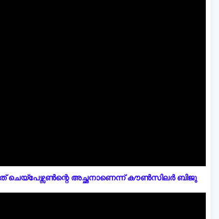
് ചെയ്പേഴ്സൺന്റെ അച്ഛനാണെന്ന് കൗൺസിലർ ബിജു