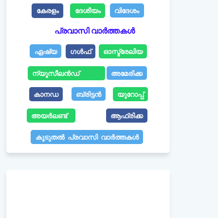
കേരളം
ദേശീയം
വിദേശം
പ്രവാസി വാർത്തകൾ
ഏഷ്യ
ഗൾഫ്
ഓസ്ട്രേലിയ
ന്യൂസീലൻഡ്
അമേരിക്ക
കാനഡ
ബ്രിട്ടൻ
യൂറോപ്പ്
അയർലണ്ട്
ആഫ്രിക്ക
കൂടുതൽ പ്രവാസി വാർത്തകൾ