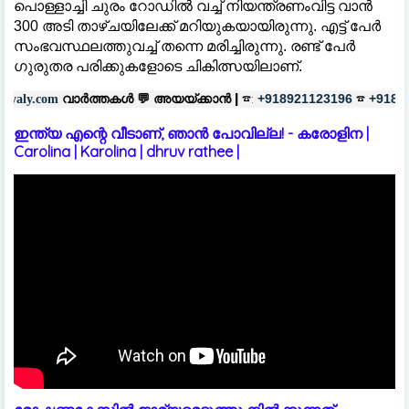
പൊള്ളാച്ചി ചുരം റോഡില്‍ വച്ച്‌ ‌നിയന്ത്രണംവിട്ട വാൻ
300 അടി താഴ്ചയിലേക്ക് മറിയുകയായിരുന്നു. എട്ട് പേർ
സംഭവസ്ഥലത്തുവച്ച്‌ തന്നെ മരിച്ചിരുന്നു. രണ്ട് പേർ
ഗുരുതര പരിക്കുകളോടെ ചികിത്സയിലാണ്.
്തകൾ 💬
അയയ്ക്കാൻ |
☎:
☎
പരസ്
+918921123196
+918606657037
ഇന്ത്യ എന്റെ വീടാണ്, ഞാൻ പോവില്ല! - കരോളിന |
Carolina | Karolina | dhruv rathee |