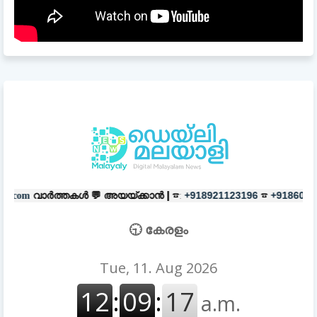
കൾ 💬
അയയ്ക്കാൻ |
☎:
☎
പരസ്യങ്
+918921123196
+918606657037
🕤 കേരളം