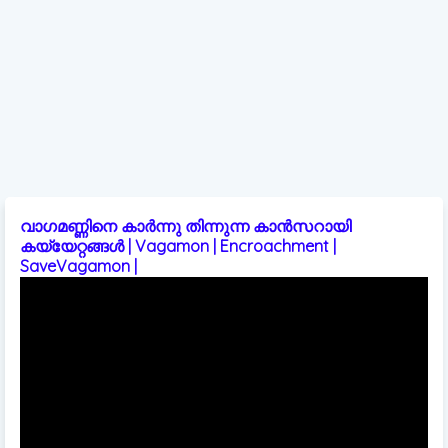
വാഗമണ്ണിനെ കാർന്നു തിന്നുന്ന കാൻസറായി
കയ്യേറ്റങ്ങൾ | Vagamon | Encroachment |
SaveVagamon |