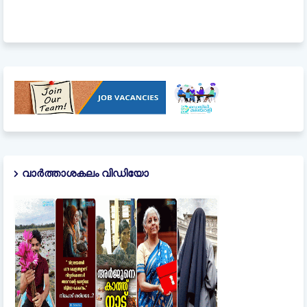
വാർത്താശകലം വിഡിയോ