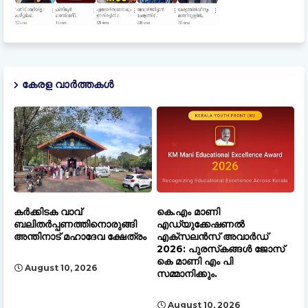
കേരള വാർത്തകൾ
കർക്കിടക വാവ്
കെ.എം മാണി
ബലിതർപ്പണത്തിനൊരുങ്ങി
എഡ്യുക്കേഷണൽ
അന്തിനാട് മഹാദേവ ക്ഷേത്രം
എക്‌സലൻസ് അവാർഡ്
2026: പുരസ്‌കങ്ങൾ ജോസ്
കെ മാണി എം പി
August 10, 2026
സമ്മാനിക്കും.
August 10, 2026