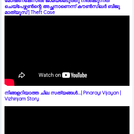
മോഷണകേസിൽ ജാമ്യമെടുത്തു നിൽക്കുന്നത്
ചെയ്പേഴ്സൺന്റെ അച്ഛനാണെന്ന് കൗൺസിലർ ബിജു
മാത്യൂസ് | Theft Case
നിങ്ങളറിയാത്ത ചില സത്യങ്ങൾ....| Pinarayi Vijayan |
Vizhinjam Story