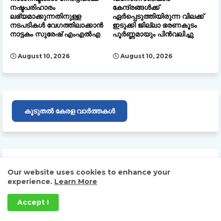
നഷ്ടപരിഹാരം
കേന്ദ്രങ്ങൾക്ക്
ലഭ്യമാക്കുന്നതിനുള്ള
ഏർപ്പെടുത്തിയിരുന്ന വിലക്ക്
നടപടികൾ വേഗത്തിലാക്കാൻ
ഇടുക്കി ജില്ലാ ഭരണകൂടം
നാട്ടകം സുരേഷ് എംഎൽഎ
പൂർണ്ണമായും പിൻവലിച്ചു
August 10, 2026
August 10, 2026
കൂടുതൽ കേരള വാർത്തകൾ
BROCHURE DAILY MALAYALY 2024
Our website uses cookies to enhance your
experience.
Learn More
Accept !