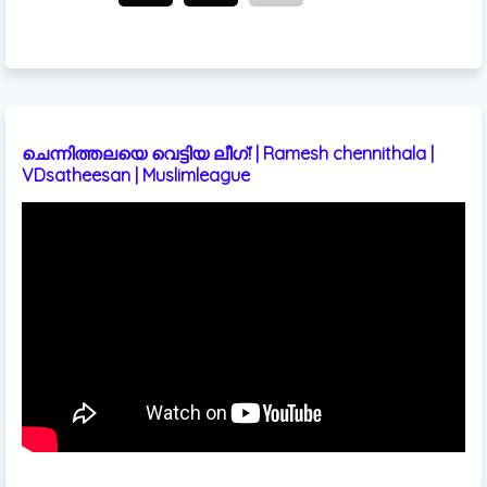
ചെന്നിത്തലയെ വെട്ടിയ ലീഗ്! | Ramesh chennithala |
VDsatheesan | Muslimleague