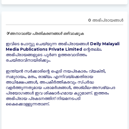
0 അഭിപ്രായങ്ങള്‍
🔰അനാവശ്യ പ്രതികരണങ്ങൾ ഒഴിവാക്കുക
ഇവിടെ പോസ്റ്റു ചെയ്യുന്ന അഭിപ്രായങ്ങൾ Deily Malayali
Media Publications Private Limited ന്റെതല്ല.
അഭിപ്രായങ്ങളുടെ പൂർണ ഉത്തരവാദിത്തം
രചയിതാവിനായിരിക്കും.
ഇന്ത്യന്‍ സർക്കാരിന്റെ ഐടി നയപ്രകാരം വ്യക്തി,
സമുദായം, മതം, രാജ്യം എന്നിവയ്ക്കെതിരായ
അധിക്ഷേപങ്ങൾ, അപകീർത്തികരവും സ്പർദ്ധ
വളർത്തുന്നതുമായ പരാമർശങ്ങൾ, അശ്ലീല-അസഭ്യപദ
പ്രയോഗങ്ങൾ ഇവ ശിക്ഷാർഹമായ കുറ്റമാണ്. ഇത്തരം
അഭിപ്രായ പ്രകടനത്തിന് നിയമനടപടി
കൈക്കൊള്ളുന്നതാണ്.