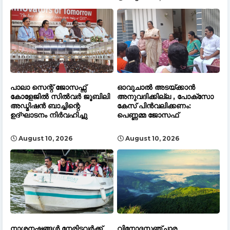
പാലാ സെന്റ് ജോസഫ്സ്
ഓവുചാൽ അടയ്ക്കാൻ
കോളേജിൽ സിൽവർ ജൂബിലി
അനുവദിക്കില്ല , പോക്സോ
അഡ്മിഷൻ ബാച്ചിന്റെ
കേസ് പിൻവലിക്കണം:
ഉദ്ഘാടനം നിർവഹിച്ചു
പെണ്ണമ്മ ജോസഫ്
August 10, 2026
August 10, 2026
നാശനഷ്ടങ്ങൾ നേരിട്ടവർക്ക്
വിനോദസഞ്ചാര