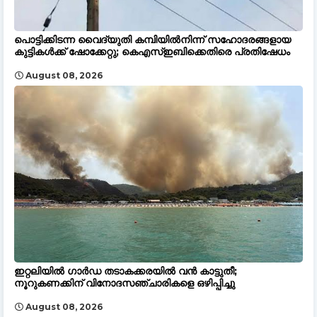
പൊട്ടിക്കിടന്ന വൈദ്യുതി കമ്പിയിൽനിന്ന് സഹോദരങ്ങളായ
കുട്ടികൾക്ക് ഷോക്കേറ്റു; കെഎസ്ഇബിക്കെതിരെ പ്രതിഷേധം
August 08, 2026
ഇറ്റലിയിൽ ഗാർഡ തടാകക്കരയിൽ വൻ കാട്ടുതീ;
നൂറുകണക്കിന് വിനോദസഞ്ചാരികളെ ഒഴിപ്പിച്ചു
August 08, 2026