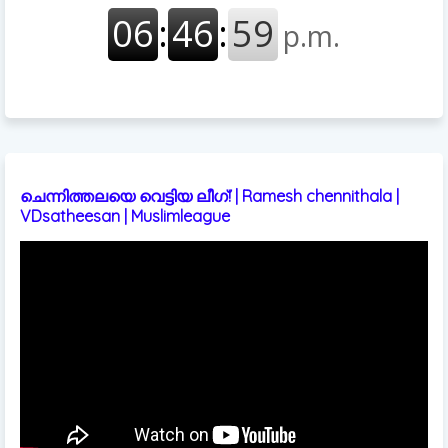
ചെന്നിത്തലയെ വെട്ടിയ ലീഗ്! | Ramesh chennithala |
VDsatheesan | Muslimleague