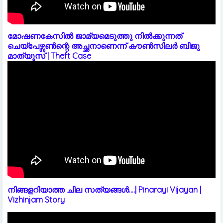
മോഷണകേസിൽ ജാമ്യമെടുത്തു നിൽക്കുന്നത്
ചെയ്പേഴ്സൺന്റെ അച്ഛനാണെന്ന് കൗൺസിലർ ബിജു
മാത്യൂസ് | Theft Case
നിങ്ങളറിയാത്ത ചില സത്യങ്ങൾ....| Pinarayi Vijayan |
Vizhinjam Story