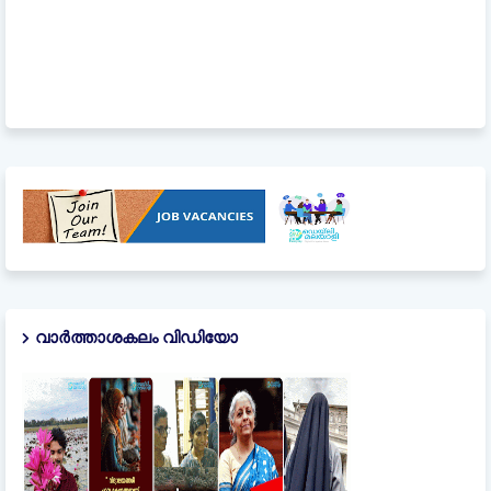
വാർത്താശകലം വിഡിയോ