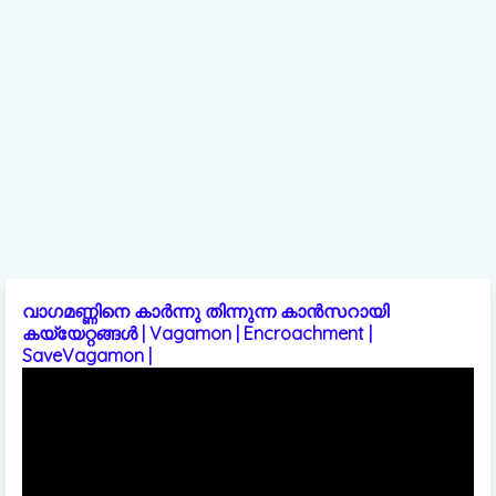
വാഗമണ്ണിനെ കാർന്നു തിന്നുന്ന കാൻസറായി
കയ്യേറ്റങ്ങൾ | Vagamon | Encroachment |
SaveVagamon |