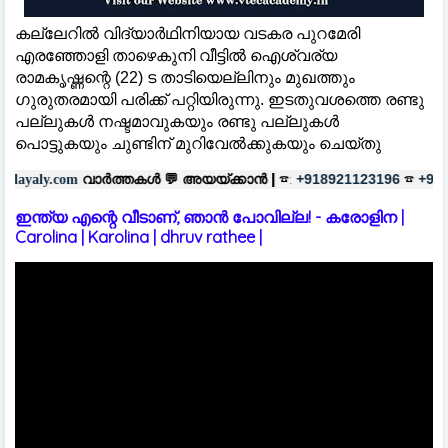
കല്ലേറില്‍ വിദ്യാര്‍ഥിനിയായ വടകര പുറമേരി
എരഞ്ഞോളി താഴെകുനി വീട്ടില്‍ ഐശ്വര്യ
രാമകൃഷ്ണന്റെ (22) ട താടിയെല്ലിനും മുഖത്തും
ഗുരുതരമായി പരിക്ക് പറ്റിയിരുന്നു. ഇടതുവശത്തെ രണ്ടു
പല്ലുകള്‍ നഷ്ടമാവുകയും രണ്ടു പല്ലുകള്‍
പൊട്ടുകയും ചുണ്ടിന് മുറിവേല്‍ക്കുകയും ചെയ്തു
ത്തകൾ 💬
അയയ്ക്കാൻ |
☎:
☎
പരസ
+918921123196
+918606657037
ഇന്ത്യ എന്റെ വീടാണ്, ഞാൻ പോവില്ല! - കരോളിന |
Carolina | Karolina | dhruv rathee |