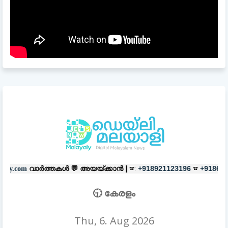
കൾ 💬
അയയ്ക്കാൻ |
☎:
☎
പരസ്യങ
+918921123196
+918606657037
🕤 കേരളം