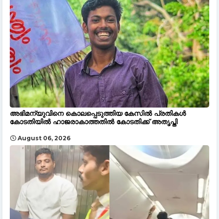
അഭിമന്യുവിനെ കൊലപ്പെടുത്തിയ കേസിൽ പ്രതികൾ
കോടതിയിൽ ഹാജരാകാത്തതിൽ കോടതിക്ക് അതൃപ്തി
August 06, 2026