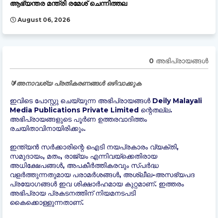
ആഭ്യന്തര മന്ത്രി രമേശ് ചെന്നിത്തല
August 06, 2026
0 അഭിപ്രായങ്ങള്‍
🔰അനാവശ്യ പ്രതികരണങ്ങൾ ഒഴിവാക്കുക
ഇവിടെ പോസ്റ്റു ചെയ്യുന്ന അഭിപ്രായങ്ങൾ Deily Malayali
Media Publications Private Limited ന്റെതല്ല.
അഭിപ്രായങ്ങളുടെ പൂർണ ഉത്തരവാദിത്തം
രചയിതാവിനായിരിക്കും.
ഇന്ത്യന്‍ സർക്കാരിന്റെ ഐടി നയപ്രകാരം വ്യക്തി,
സമുദായം, മതം, രാജ്യം എന്നിവയ്ക്കെതിരായ
അധിക്ഷേപങ്ങൾ, അപകീർത്തികരവും സ്പർദ്ധ
വളർത്തുന്നതുമായ പരാമർശങ്ങൾ, അശ്ലീല-അസഭ്യപദ
പ്രയോഗങ്ങൾ ഇവ ശിക്ഷാർഹമായ കുറ്റമാണ്. ഇത്തരം
അഭിപ്രായ പ്രകടനത്തിന് നിയമനടപടി
കൈക്കൊള്ളുന്നതാണ്.