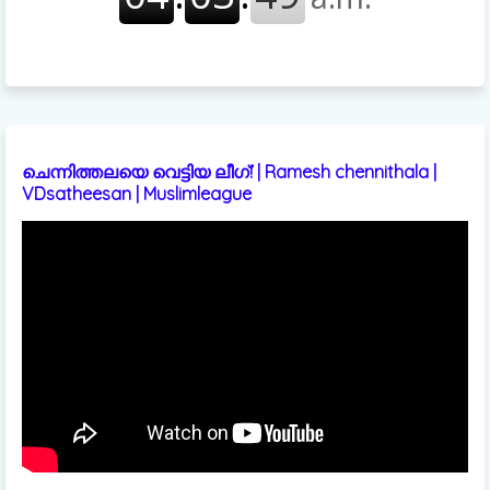
ചെന്നിത്തലയെ വെട്ടിയ ലീഗ്! | Ramesh chennithala |
VDsatheesan | Muslimleague