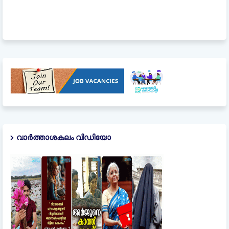
വാർത്താശകലം വിഡിയോ