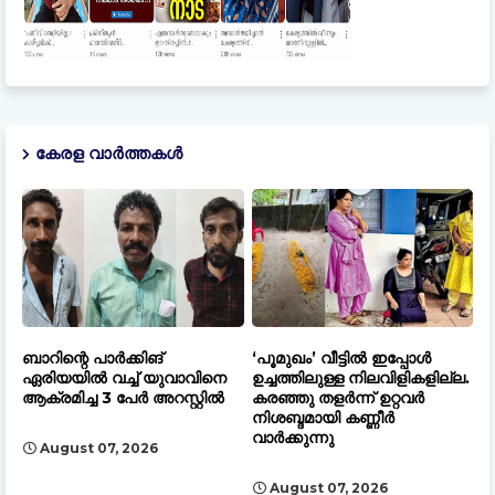
കേരള വാർത്തകൾ
ബാറിന്റെ പാർക്കിങ്
‘പൂമുഖം’ വീട്ടിൽ ഇപ്പോൾ
ഏരിയയിൽ വച്ച് യുവാവിനെ
ഉച്ചത്തിലുള്ള നിലവിളികളില്ല.
ആക്രമിച്ച 3 പേർ അറസ്റ്റിൽ
കരഞ്ഞു തളർന്ന് ഉറ്റവർ
നിശബ്ദമായി കണ്ണീർ
വാർക്കുന്നു
August 07, 2026
August 07, 2026