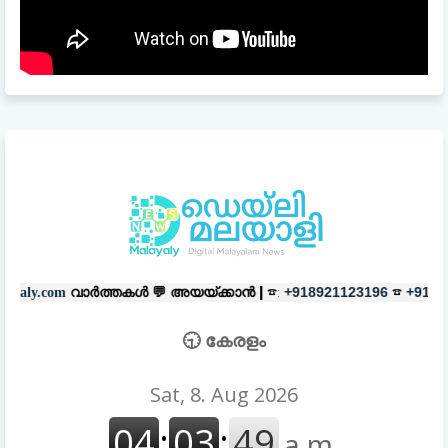
തകൾ 💬
അയയ്ക്കാൻ |
☎:
☎
പരസ്യ
+918921123196
+918606657037
🕤 കേരളം