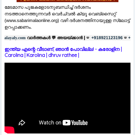
മേടമാസ പൂജകളോടനുബന്ധിച്ച് ദര്‍ശനം
നടത്താനെത്തുന്നവര്‍ വെര്‍ച്വല്‍ ക്യൂ വെബ്‌സൈറ്റ്
(www.sabarimalaonline.org) വഴി ദര്‍ശനത്തിനായുള്ള സ്ലോട്ട്
ഉറപ്പാക്കണം.
ത്തകൾ 💬
അയയ്ക്കാൻ |
☎:
☎
പരസ
+918921123196
+918606657037
ഇന്ത്യ എന്റെ വീടാണ്, ഞാൻ പോവില്ല! - കരോളിന |
Carolina | Karolina | dhruv rathee |