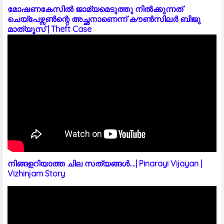
മോഷണകേസിൽ ജാമ്യമെടുത്തു നിൽക്കുന്നത്
ചെയ്പേഴ്സൺന്റെ അച്ഛനാണെന്ന് കൗൺസിലർ ബിജു
മാത്യൂസ് | Theft Case
നിങ്ങളറിയാത്ത ചില സത്യങ്ങൾ....| Pinarayi Vijayan |
Vizhinjam Story