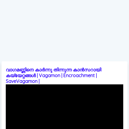
വാഗമണ്ണിനെ കാർന്നു തിന്നുന്ന കാൻസറായി
കയ്യേറ്റങ്ങൾ | Vagamon | Encroachment |
SaveVagamon |