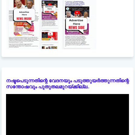
നഷ്ടപെടുന്നതിന്റെ വേദനയും പടുത്തുയർത്തുന്നതിന്റെ
സന്തോഷവും പുതുതലമുറയ്ക്കില്ല..