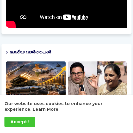
ദേശീയ വാർത്തകൾ
Our website uses cookies to enhance your
ബ്രഹ്മോസിനപ്പുറം
പ്രശാന്ത് കിഷോറുമായുള്ള
experience.
Learn More
പ്രതിരോധ വിപണി പിടിക്കാൻ
കൂടിക്കാഴ്ച: സുനേത്ര
ഇന്ത്യ: ലക്ഷ്യം ₹50,000
പവാറിന് മുന്നറിയിപ്പുമായി
Accept !
കോടിയുടെ കയറ്റുമതി
ബിജെപി