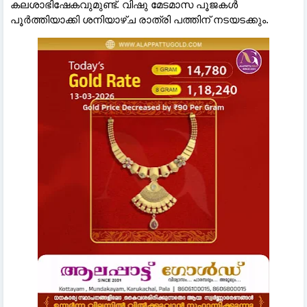
കലശാഭിഷേകവുമുണ്ട്. വിഷു മേടമാസ പൂജകള്‍
പൂര്‍ത്തിയാക്കി ശനിയാഴ്ച രാത്രി പത്തിന് നടയടക്കും.