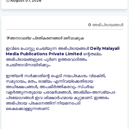
August 07, 2026
0 അഭിപ്രായങ്ങള്‍
🔰അനാവശ്യ പ്രതികരണങ്ങൾ ഒഴിവാക്കുക
ഇവിടെ പോസ്റ്റു ചെയ്യുന്ന അഭിപ്രായങ്ങൾ Deily Malayali
Media Publications Private Limited ന്റെതല്ല.
അഭിപ്രായങ്ങളുടെ പൂർണ ഉത്തരവാദിത്തം
രചയിതാവിനായിരിക്കും.
ഇന്ത്യന്‍ സർക്കാരിന്റെ ഐടി നയപ്രകാരം വ്യക്തി,
സമുദായം, മതം, രാജ്യം എന്നിവയ്ക്കെതിരായ
അധിക്ഷേപങ്ങൾ, അപകീർത്തികരവും സ്പർദ്ധ
വളർത്തുന്നതുമായ പരാമർശങ്ങൾ, അശ്ലീല-അസഭ്യപദ
പ്രയോഗങ്ങൾ ഇവ ശിക്ഷാർഹമായ കുറ്റമാണ്. ഇത്തരം
അഭിപ്രായ പ്രകടനത്തിന് നിയമനടപടി
കൈക്കൊള്ളുന്നതാണ്.