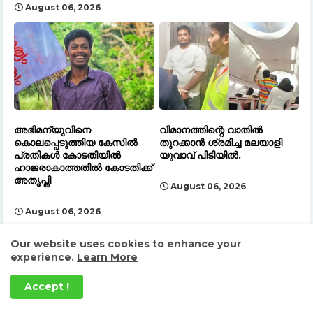
August 06, 2026
അഭിമന്യുവിനെ
വിമാനത്തിന്റെ വാതിൽ
കൊലപ്പെടുത്തിയ കേസിൽ
തുറക്കാൻ ശ്രമിച്ച മലയാളി
പ്രതികൾ കോടതിയിൽ
യുവാവ് പിടിയിൽ.
ഹാജരാകാത്തതിൽ കോടതിക്ക്
അതൃപ്തി
August 06, 2026
August 06, 2026
Our website uses cookies to enhance your
experience.
Learn More
Accept !
കൂടുതൽ കേരള വാർത്തകൾ