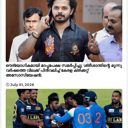
ഔദ്യോഗികമായി മാപ്പപേക്ഷ സമർപ്പിച്ചു; ശ്രീശാന്തിന്റെ മൂന്നു
വർഷത്തെ വിലക്ക് പിൻവലിച്ച് കേരള ക്രിക്കറ്റ്
അസോസിയേഷൻ;
July 01, 2026