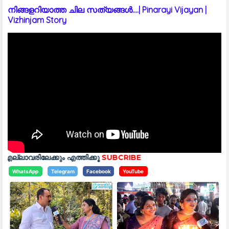
നിങ്ങളറിയാത്ത ചില സത്യങ്ങൾ....| Pinarayi Vijayan |
Vizhinjam Story
ം എത്തിക്കൂ
SUBCRIBE
WhatsApp
Telegram
Facebook
YouTube