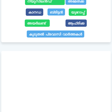
ന്യൂസീലൻഡ്
അമേരിക്ക
കാനഡ
ബ്രിട്ടൻ
യൂറോപ്പ്
അയർലണ്ട്
ആഫ്രിക്ക
കൂടുതൽ പ്രവാസി വാർത്തകൾ