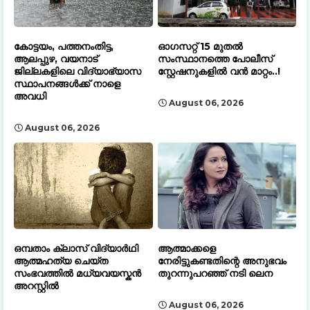
കോട്ടയം, പത്തനംതിട്ട,
ഓഗസറ്റ് 15 മുതല്‍
ആലപ്പുഴ, വയനാട്
സംസ്ഥാനത്തെ പോലീസ്
ജില്ലകളിലെ വിദ്യാഭ്യാസ
സ്റ്റേഷനുകളിൽ വൻ മാറ്റം..!
സ്ഥാപനങ്ങൾക്ക് നാളെ
അവധി
August 06, 2026
August 06, 2026
ഒമ്പതാം ക്ലാസ് വിദ്യാർഥി
ആത്മാക്കളെ
ആത്മഹത്യ ചെയ്ത
നേരിട്ടുകണ്ടതിന്റെ അനുഭവം
സംഭവത്തിൽ മധ്യവയസ്കൻ
തുറന്നുപറഞ്ഞ് നടി ലെന
അറസ്റ്റിൽ
August 06, 2026