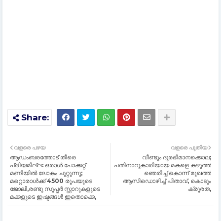
വളരെ പഴയ
വളരെ പുതിയ
ആഡംബരത്തോട് തീരെ
വീണ്ടും ദുരഭിമാനക്കൊല;
പ്രിയമില്ല: ഒരാള്‍ പോക്കറ്റ്
പതിനാറുകാരിയായ മകളെ കഴുത്ത്
മണിയില്‍ ലോകം ചുറ്റുന്നു;
ഞെരിച്ച് കൊന്ന് മുഖത്ത്
മറ്റൊരാള്‍ക്ക് 4500 രൂപയുടെ
ആസിഡൊഴിച്ച് പിതാവ്, കൊടും
ജോലി,രണ്ടു സൂപ്പര്‍ സ്റ്റാറുകളുടെ
ക്രൂരത,
മക്കളുടെ ഇഷ്ടങ്ങൾ ഇതൊക്കെ,