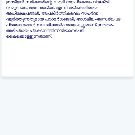
ഇന്ത്യന്‍ സർക്കാരിന്റെ ഐടി നയപ്രകാരം വ്യക്തി,
സമുദായം, മതം, രാജ്യം എന്നിവയ്ക്കെതിരായ
അധിക്ഷേപങ്ങൾ, അപകീർത്തികരവും സ്പർദ്ധ
വളർത്തുന്നതുമായ പരാമർശങ്ങൾ, അശ്ലീല-അസഭ്യപദ
പ്രയോഗങ്ങൾ ഇവ ശിക്ഷാർഹമായ കുറ്റമാണ്. ഇത്തരം
അഭിപ്രായ പ്രകടനത്തിന് നിയമനടപടി
കൈക്കൊള്ളുന്നതാണ്.