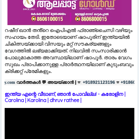
റഷീദ് ഖാൻ തൻ്റെ ഐപിഎല്‍ ഫ്രാഞ്ചൈസി വഴിയും
സഹായം തേടി. ഇതോടെയാണ് ഷാപൂരിന് ഇന്ത്യയില്‍
ചികിത്സയ്ക്കായി വിസയും മറ്റ് സൗകര്യങ്ങളും
വേഗത്തില്‍ ലഭ്യമാക്കിയത്. നിലവില്‍ സംസാരിക്കാൻ
പോലുമാകാത്ത അവസ്ഥയിലാണ് ഷാപൂർ. താരം വേഗം
സുഖം പ്രാപിക്കാനുള്ള പ്രാർത്ഥനയിലാണ് കുടുംബവും
ക്രിക്കറ്റ് പ്രേമികളും.
ൾ 💬
അയയ്ക്കാൻ |
☎:
☎
പരസ്യങ്ങ
+918921123196
+918606657037
ഇന്ത്യ എന്റെ വീടാണ്, ഞാൻ പോവില്ല! - കരോളിന |
Carolina | Karolina | dhruv rathee |