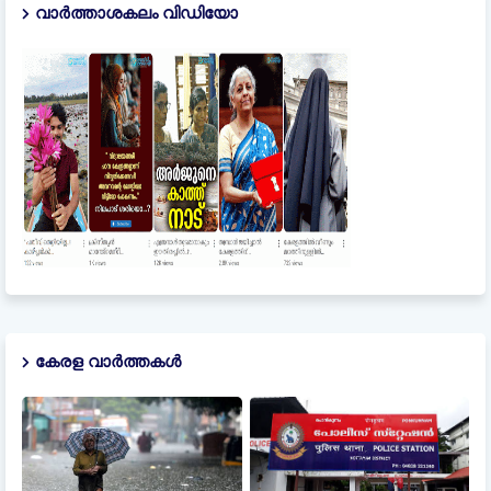
വാർത്താശകലം വിഡിയോ
കേരള വാർത്തകൾ