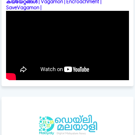
കയ്യേറ്റങ്ങൾ | Vagamon | Encroachment |
SaveVagamon |