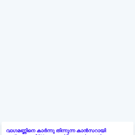
വാഗമണ്ണിനെ കാർന്നു തിന്നുന്ന കാൻസറായി