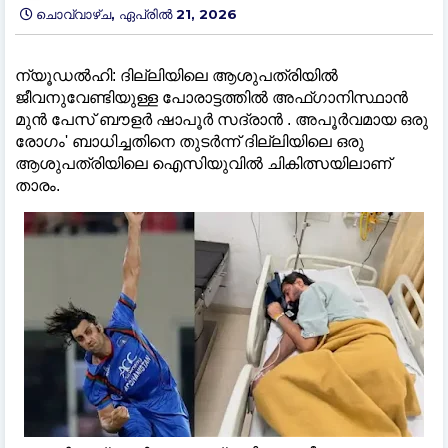
ചൊവ്വാഴ്ച, ഏപ്രിൽ 21, 2026
ന്യൂഡൽഹി: ദില്ലിയിലെ ആശുപത്രിയില്‍
ജീവനുവേണ്ടിയുള്ള പോരാട്ടത്തില്‍ അഫ്ഗാനിസ്ഥാൻ
മുൻ പേസ് ബൗളർ ഷാപൂർ സദ്രാൻ . അപൂർവമായ ഒരു
രോഗം' ബാധിച്ചതിനെ തുടർന്ന് ദില്ലിയിലെ ഒരു
ആശുപത്രിയിലെ ഐസിയുവില്‍ ചികിത്സയിലാണ്
താരം.