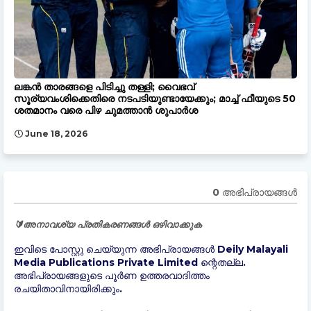
ലങ്കൻ താരങ്ങളെ പിടിച്ചു തള്ളി; വൈഭവ്
സൂര്യവംശിക്കെതിരെ നടപടിയുണ്ടായേക്കും; മാച്ച് ഫീയുടെ 50
ശതമാനം വരെ പിഴ ചുമത്താൻ ശുപാര്‍ശ
June 18, 2026
0 അഭിപ്രായങ്ങള്‍
🔰അനാവശ്യ പ്രതികരണങ്ങൾ ഒഴിവാക്കുക
ഇവിടെ പോസ്റ്റു ചെയ്യുന്ന അഭിപ്രായങ്ങൾ Deily Malayali
Media Publications Private Limited ന്റെതല്ല.
അഭിപ്രായങ്ങളുടെ പൂർണ ഉത്തരവാദിത്തം
രചയിതാവിനായിരിക്കും.