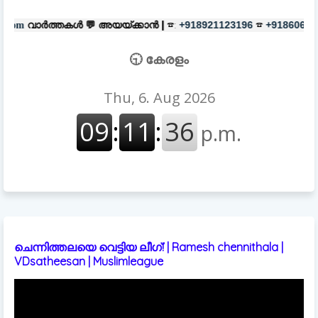
💬
അയയ്ക്കാൻ |
☎:
☎
പരസ്യങ്ങൾ
+918921123196
+918606657037
🕤 കേരളം
ചെന്നിത്തലയെ വെട്ടിയ ലീഗ്! | Ramesh chennithala |
VDsatheesan | Muslimleague