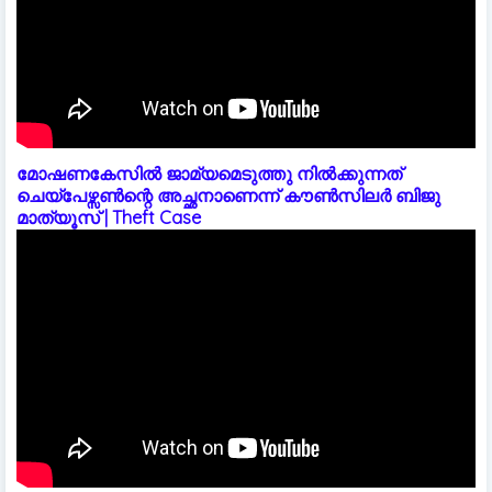
മോഷണകേസിൽ ജാമ്യമെടുത്തു നിൽക്കുന്നത്
ചെയ്പേഴ്സൺന്റെ അച്ഛനാണെന്ന് കൗൺസിലർ ബിജു
മാത്യൂസ് | Theft Case