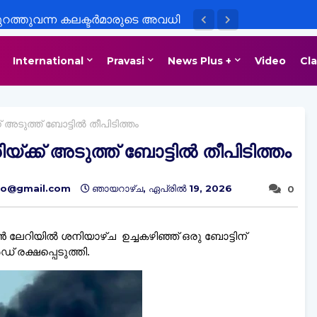
ുറത്തുവന്ന കലക്ടർമാരുടെ അവധി
യാർഥികളെയും രക്ഷിതാക്കളെയും
International
Pravasi
News Plus +
Video
Cla
യി ആരോപണം
അടുത്ത് ബോട്ടില്‍ തീപിടിത്തം
്ക് അടുത്ത് ബോട്ടില്‍ തീപിടിത്തം
nfo@gmail.com
ഞായറാഴ്‌ച, ഏപ്രിൽ 19, 2026
0
ലേറിയില്‍ ശനിയാഴ്ച ഉച്ചകഴിഞ്ഞ് ഒരു ബോട്ടിന്
ഡ് രക്ഷപ്പെടുത്തി.