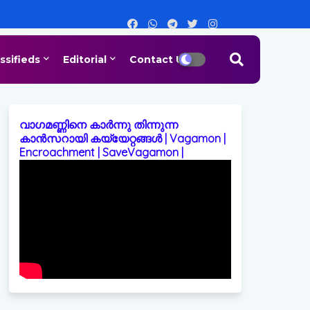
ssifieds
Editorial
Contact Us
വാഗമണ്ണിനെ കാർന്നു തിന്നുന്ന
കാൻസറായി കയ്യേറ്റങ്ങൾ | Vagamon |
Encroachment | SaveVagamon |