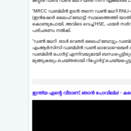
കപ്പൽ ഡൺ ഡൺ ലേറി യിൽ നിന്ന് ഏകദേശം 1.
"MRCC ഡബ്ലിൻ ഉടൻ തന്നെ ഡൺ ലേറി RNLI-യെ
(ഇൻഷോർ ലൈഫ് ബോട്ട്) സ്ഥലത്തെത്തി യാത്രക്
കൊണ്ടുപോയി, അവിടെ വെച്ച് HSE, ഫയർ സർവീ
പരിചരണം നല്‍കി.
"ഡൺ ലേറി ഓൾ വെതർ ലൈഫ് ബോട്ടും ഡബ്ലിൻ പ
എംആർസിസി ഡബ്ലിൻ ഡൺ ലാവോഘെയർ കോസ്
ഡബ്ലിൻ പോർട്ട് എന്നിവയുമായി ബന്ധപ്പെട്ടിര
മുങ്ങുകയും ചെയ്തതായി റിപ്പോർട്ട് ചെയ്യപ്പെട്ടു
ഡെയ
ഇന്ത്യ എന്റെ വീടാണ്, ഞാൻ പോവില്ല! - കരോളിന