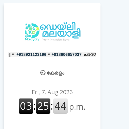
☎
പരസ്യങ്ങൾക്ക്
|
☎:
8921123196
+918606657037
+918921123196
🕤 കേരളം