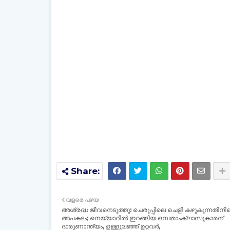
വളരെ പഴയ
അശ്രദ്ധ ജീവനെടുത്തു: ചെരുപ്പിലെ ചെളി കഴുകുന്നതിനി
അപകടം; നെയ്യാറില്‍ ഇറങ്ങിയ ഒമ്പതാംക്ലാസുകാരന്
ദാരുണാന്ത്യം, ഉള്ളുലഞ്ഞ് ഉറ്റവര്‍,