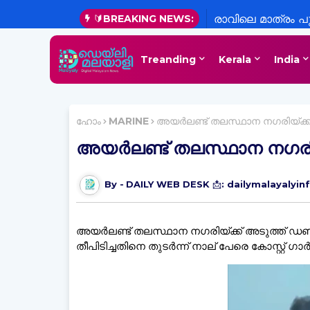
🔰BREAKING NEWS:
രാവിലെ മാത്രം പ
പ്രഖ്യാപനം വിദ്
Treanding
Kerala
India
വലയ്ക്കുന്നതാ
ഹോം
MARINE
അയര്‍ലണ്ട് തലസ്ഥാന നഗരിയ്ക്ക് 
അയര്‍ലണ്ട് തലസ്ഥാന നഗരിയ്ക
DAILY WEB DESK 📩: dailymalayalyi
അയര്‍ലണ്ട് തലസ്ഥാന നഗരിയ്ക്ക് അടുത്ത് ഡൺ 
തീപിടിച്ചതിനെ തുടർന്ന് നാല് പേരെ കോസ്റ്റ് ഗാർ