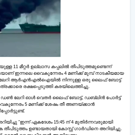
ന്യൂസ്,
വാർത്തകൾ 💬
അയയ്ക്കാൻ |
☎:
+91
www.dailymalayaly.com
ള 11 മീറ്റർ ഉല്ലാസ കപ്പലിൽ തീപിടുത്തമുണ്ടെന്ന്
യാണ് ഇന്നലെ വൈകുന്നേരം 4 മണിക്ക് മുമ്പ് നാടകീയമായ
ഡൺ ലേറി ആർ‌എൻ‌എൽ‌ഐയിൽ നിന്നുള്ള ഒരു ലൈഫ് ബോട്ട്
ക്കാരെ രക്ഷപ്പെടുത്തി കരയിലെത്തിച്ചു.
 ഡൺ ലേറി ഓൾ വെതർ ലൈഫ് ബോട്ട്, ഡബ്ലിൻ പോർട്ട്
വൈകുന്നേരം 5 മണിക്ക് ശേഷം തീ അണയ്ക്കാൻ
ോർട്ടുണ്ട്.
അറിയിച്ചു "ഇന്ന് ഏകദേശം 15:45 ന് 4 മുതിർന്നവരുമായി
ക തീപിടുത്തം ഉണ്ടായതായി കോസ്റ്റ് ഗാർഡിനെ അറിയിച്ചു.