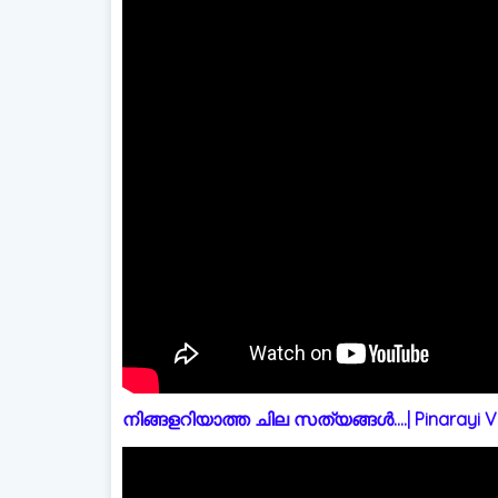
നിങ്ങളറിയാത്ത ചില സത്യങ്ങൾ....| Pinarayi Vi