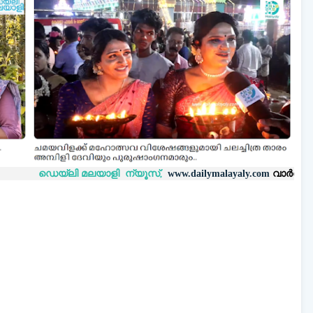
്‌ലി മലയാളി ന്യൂസ്,
വാർത്തകൾ 💬
അയയ്
www.dailymalayaly.com