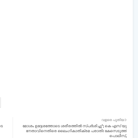
വളരെ പുതിയ
ടെ
മോശം ഉദ്ദേശത്തോടെ ശരീരത്തില്‍ സ്പര്‍ശിച്ചു'; കെ എസ് യു
നേതാവിനെതിരെ ലൈംഗികാതിക്രമ പരാതി: കേസെടുത്ത്
പൊലീസ്,