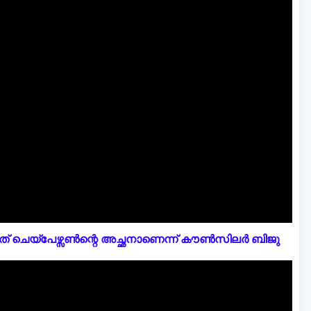
് ചെയ്പേഴ്സൺന്റെ അച്ഛനാണെന്ന് കൗൺസിലർ ബിജു