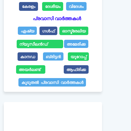
കേരളം
ദേശീയം
വിദേശം
പ്രവാസി വാർത്തകൾ
ഏഷ്യ
ഗൾഫ്
ഓസ്ട്രേലിയ
ന്യൂസീലൻഡ്
അമേരിക്ക
കാനഡ
ബ്രിട്ടൻ
യൂറോപ്പ്
അയർലണ്ട്
ആഫ്രിക്ക
കൂടുതൽ പ്രവാസി വാർത്തകൾ