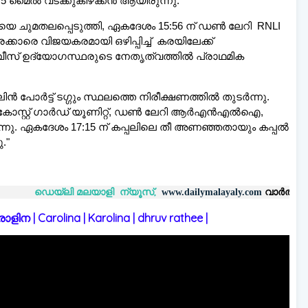
5 മൈൽ വടക്കുകിഴക്കൻ ആയിരുന്നു.
 ചുമതലപ്പെടുത്തി, ഏകദേശം 15:56 ന് ഡൺ ലേറി RNLI
കാരെ വിജയകരമായി ഒഴിപ്പിച്ച് കരയിലേക്ക്
സ് ഉദ്യോഗസ്ഥരുടെ നേതൃത്വത്തില്‍ പ്രാഥമിക
ോർട്ട് ടഗ്ഗും സ്ഥലത്തെ നിരീക്ഷണത്തിൽ തുടർന്നു.
റ്റ് ഗാർഡ് യൂണിറ്റ്, ഡൺ ലേറി ആർഎൻഎൽഐ,
ുന്നു. ഏകദേശം 17:15 ന് കപ്പലിലെ തീ അണഞ്ഞതായും കപ്പൽ
."
്‌ലി മലയാളി ന്യൂസ്,
വാർത്തകൾ 💬
അയയ്ക
www.dailymalayaly.com
 | Carolina | Karolina | dhruv rathee |