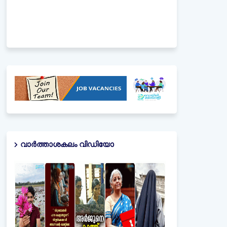
വാർത്താശകലം വിഡിയോ