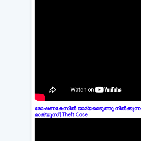
മോഷണകേസിൽ ജാമ്യമെടുത്തു നിൽക്കുന്നത
മാത്യൂസ് | Theft Case